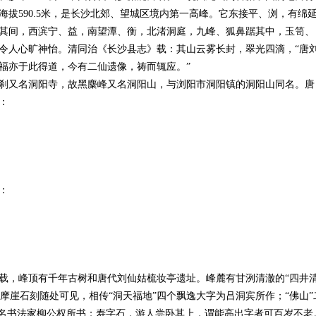
拔590.5米，是长沙北郊、望城区境内第一高峰。它东接平、浏，有绵
其间，西滨宁、益，南望潭、衡，北渚洞庭，九峰、狐鼻踞其中，玉笥、
令人心旷神怡。清同治《长沙县志》载：其山云雾长封，翠光四滴，“唐
福亦于此得道，今有二仙遗像，祷而辄应。”
刹又名洞阳寺，故黑麋峰又名洞阳山，与浏阳市洞阳镇的洞阳山同名。唐
：
：
载，峰顶有千年古树和唐代刘仙姑梳妆亭遗址。峰麓有甘洌清澈的“四井
迹，摩崖石刻随处可见，相传“洞天福地”四个飘逸大字为吕洞宾所作；“佛山”
著名书法家柳公权所书；寿字石，游人尝卧其上，谓能高出字者可百岁不老