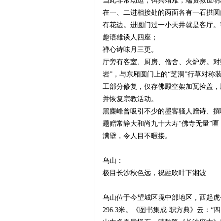
当此非常劫运，弭兵靖难，端资救世明
在一、二进相接处的两面各有一石拱圆
有花边。进圆门过一小天井就是客厅。
趣语雄谈人四座；
禅心诗味月三更。
厅旁有客室、厨房、僧舍、火炉房。对
岩”，与东厢圆门上的“芝洞”行草对称装
网
工部分修复，仅存佛殿空架加瓦捡盖，殿
并恢复宗教活动。
黑麋峰曾吸引不少的墨客骚人赠诗、撰
题赠常静大和尚九十大寿“佛寺无量”
满壁，令人目不暇接。
乌山：
极目长沙秋色远，祝融吹叶下湘波
旗
乌山位于今望城区境中部地区，西起虎
296.3米。《图书集成·职方典》云：