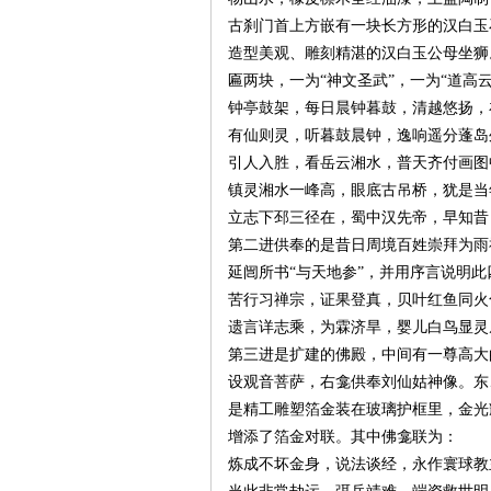
城
古刹门首上方嵌有一块长方形的汉白玉
造型美观、雕刻精湛的汉白玉公母坐狮
匾两块，一为“神文圣武”，一为“道
钟亭鼓架，每日晨钟暮鼓，清越悠扬，
有仙则灵，听暮鼓晨钟，逸响遥分蓬岛
引人入胜，看岳云湘水，普天齐付画图
镇灵湘水一峰高，眼底古吊桥，犹是当
立志下邳三径在，蜀中汉先帝，早知昔
长
第二进供奉的是昔日周境百姓崇拜为雨
延闿所书“与天地参”，并用序言说明
苦行习禅宗，证果登真，贝叶红鱼同火
遗言详志乘，为霖济旱，婴儿白鸟显灵
第三进是扩建的佛殿，中间有一尊高大
设观音菩萨，右龛供奉刘仙姑神像。东
是精工雕塑箔金装在玻璃护框里，金光
增添了箔金对联。其中佛龛联为：
沙
炼成不坏金身，说法谈经，永作寰球教