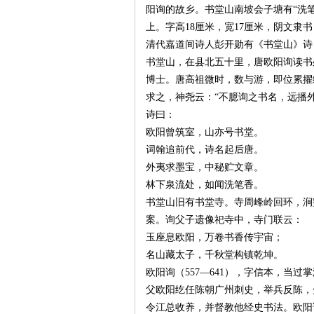
阳询的故乡。书堂山南坡会子塘有“洗
上。字高18厘米，宽17厘米，阴文
沙
清代嘉道间诗人彭开勋有《书堂山》诗
书堂山，在县北五十里，唐欧阳询读书
博士。唐高祖微时，数与游，即位累擢
求之，神尧云：“不臆询之书名，远播
诗曰：
欧阳曾筑室，山亦号书堂。
词翰追前代，诗名起后唐。
外夷求墨宝，中秘贮文章。
文
林下泉流处，如闻洗笔香。
书堂山旧有书堂寺。寺周峰岭回环，涧
案。询父子遗像祀寺中，寺门联云：
玉座息欧阳，万卷书香传宇宙；
名山藏太子，千秋堂构镇乾坤。
欧阳询（557—641），字信本，当过
父欧阳纥任陈朝广州刺史，举兵反陈，
令江总收养，并督教他经史书法。欧阳
库