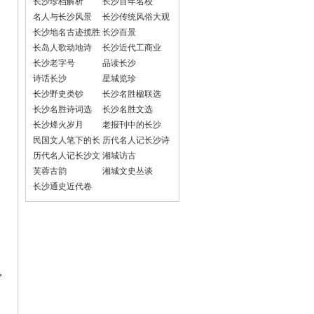
长沙珍档解析
长沙百年名校
名人与长沙风景
长沙传统风俗大观
长沙地名古迹揽胜
长沙百景
长岛人歌动地诗
长沙近代工商业
长沙老字号
品读长沙
诗话长沙
星城览珍
长沙野史类钞
长沙名胜楹联选
长沙名胜诗词选
长沙名胜文选
长沙烽火岁月
老报刊中的长沙
民国文人笔下的长
历代名人记长沙诗
沙
词选
历代名人记长沙文
湘城访古
选
芙蓉古韵
湘城文史丛谈
长沙通史近代卷
，