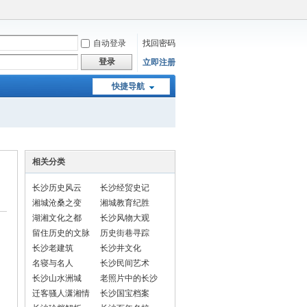
自动登录
找回密码
登录
立即注册
快捷导航
相关分类
长沙历史风云
长沙经贸史记
湘城沧桑之变
湘城教育纪胜
湖湘文化之都
长沙风物大观
留住历史的文脉
历史街巷寻踪
长沙老建筑
长沙井文化
名寝与名人
长沙民间艺术
长沙山水洲城
老照片中的长沙
迁客骚人潇湘情
长沙国宝档案