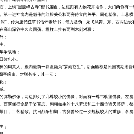
石，上镌“黑麋峰古寺”楷书庙匾，边框刻有人物花卉堆作，大门两侧有一
。第一进神龛内是魁伟的红脸关公和两旁侍立的关平、周仓塑像。上悬横
高云深”，传为唐代狂草书僧怀素所书，笔力遒劲，龙飞凤舞。东、西两边设
在高山深谷中久久回荡。楹柱上挂有两副木刻对联：
外；
中。
年争战地；
日效忠心。
神的周真人。殿内最前一块匾额为“霖雨苍生”，后面匾额是民国初期湘督
此四字缘由。对联甚多，其一云：
化；
威。
的弥勒佛像，两边排列了几尊较小的佛像，对面有一尊韦驮望佛像。左龛
、西两侧壁龛是千姿百态、栩栩如生的十八罗汉和二十四位诸天菩萨，都
耀目，工艺精致。抗日战争初期，古刹曾经过一次规模较大的重修，各龛
主；