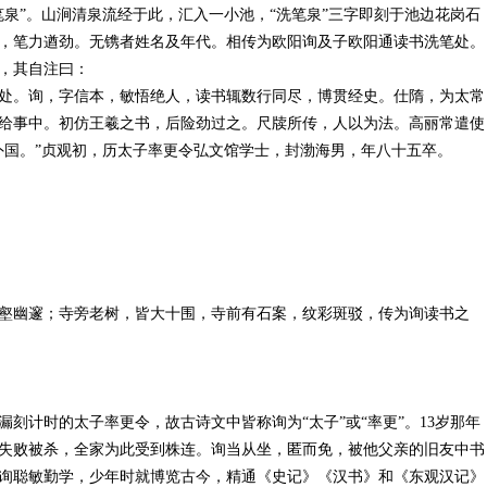
笔泉”。山涧清泉流经于此，汇入一小池，“洗笔泉”三字即刻于池边花岗石
隶书，笔力遒劲。无镌者姓名及年代。相传为欧阳询及子欧阳通读书洗笔处。
，其自注曰：
处。询，字信本，敏悟绝人，读书辄数行同尽，博贯经史。仕隋，为太常
给事中。初仿王羲之书，后险劲过之。尺牍所传，人以为法。高丽常遣使
外国。”贞观初，历太子率更令弘文馆学士，封渤海男，年八十五卒。
壑幽邃；寺旁老树，皆大十围，寺前有石案，纹彩斑驳，传为询读书之
掌漏刻计时的太子率更令，故古诗文中皆称询为“太子”或“率更”。13岁那年
失败被杀，全家为此受到株连。询当从坐，匿而免，被他父亲的旧友中书
询聪敏勤学，少年时就博览古今，精通《史记》《汉书》和《东观汉记》