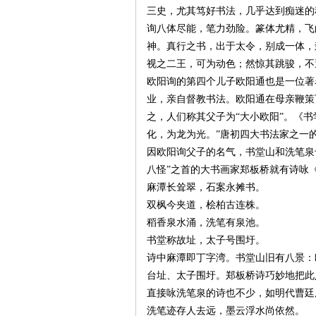
三史，尤其笃好书法，几乎达到痴迷的
询八体尽能，笔力劲险。篆体尤精，飞
神。真行之书，出于太令，别成一体，
视之二王，可为动色；然惊其跳骏，不
欧阳询的第四个儿子欧阳通也是一位著
业，亲自督教书法。欧阳通在母亲鞭策
之，人们称其父子为“大小欧阳”。《
化，为龙为光。”唐初四大书法家之一
|
因欧阳询父子的名气，书堂山和洗笔泉
八怪”之首的大书画家郑板桥就有诗咏
麻潭长耸翠，石案永摊书。
双枫今夹道，桧柏古连株。
稻香泉水涌，洗笔有泉池。
书堂称故址，太子号围圩。
诗中麻潭即丁字湾。书堂山旧有八景：
台址、太子围圩。郑板桥诗巧妙地把此
长
直接咏洗笔泉的诗也不少，如明代曹廷
洗笔迹存人去远，墨云浮水尚依然。