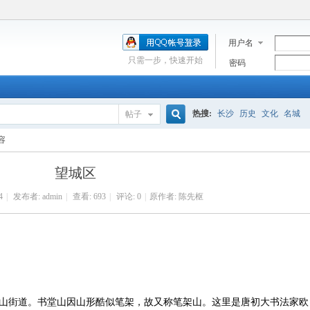
用户名
只需一步，快速开始
密码
热搜:
长沙
历史
文化
名城
帖子
搜
容
望城区
索
4
|
发布者:
admin
|
查看:
693
|
评论: 0
|
原作者: 陈先枢
山街道。书堂山因山形酷似笔架，故又称笔架山。这里是唐初大书法家欧