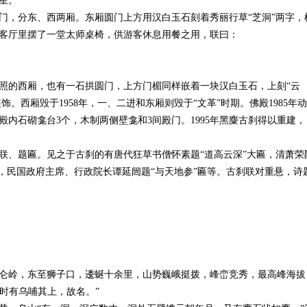
星。
门，分东、西两厢。东厢圆门上方用汉白玉石刻着秀丽行草“芝洞”两字，
客厅里摆了一堂太师桌椅，供游客休息用餐之用，联曰：
照的西厢，也有一石拱圆门，上方门楣同样嵌着一块汉白玉石，上刻“云
饰。西厢毁于1958年，一、二进和东厢则毁于“文革”时期。佛殿1985年动
内石砌龛台3个，木制两侧壁龛和3间殿门。1995年黑麋古刹得以重建，
联、题匾。见之于古刹的有唐代狂草书僧怀素题“道高云深”大匾，清萧荣
匾，民国政府主席、行政院长谭延闿题“与天地参”匾等。古刹联对重悬，诗
仑岭，东至狮子口，逶蜒十余里，山势巍峨挺拨，峰峦竞秀，最高峰海拔
“四时有乌哺其上，故名。”