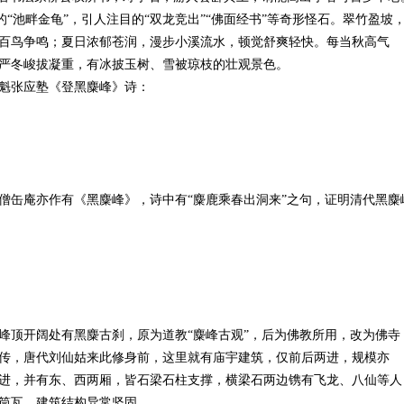
的“池畔金龟”，引人注目的“双龙竞出”“佛面经书”等奇形怪石。翠竹盈坡
百鸟争鸣；夏日浓郁苍润，漫步小溪流水，顿觉舒爽轻快。每当秋高气
严冬峻拔凝重，有冰披玉树、雪被琼枝的壮观景色。
魁张应塾《登黑麋峰》诗：
僧缶庵亦作有《黑麋峰》，诗中有“麋鹿乘春出洞来”之句，证明清代黑麋
峰顶开阔处有黑麋古刹，原为道教“麋峰古观”，后为佛教所用，改为佛寺
传，唐代刘仙姑来此修身前，这里就有庙宇建筑，仅前后两进，规模亦
成三进，并有东、西两厢，皆石梁石柱支撑，横梁石两边镌有飞龙、八仙等人
筒瓦，建筑结构异常坚固。