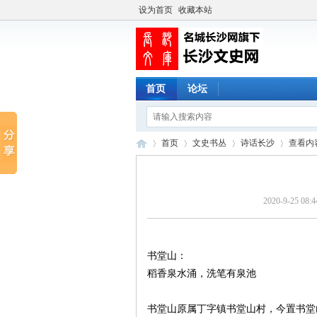
设为首页
收藏本站
首页
论坛
首页
文史书丛
诗话长沙
查看内
2020-9-25 08:4
长
›
›
›
›
书堂山：
稻香泉水涌，洗笔有泉池
书堂山原属丁字镇书堂山村，今置书堂