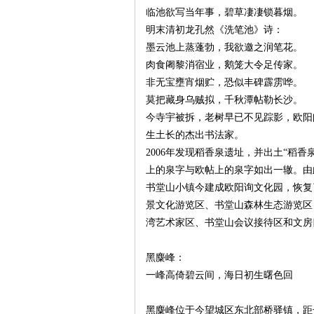
临池欲写当年事，碧草凄凄锁暮烟。
明末清初龙孔然《洗笔池》诗：
墨云池上蒸蓬勃，我欲邀之润笔花。
肉食阇黎消宿业，鹅笼大令足传家。
非无宝壅宵烟贮，恐似丰碑霹雳哗。
莫把藏身乌贼拟，千秋潭帖勒长沙。
沙
今寺宇被拆，老树早已不见踪影，欧阳
生土长的杰出书法家。
2006年发现稻香泉遗址，并出土“稻
上的泉字与欧帖上的泉字如出一辙。由
书堂山小镇今建成欧阳询文化园，恢复
景文化游览区、书堂山森林生态游览区
湾艺术家区、书堂山会议接待区和文房
文
黑麋峰：
一峰高倚碧云间，海日初生曙色回
黑麋峰位于今望城区东北部桥驿镇，距