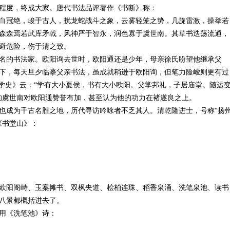
程度，终成大家。唐代书法品评著作《书断》称：
白冠绝，峻于古人，扰龙蛇战斗之象，云雾轻笼之势，几旋雷激，操举若
森森焉若武库矛戟，风神严于智永，润色寡于虞世南。其草书迭荡流通，
避危险，伤于清之致。
名的书法家。欧阳询去世时，欧阳通还是少年，母亲徐氏盼望他继承父
下，每天旦夕临摹父亲书法，虽成就稍逊于欧阳询，但笔力险峻则更有过
书学史》云：“学有大小夏侯，书有大小欧阳。父掌邦礼，子居庙堂。随运
的虞世南对欧阳通赞誉有加，甚至认为他的功力在褚遂良之上。
也成为千古名胜之地，历代寻访吟咏者不乏其人。清乾隆进士，号称“扬
《书堂山》：
欧阳阁峙、玉案摊书、双枫夹道、桧柏连珠、稻香泉涌、洗笔泉池、读书
八景都概括进去了。
用《洗笔池》诗：