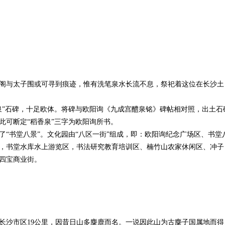
阁与太子围或可寻到痕迹，惟有洗笔泉水长流不息，祭祀着这位在长沙土
香泉”石碑，十足欧体。将碑与欧阳询《九成宫醴泉铭》碑帖相对照，出土石
此可断定“稻香泉”三字为欧阳询所书。
了“书堂八景”。文化园由“八区一街”组成，即：欧阳询纪念广场区、书堂
，书堂水库水上游览区，书法研究教育培训区、楠竹山农家休闲区、冲子
四宝商业街。
长沙市区19公里，因昔日山多麋鹿而名。一说因此山为古麋子国属地而得