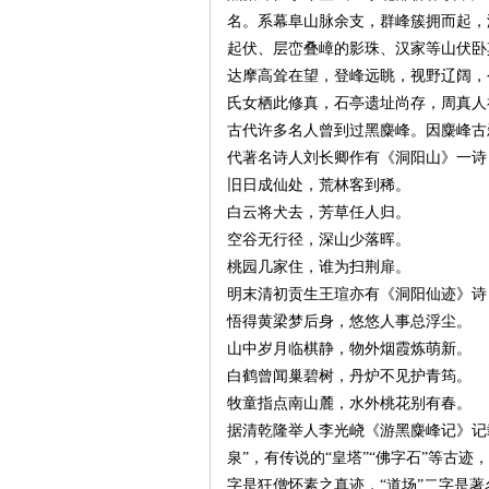
名。系幕阜山脉余支，群峰簇拥而起，海
起伏、层峦叠嶂的影珠、汉家等山伏卧
达摩高耸在望，登峰远眺，视野辽阔，
氏女栖此修真，石亭遗址尚存，周真人
史
古代许多名人曾到过黑麋峰。因麋峰古
代著名诗人刘长卿作有《洞阳山》一诗
旧日成仙处，荒林客到稀。
白云将犬去，芳草任人归。
空谷无行径，深山少落晖。
桃园几家住，谁为扫荆扉。
明末清初贡生王瑄亦有《洞阳仙迹》诗
悟得黄梁梦后身，悠悠人事总浮尘。
网
山中岁月临棋静，物外烟霞炼萌新。
白鹤曾闻巢碧树，丹炉不见护青筠。
牧童指点南山麓，水外桃花别有春。
据清乾隆举人李光峣《游黑麋峰记》记
泉”，有传说的“皇塔”“佛字石”等古
字是狂僧怀素之真迹，“道场”二字是