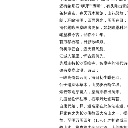
还有象形石“狮牙”“鹰嘴”，有头刚出壳
茶林遍布。春天万木葱笼，山花怒放，
~
朗，环睹清明，四面风光，历历在目；
清代题咏黑麋峰者更多，如乾隆恩科经
峭壁横今古，登临不计年。
苔痕移石磴，日影散峰巅。
倚树浮云合，遥天孤阁悬。
江城入望里，怀古意何先。
先后主持长沙高峰寺、智度寺的清代诗
确有麋鹿出没。诗曰：
名
一峰高倚碧云间，海日初生曙色回。
仙子遗踪余草木，山灵驱石断尘埃。
烟云带雨穿窗入，麋鹿乘春出洞来。
几度登临怀往事，石亭丹灶锁莓苔。
自唐代始，释、道名家在此传法布道。
释家称之为长沙佛教四大名山之一。据
简。至明万历四年（1576）才扩建
物山水，椽皮檩木全经油漆，上盖陶制