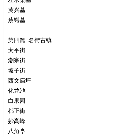
黄兴墓
蔡锷墓
第四篇 名街古镇
太平街
潮宗街
坡子街
西文庙坪
化龙池
白果园
都正街
妙高峰
八角亭