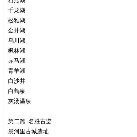
石燕湖
千龙湖
松雅湖
史
金井湖
乌川湖
枫林湖
赤马湖
青羊湖
白沙井
白鹤泉
网
灰汤温泉
第二篇 名胜古迹
炭河里古城遗址