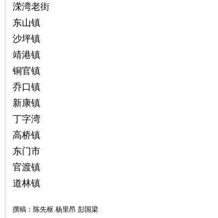
溁湾老街
东山镇
沙坪镇
靖港镇
铜官镇
乔口镇
新康镇
丁字湾
高桥镇
东门市
官渡镇
道林镇
撰稿：陈先枢 杨里昂 彭国梁