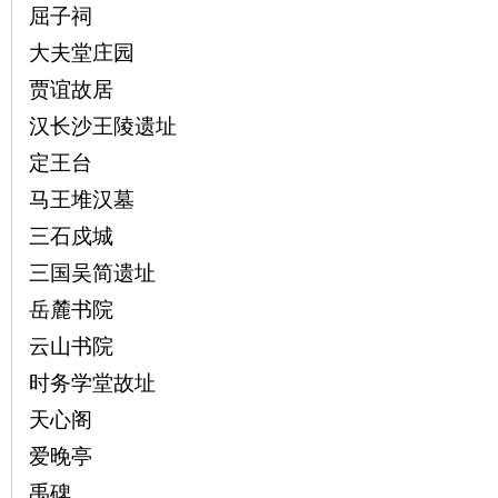
屈子祠
大夫堂庄园
~
贾谊故居
汉长沙王陵遗址
定王台
马王堆汉墓
三石戍城
三国吴简遗址
名
岳麓书院
云山书院
时务学堂故址
天心阁
爱晚亭
禹碑