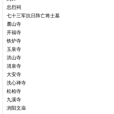
城
忠烈祠
七十三军抗日阵亡将士墓
麓山寺
开福寺
铁炉寺
玉泉寺
长
洪山寺
清泉寺
大安寺
洗心禅寺
松柏寺
九溪寺
沙
浏阳文庙