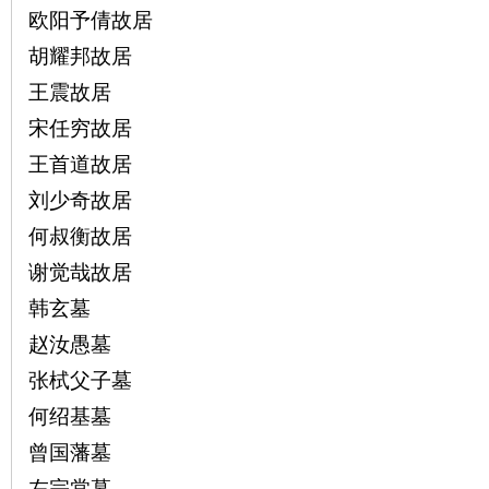
欧阳予倩故居
胡耀邦故居
王震故居
宋任穷故居
王首道故居
刘少奇故居
何叔衡故居
谢觉哉故居
韩玄墓
赵汝愚墓
张栻父子墓
何绍基墓
曾国藩墓
左宗棠墓