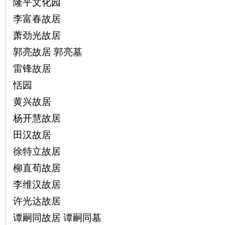
隆平文化园
李富春故居
站
萧劲光故居
郭亮故居 郭亮墓
雷锋故居
恬园
黄兴故居
杨开慧故居
田汉故居
徐特立故居
柳直荀故居
李维汉故居
许光达故居
谭嗣同故居 谭嗣同墓