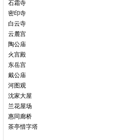
石霜寺
密印寺
白云寺
云麓宫
陶公庙
网
火宫殿
东岳宫
戴公庙
河图观
沈家大屋
兰花屋场
旗
惠同廊桥
茶亭惜字塔