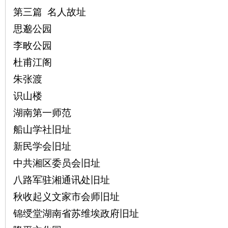
第三篇 名人故址
思邈公园
李畋公园
下
杜甫江阁
朱张渡
识山楼
湖南第一师范
船山学社旧址
新民学会旧址
分
中共湘区委员会旧址
八路军驻湘通讯处旧址
秋收起义文家市会师旧址
锦绶堂湖南省苏维埃政府旧址