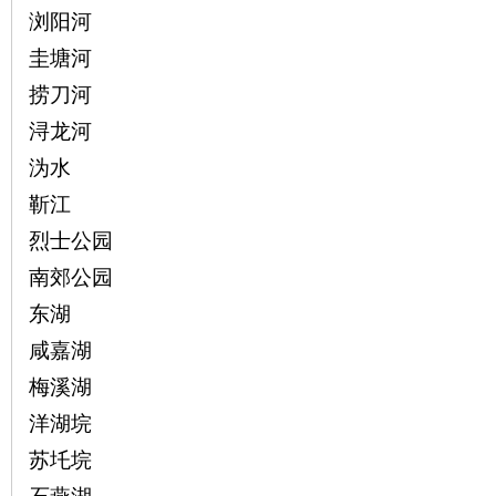
浏阳河
圭塘河
捞刀河
浔龙河
沙
沩水
靳江
烈士公园
南郊公园
东湖
咸嘉湖
文
梅溪湖
洋湖垸
苏圫垸