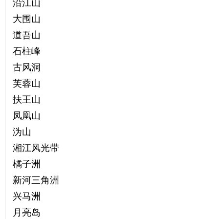
沿江山
大围山
道吾山
石柱峰
古风洞
芙蓉山
|
扶王山
凤凰山
沩山
湘江风光带
橘子洲
新河三角洲
长
兴马洲
月亮岛