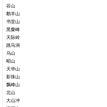
谷山
沙
鹅羊山
书堂山
黑麋峰
天际岭
跳马涧
乌山
文
昭山
天华山
影珠山
飘峰山
北山
大山冲
库