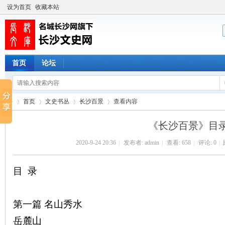
设为首页
收藏本站
首页
论坛
首页
文史书丛
长沙百景
查看内容
《长沙百景》目
2020-9-24 20:36
|
发布者:
admin
|
查看:
658
|
评论: 0
|
长
›
›
›
›
目 录
第一篇 名山秀水
岳麓山