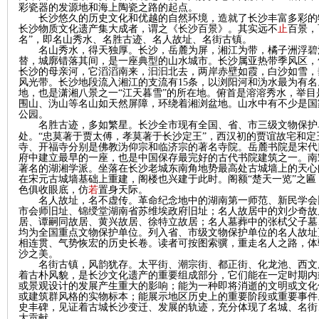
彩瓷器的发源地和海上陶瓷之路的起点。
长沙悠久的历史文化和优越的自然环境，造就了长沙丰富多彩的
长沙物质文化遗产集大成者，谓之《长沙百景》。其实远不
止
百景，
名”，即名山秀水、名胜古迹、名人故址、名街古镇。
名山秀水，得天独厚。长沙，岳麓为屏，湘江为带，橘子洲浮碧
替，城廓错落其间，是一座典型的山水城市。长沙属亚热带季风区，
长沙的母亲河，它滔滔南来，汩汩北去，两岸赤壁如霞，白沙如雪，
风光带。长沙地段流入湘江的支流有
15
条，以浏阳河和沩水最为有名
地，也是潇湘八景之一“江天暮雪”的所在地。俯首是溶溶秀水，举
围山、沩山等名山如天然屏障，环绕着湘浏盆地。山水中有不少是国
公园。
名胜古迹，多如繁星。长沙全市现有全国、省、市三级文物保护
处。
“忠莫著于贾太傅，孝莫著于长沙定王”
，西汉初的贾谊故宅和定
|
寺、开福寺分别是佛教沩仰宗和临济宗的著名寺院。岳麓书院是宋代
府中建立最早的一座，也是中国保存最完好的古代书院建筑之一。南
著名的湖湘学派。坐落在长沙老城东南角地势最高处古城墙上的天心
在宋元古城墙基础上重建，阁楼也兴建于此时。阁额
“楚天一览”之
色俱收眼底，仿
若
置身天际。
名人故址，名不虚传。革命纪念地中的
湖南第一师范、新民学会
市会师旧址、锦绶堂湖南省苏维埃政府旧址；名人故居中的刘少奇故
居、谭嗣同故居、黄兴故居、徐特立故居；名人墓葬中的张栻父子墓
均为全国重点文物保护单位。列入省、市级文物保护单位的
名人故址
相连贯、气势恢宏的历史长卷。
读者可按图索骥，重走名人之路，体
沙之美。
名街古镇，风韵犹存。太平街、潮宗街、都正街、化龙池、西文
着古朴风貌，是长沙文化遗产的重要组成部分，它们能在一定时期内
长
或景观设计的发展产生重大的影响；能为一种即将消逝的文明或文化
或建筑群风格的实物标本
；能
展示地区历史上的重要阶段或重要事件
史丰碑，见证着古城长沙变迁、发展的轨迹，充分体现了名城、
名街
大贡献。