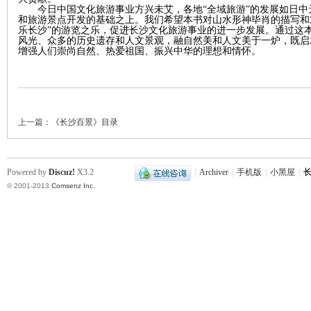
今日中国文化旅游事业方兴未艾，各地
“全域旅游”的发展如日中
和旅游景点开发的基础之上。我们希望本书对山水形神毕肖的描写和
乐长沙”的游览之乐，促进长沙文化旅游事业的进一步发展。通过这
风光、众多的历史遗存和人文景观，融自然美和人文美于一炉，既启
增强人们崇尚自然、热爱祖国、振兴中华的理想和情怀。
沙
上一篇：
《长沙百景》目录
Powered by
Discuz!
X3.2
|
Archiver
|
手机版
|
小黑屋
|
长
© 2001-2013
Comsenz Inc.
文