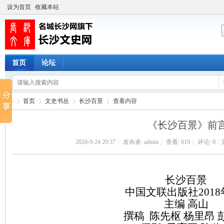
设为首页
收藏本站
首页
论坛
首页
文史书丛
长沙百景
查看内容
《长沙百景》前
2020-9-24 20:37
|
发布者:
admin
|
查看:
619
|
评论: 0
|
长
›
›
›
›
长沙百景
中国文联出版社
201
主编
高山
撰稿
陈先枢
杨里昂