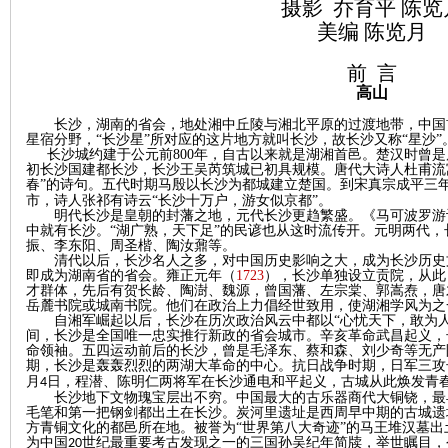
摄影
乔育平
陈览
美编
陈览月
沙
前
言
高山
长沙，湖南的省会，地处湘中丘陵与湘北平原的过渡地带，中国
星宿分野，“长沙星”所对应的这片地方就叫长沙，故长沙又称“星沙”
长沙城约建于公元前
800
年，自古以来就是湖湘首邑。楚汉时曾是
初长沙国建都长沙，长沙王吴芮筑城已初具规模。唐代大诗人杜甫流
春”的诗句。五代时期马殷以长沙为都城建立楚国。到宋真宗成平三
市，诗人张祁有诗云“长沙十万户，游女似京都”。
明代长沙是皇朝的封藩之地，元代长沙更趋繁盛。《马可波罗游
中就有长沙。
“湖广熟，天下足”的民谚也从这时流传开。元明两代
文
振、李东阳、周圣楷、陶汝鼐等。
清代以后，长沙名人之多，对中国历史影响之大，成为长沙历史
即成为湖南省的省会。雍正元年（
1723
），长沙单独设立贡院，从此
才群体，先后有贺长龄、陶澍、魏源，曾国藩、左宗棠、郭嵩焘，唐
岳麓书院或城南书院。他们在政治上力倡经世致用，使湖湘学风为之
自湘军崛起以后，长沙在历次政治风云中都以
“心忧天下，敢为
间，长沙是全国唯一忠实推行新政的省会城市。辛亥革命武昌起义，
命领袖。五四运动前后的长沙，曾是毛泽东、蔡和森、刘少奇等无产
期，长沙是轰轰烈烈的两湖大革命的中心。抗日战争时期，日军三攻
月
日，程潜、陈明仁两将军在长沙通电和平起义，古城从此焕发青
4
长沙地下文物瑰宝层出不穷。中国最大的古乐器商代大铜铙，最
毛笔和第一把钢剑都出土在长沙
。
炭河里遗址是西周早中期的古城遗
方青铜文化的都邑所在地。
被誉为
“世界第八大奇迹”的马王堆汉墓
库
为中国
世纪最重要考古发现之一的三国孙吴纪年简牍，举世瞩目，
20