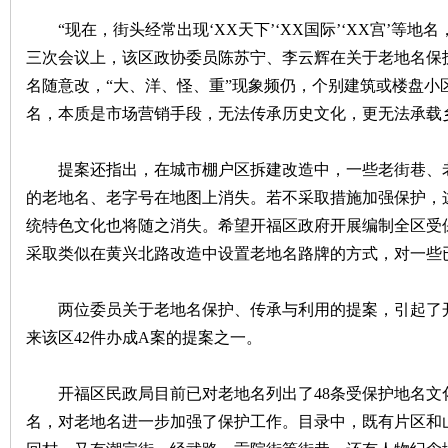
“现在，街头经常出现‘XX天下’‘XX国际’‘XX宫’等地
沙
三次会议上，该区政协委员陈苏宁、李云辉在关于老地名保
名随意改，“大、洋、怪、重”现象频仍，个别建筑或楼盘小
名，本质是市场营销手段，无法传承历史文化，更无法承载
提案还指出，在城市棚户区拆建改造中，一些老街巷、老
的老地名、老字号在地图上消失。若不采取措施加强保护，
统特色文化也将随之消失。希望开福区政府开展编制全区受
文
采取类似在黄兴北路改造中设置老地名路牌的方式，对一些
两位委员关于老地名保护、传承与利用的提案，引起了开
来该区42件办成A案的提案之一。
开福区民政局目前已对老地名列出了48条受保护地名文
名，对老地名进一步加强了保护工作。目录中，既有片区和
库