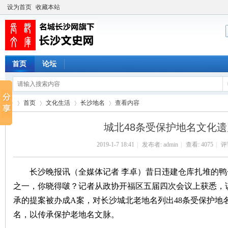
设为首页
收藏本站
首页
论坛
首页
文化生活
长沙地名
查看内容
城北48条受保护地名文化
2019-1-7 18:41
|
发布者:
admin
|
查看:
4075
|
评论
长
›
›
›
›
长沙晚报讯（全媒体记者 李卓）昔日违建仓库扎堆的鸭
之一，你晓得啵？记者从政协开福区五届四次会议上获悉，
承的提案被办成A案，对长沙城北老地名列出48条受保护地
名，以传承保护老地名文脉。