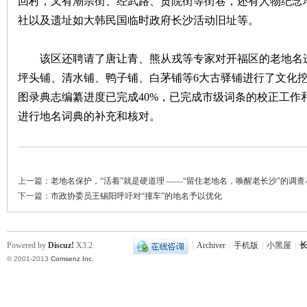
回村，又有潮宗街、经武路、贡院街等街巷，还有人物纪念
社以及遗址如大韩民国临时政府长沙活动旧址等。
该区还聘请了唐让青、熊从戎等专家对开福区的老地名进
坪头铺、清水铺、鸭子铺、白茅铺等6大古驿铺进行了文化
图录典志编纂进度已完成40%，已完成市级词条的校正工作
进行地名词典的补充和核对。
|
上一篇：
老地名保护，“活着”就是硬道理 ——“留住老地名，唤醒老长沙”的调
下一篇：
市政协委员王锡阳呼吁对“撞车”的地名予以优化
Powered by
Discuz!
X3.2
|
Archiver
|
手机版
|
小黑屋
|
长
© 2001-2013
Comsenz Inc.
长