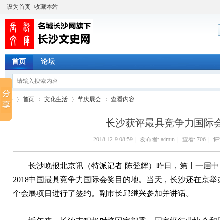
设为首页
收藏本站
首页
论坛
首页
文化生活
节庆展会
查看内容
长沙获评最具竞争力国际
2018-12-9 08:59
|
发布者:
admin
|
查看:
706
|
评论
长
›
›
›
›
长沙晚报北京讯（特派记者 陈登辉）昨日，第十一届中
2018中国最具竞争力国际会奖目的地。当天，长沙还在京举
个会展项目进行了签约。副市长邱继兴参加并讲话。