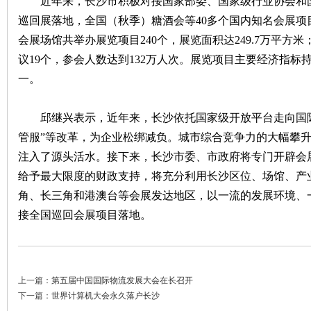
近年来，长沙市积极对接国家部委、国家级行业协会和国
巡回展落地，全国（秋季）糖酒会等40多个国内知名会展
沙
会展场馆共举办展览项目240个，展览面积达249.7万平方米
议19个，参会人数达到132万人次。展览项目主要经济指
一。
邱继兴表示，近年来，长沙依托国家级开放平台走向国际
管服”等改革，为企业松绑减负。城市综合竞争力的大幅攀
注入了源头活水。接下来，长沙市委、市政府将专门开辟会
文
给予最大限度的财政支持，将充分利用长沙区位、场馆、产
角、长三角和港澳台等会展发达地区，以一流的发展环境、
接全国巡回会展项目落地。
上一篇：
第五届中国国际物流发展大会在长召开
下一篇：
世界计算机大会永久落户长沙
库