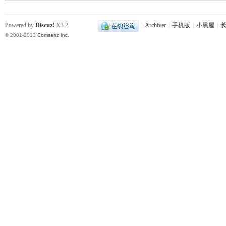
Powered by
Discuz!
X3.2
|
Archiver
|
手机版
|
小黑屋
|
长
© 2001-2013
Comsenz Inc.
|
长