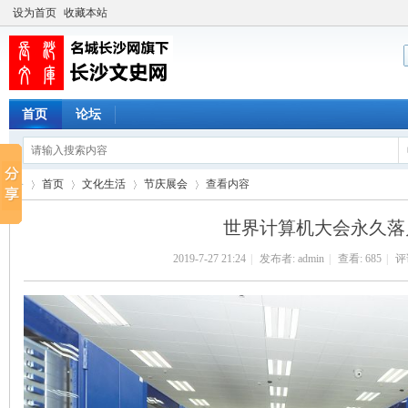
设为首页
收藏本站
首页
论坛
首页
文化生活
节庆展会
查看内容
世界计算机大会永久落
2019-7-27 21:24
|
发布者:
admin
|
查看:
685
|
评论
长
›
›
›
›