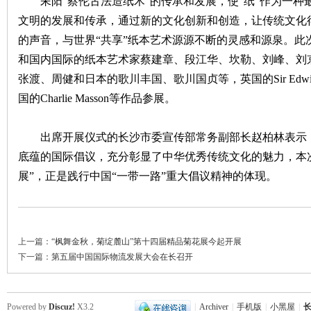
耒阳“蔡伦古法造纸术”的传承和发展，使“纸”作为一种
文明的发展和传承，通过新的文化创新和创造，让传统文化
沙
的声音，与世界“共享”纸本艺术源源不断的灵感和源泉。此
和国内国际的纸本艺术家蔡建章、段江华、坎勒、刘峰、刘
张渡、周健和日本的歌川丰国、歌川国贞等，英国的Sir Edwin Henry 
国的Charlie Masson等作品参展。
出席开展仪式的长沙市委宣传部常务副部长赵柏林表示，
底蕴的国际倡议，充分彰显了中华优秀传统文化的魅力，本
文
展”，正是践行中国“一带一路”重大倡议精神的体现。
上一篇：
“枫舞金秋，菊绽麓山”第十四届精品菊花展今起开展
下一篇：
第五届中国国际物流发展大会在长召开
库
Powered by
Discuz!
X3.2
|
Archiver
|
手机版
|
小黑屋
|
长