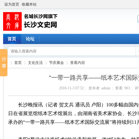
设为首页
收藏本站
首页
论坛
首页
文化生活
节庆展会
查看内容
“一带一路共享——纸本艺术国际
2018-11-3 07:52
|
发布者:
admin
|
查看:
963
|
评论
长
›
›
›
›
长沙晚报讯（记者 贺文兵 通讯员 卢阳）100多幅由国
日在省展览馆纸本艺术馆展出，由湖南省美术家协会、长沙
承办的“一带一路共享——纸本艺术国际交流展”将持续到11