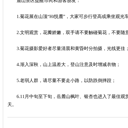
麓山景区提醒市民和游客朋友：
1.菊花展在山顶“Hi悦麓”，大家可步行登高或乘坐观光
2.文明观赏，花瓣娇嫩，双手请不要触碰菊花，不要随
3.菊花摄影爱好者尽量清晨和黄昏时分拍摄，光线更佳
|
4.渐入深秋，山上温差大，登山注意及时增减衣物；
5.老弱人群，请尽量不要走小路，以防跌倒摔跤；
6.11月中旬至下旬，岳麓山枫叶、银杏也进入了最佳观
天。
长