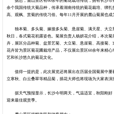
据悉，麓山景区有60余年的菊花栽培传统，拥有长沙市菊
余个我国传统大菊品种，传承着湖南传统的菊花栽培、绑扎
沙
高、观枫、赏菊的传统习俗。每年11月开展的麓山菊展也成
独本菊、多头菊、嫁接多头菊、悬崖菊、满天星、大立菊
秋日，各式菊花初露姿色。菊展负责人杨妍花介绍，本次菊展
卉，展区分品种菊、盆景艺菊、大立菊、悬崖菊、高接菊、
花卉皆为景区菊花圃栽培产品，不仅展出景区60余年来精
艺和长沙悠久的菊花文化。
文
值得一提的是，此次展览还将展出在历届全国菊展中屡获
立寒秋、白云叠翠等精品菊，插花大师也将现场为大家表演
据天气预报显示，长沙今明两天，气温适宜，秋阳刚好，
迎来最佳观赏季。
库