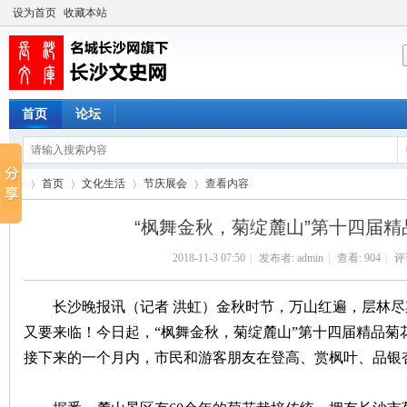
设为首页
收藏本站
首页
论坛
首页
文化生活
节庆展会
查看内容
“枫舞金秋，菊绽麓山”第十四届
2018-11-3 07:50
|
发布者:
admin
|
查看:
904
|
评论
长
›
›
›
›
长沙晚报讯（记者 洪虹）金秋时节，万山红遍，层林尽
又要来临！今日起，“枫舞金秋，菊绽麓山”第十四届精品菊花
接下来的一个月内，市民和游客朋友在登高、赏枫叶、品银