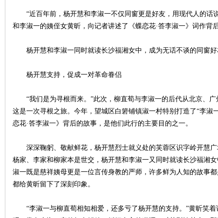
“近百年前，杨开慧和李淑一不仅同窗更是好友，用现代人的话说
和李淑一的姨侄女黄昕，向记者讲述了《蝶恋花·答李淑一》词作背
杨开慧和李淑一同时就读长沙福湘女中，成为无话不谈的同窗好
杨开慧支持，促成一对革命眷侣
|
“我们是为寻根而来。”此次，柳直荀与李淑一的后代从北京、广
这是一次寻根之旅。今年，望城区白箬铺镇淑一村特别打造了“李淑
恋花·答李淑一》背后的故事，是他们此行的主要目的之一。
深深鞠躬、敬献鲜花，杨开慧烈士就义处的芙蓉区识字岭开慧广场
杨家、李家和柳家本是世交，杨开慧和李淑一又同时就读长沙福湘女
淑一既是慈祥姨母更是一位言传身教的严师，许多鲜为人知的故事都
都给黄昕留下了深刻印象。
长
“李淑一与柳直荀相知相爱，还多亏了杨开慧的支持。”黄昕笑着