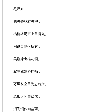
城
毛泽东
我失骄杨君失柳，
杨柳轻飏直上重霄九。
问讯吴刚何所有，
长
吴刚捧出桂花酒。
寂寞嫦娥舒广袖，
万里长空且为忠魂舞。
忽报人间曾伏虎，
沙
泪飞顿作倾盆雨。