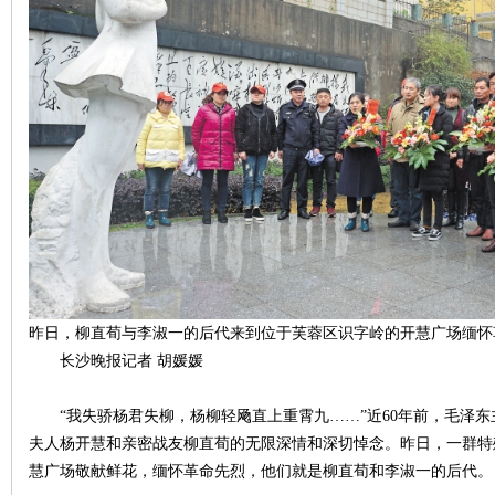
沙
文
昨日，柳直荀与李淑一的后代来到位于芙蓉区识字岭的开慧广场缅怀革
长沙晚报记者 胡媛媛
“我失骄杨君失柳，杨柳轻飏直上重霄九……”近60年前，毛泽东
夫人杨开慧和亲密战友柳直荀的无限深情和深切悼念。昨日，一群特
慧广场敬献鲜花，缅怀革命先烈，他们就是柳直荀和李淑一的后代。
库