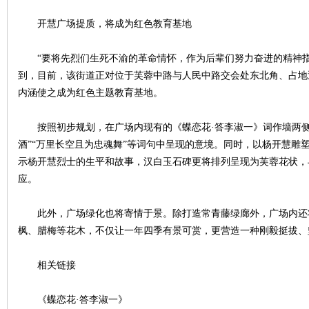
开慧广场提质，将成为红色教育基地
~
“要将先烈们生死不渝的革命情怀，作为后辈们努力奋进的精神指
到，目前，该街道正对位于芙蓉中路与人民中路交会处东北角、占地
内涵使之成为红色主题教育基地。
按照初步规划，在广场内现有的《蝶恋花·答李淑一》词作墙两侧
酒”“万里长空且为忠魂舞”等词句中呈现的意境。同时，以杨开慧雕
示杨开慧烈士的生平和故事，汉白玉石碑更将排列呈现为芙蓉花状，
名
应。
此外，广场绿化也将寄情于景。除打造常青藤绿廊外，广场内还
枫、腊梅等花木，不仅让一年四季有景可赏，更营造一种刚毅挺拔、
相关链接
《蝶恋花·答李淑一》