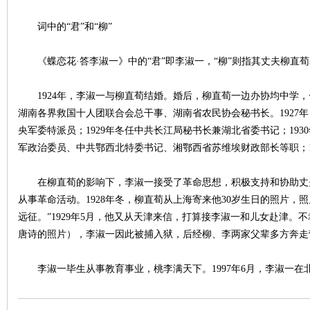
词中的“君”和“柳”
《蝶恋花·答李淑一》中的“君”即李淑一，“柳”则指其丈夫柳直
1924年，李淑一与柳直荀结婚。婚后，柳直荀一边办协均中学，
网
湖南各界救国十人团联合会总干事、湖南省农民协会秘书长。1927年，
央军委特派员；1929年冬任中共长江局秘书长兼湖北省委书记；19
军政治委员、中共鄂西北特委书记、湘鄂西省苏维埃财政部长等职；19
在柳直荀的影响下，李淑一接受了革命思想，积极支持和协助丈
从事革命活动。1928年冬，柳直荀从上海寄来他30岁生日的照片，
远征。”1929年5月，他又从天津来信，打算接李淑一和儿女赴津。
唐诗的照片），李淑一因此被捕入狱，后经柳、李两家父辈多方奔走
旗
李淑一毕生从事教育事业，桃李满天下。1997年6月，李淑一在北