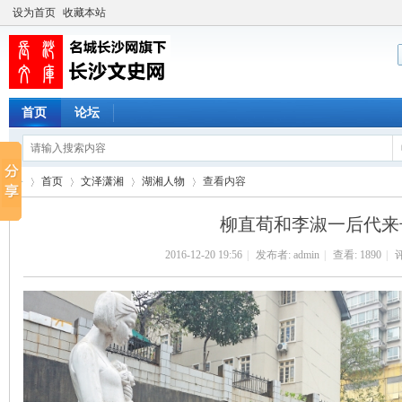
设为首页
收藏本站
首页
论坛
首页
文泽潇湘
湖湘人物
查看内容
柳直荀和李淑一后代来
2016-12-20 19:56
|
发布者:
admin
|
查看:
1890
|
评
长
›
›
›
›