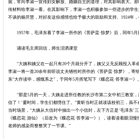
观，常向李淑一宣传妇女解放、婚姻自主的道理，对其影响甚大。那
传材料给李淑一看。在其影响下，李淑一也积极参加一些进步的学生
不谈的杨开慧，对好友这份感情也给予极大的鼓励和支持。1924年
1957年，毛泽东看了李淑一所作的《菩萨蛮·惊梦》后，同年5月
沙
诵读毛主席回信，师生泪洒课堂
“大姨和姨父在一起只有20个月就分开了，姨父义无反顾投入革命洪
李淑一将一首20余年前听说丈夫牺牲时所作的《菩萨蛮·惊梦》，寄
东“大作读毕，感慨系之”，于同年5月挥笔写下《蝶恋花·答李淑一》
“那是5月的一天，大姨走进所任教的长沙市第二女中初三教室，
信了！’霎时间，学生们都愣住了。”黄昕当时正就读该校初三，虽
文
当时场景，“大姨从大信封中抽出一个小信封，左下方正是‘毛泽东’
《蝶恋花·游仙》（后改为《蝶恋花·答李淑一》），读着读着眼泪
老师的感染而整整哭了一节课。”