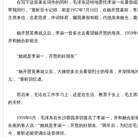
在写下这首著名词作的同时，毛泽东还特地委托李淑一在暑假或寒
带我同行。”黄昕至今记得，那是1957年7月10日，在杨开慧墓前
主席来信，念君思君，作词悼君，嘱我暑假有暇，代他亲来板仓，奠
史
杨开慧英勇就义后，李淑一曾多次去看望杨开慧的母亲。1959年
并和她合影留念
“她就是李淑一，开慧的好朋友”
“杨开慧英勇就义后，大姨曾多次去看望烈士的母亲，并深情地对
儿’。”黄昕回忆道。
网
而后来，无论在工作学习上，还是在生活、教育子女上，毛主席
的关怀。
1959年6月，毛泽东在长沙蓉园亲切接见了李淑一，并和她合影
在座的客人说：“她就是李淑一，开慧的好朋友。”两年后，为纪念
今，黄昕还能背诵出这首律诗。