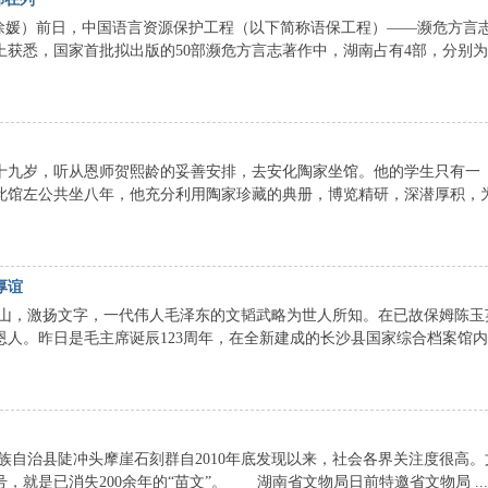
徐媛）前日，中国语言资源保护工程（以下简称语保工程）——濒危方言
获悉，国家首批拟出版的50部濒危方言志著作中，湖南占有4部，分别为
十九岁，听从恩师贺熙龄的妥善安排，去安化陶家坐馆。他的学生只有一
此馆左公共坐八年，他充分利用陶家珍藏的典册，博览精研，深潜厚积，
厚谊
，激扬文字，一代伟人毛泽东的文韬武略为世人所知。在已故保姆陈玉
人。昨日是毛主席诞辰123周年，在全新建成的长沙县国家综合档案馆内
族自治县陡冲头摩崖石刻群自2010年底发现以来，社会各界关注度很高。
就是已消失200余年的“苗文”。 湖南省文物局日前特邀省文物局 ...