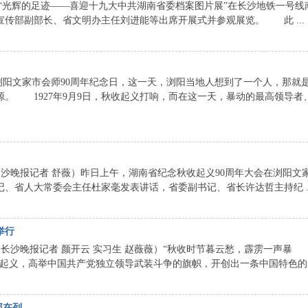
光辉的足迹——喜迎十九大中共湖南省委档案图片展”在长沙地铁一号线
传部副部长、省文明办主任刘进能等出席开展式并参观展览。 此 ...
浏阳文家市会师90周年纪念日，这一天，浏阳当地人想到了一个人，那就
。 1927年9月9日，秋收起义打响，而在这一天，暴动的最高领导者
沙晚报记者 舒薇）昨日上午，湖南省纪念秋收起义90周年大会在浏阳文
、省人大常委会主任杜家毫发表讲话，省委副书记、省长许达哲主持纪 ..
举行
沙晚报记者 颜开云 实习生 赵薇薇）“秋收时节暮云愁，霹雳一声暴
秋收起义，高举中国共产党独立领导武装斗争的旗帜，开创出一条中国特色的 .
部在列