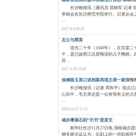
长沙晚报讯（通讯员 屈晓军 记者 
审稿会在长沙师范学院举行。记者从会上
...
2017-4-3 09:29
左公与黑茶
沙
道光二十年（1840年），左宗棠二
个，是已故两江总督陶澍的儿子陶桄。
异 ...
2017-3-20 19:00
保姆陈玉英口述档案再现主席一家深情
长沙晚报讯（记者 周和平）指点江山
心目中，毛主席还是一位有情有义的大恩
...
文
2016-12-27 17:25
城步摩崖石刻“天书”是苗文
新华社长沙11月27日电 湖南城步苗
物专家论证认为，石刻上的一些刻画符号，