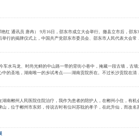
艳红 通讯员 唐冉） 9月16日，邵东市成立大会举行。撤县立市后，邵东
行的揭牌仪式上，中国共产党邵东市委员会、邵东市人民代表大会常 ..
车水马龙、时尚光鲜的中山路一带的背街小巷中，掩藏一段古墙，古墙
中的圣地，湖南唯一的乡试考点——湖南贡院所在。不过长沙贡院在清 ..
在湖南郴州人民医院住院治疗，我作为患者的陪护人，在郴州小住，有机
脾山，位于郴州市东郊，传说古时有位叫苏耽的孝子，在此升仙，而改名
展