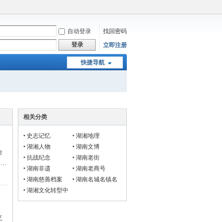
自动登录
找回密码
登录
立即注册
快捷导航
相关分类
•
史志记忆
•
湖湘地理
•
湖湘人物
•
湖南文博
命
•
抗战纪念
•
湖南老街
..
•
湖南非遗
•
湖南老商号
•
湖南慈善档案
•
湖南名城名镇名
村
•
湖湘文化转型中
的民俗
立