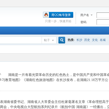
用户名
只需一步，快速开始
密码
热搜:
长沙
历史
文化
名城
帖子
搜
索
刘泉子 湖南是一片有着光荣革命历史的红色热土，是中国共产党和中国革
习教育地图》《湖南红色旅游地图》在长沙发布，在湖南21.18万平方公 .
二版发表湖南省委书记、湖南省人大常委会主任杜家毫署名文章《革命理想高于
全国两会，中央电视台大型航拍系列纪录片《航拍中国·湖南篇》一经播出，