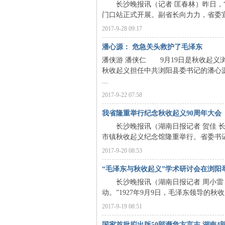
长沙晚报讯（记者 匡春林）昨日，“
门口站正式开展。副省长向力力，省委宣
2017-9-28 09:17
潘心源： 危急关头救护了毛泽东
潘侠游 潘侠仁 9月19日是秋收起义
秋收起义担任中共浏阳县委书记的潘心源
...
2017-9-22 07:58
|
我省隆重举行纪念秋收起义90周年大会
长沙晚报讯（湖南日报记者 贺佳 长
市镇秋收起义纪念馆隆重举行。省委书记
2017-9-20 08:53
“毛泽东与秋收起义”学术研讨会在浏阳
长沙晚报讯（湖南日报记者 周小雷 长
动。”1927年9月9日，毛泽东领导的
长
2017-9-19 08:51
国家首批拟出版50部濒危方言志 湖南4