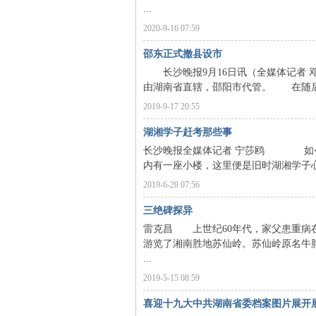
...
沙
2020-9-16 07:59
邵东正式撤县设市
长沙晚报9月16日讯（全媒体记者 邓
由湖南省直辖，邵阳市代管。 在随后举
2019-9-17 20:55
湖湘学子赶考那些事
长沙晚报全媒体记者 宁莎鸥 如今
内有一座小楼，这里便是旧时湖湘学子心
文
2019-6-28 07:56
三绝碑探异
雷克昌 上世纪60年代，家父患重病
游览了湘南胜地苏仙岭。苏仙岭原名牛
...
2019-5-15 08:59
喜迎十九大中共湖南省委档案图片展开
库