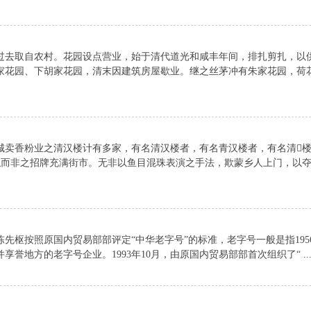
过去取自农村。花园设点营业，始于清代道光和咸丰年间，排扎剪扎，以
家花园、下胡家花园，清末因建筑房屋歇业。继之丝茅冲有朱家花园，荷
城卖香粉业之清汉楼计有多家，有名清汉楼者，有名青汉楼者，有名清
似而非之招牌充满街市。无非以鱼目混珠表演之手法，欺蒙乡人上门，以
先枢按照原国内贸易部部评定“中华老字号”的标准，老字号一般是指195
誉地方的老字号企业。1993年10月，由原国内贸易部部首次组织了“ ..