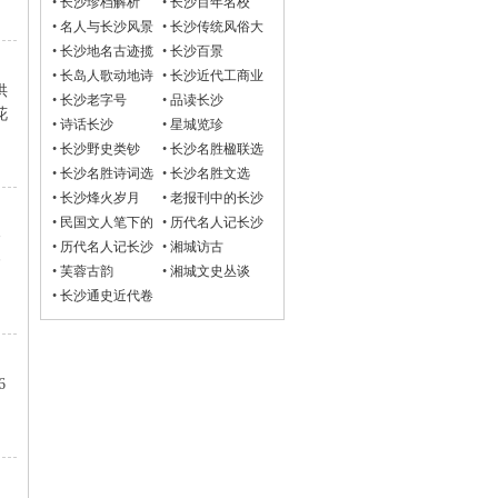
•
长沙珍档解析
•
长沙百年名校
•
名人与长沙风景
•
长沙传统风俗大
观
•
长沙地名古迹揽
•
长沙百景
胜
•
长岛人歌动地诗
•
长沙近代工商业
供
•
长沙老字号
•
品读长沙
花
•
诗话长沙
•
星城览珍
•
长沙野史类钞
•
长沙名胜楹联选
•
长沙名胜诗词选
•
长沙名胜文选
•
长沙烽火岁月
•
老报刊中的长沙
•
民国文人笔下的
•
历代名人记长沙
楼
长沙
诗词选
•
历代名人记长沙
•
湘城访古
夺
文选
•
芙蓉古韵
•
湘城文史丛谈
•
长沙通史近代卷
6
.