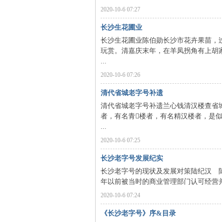
2020-10-6 07:27
沙
长沙生花圃业
长沙生花圃业陈伯勋长沙市花卉果苗，
玩赏。清嘉庆末年，在羊凤拐角有上胡
...
2020-10-6 07:26
清代省城老字号补遗
清代省城老字号补遗兰心钱清汉楼查省
者，有名青楼者，有名精汉楼者，是
文
...
2020-10-6 07:25
长沙老字号发展纪实
长沙老字号的现状及发展对策陆纪汉 陈
年以前被当时的商业管理部门认可经营并享
2020-10-6 07:24
《长沙老字号》序&目录
库