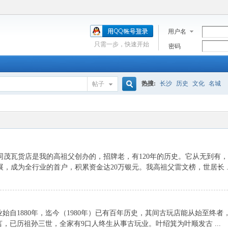
用户名
只需一步，快速开始
密码
热搜:
长沙
历史
文化
名城
帖子
搜
索
茂瓦货店是我的高祖父创办的，招牌老，有120年的历史。它从无到有
，成为全行业的首户，积累资金达20万银元。我高祖父雷文榜，世居长 ..
始自1880年，迄今（1980年）已有百年历史，其间古玩店能从始至终者
，已历祖孙三世，全家有9口人终生从事古玩业。叶绍箕为叶顺发古 ...