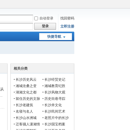
自动登录
找回密码
登录
立即注册
快捷导航
相关分类
•
长沙历史风云
•
长沙经贸史记
•
湘城沧桑之变
•
湘城教育纪胜
，从
•
湖湘文化之都
•
长沙风物大观
.
•
留住历史的文脉
•
历史街巷寻踪
•
长沙老建筑
•
长沙井文化
•
名寝与名人
•
长沙民间艺术
•
长沙山水洲城
•
老照片中的长沙
，
•
迁客骚人潇湘情
•
长沙国宝档案