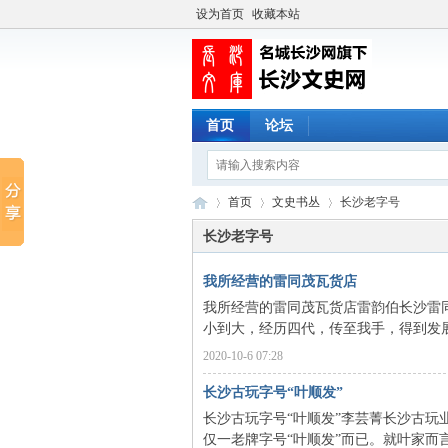
设为首页
收藏本站
首页
论坛
首页
文史书丛
长沙老字号
长沙老字号
我所经营的雷同茂瓦货店
长
›
›
›
我所经营的雷同茂瓦货店雷韵伯长沙雷同
小到大，经历四代，传至我手，得到发展
2020-10-6 07:28
长沙古玩字号“叶顺发”
长沙古玩字号“叶顺发”李芸菁长沙古玩业
仅一老牌字号“叶顺发”而已。就叶家而言