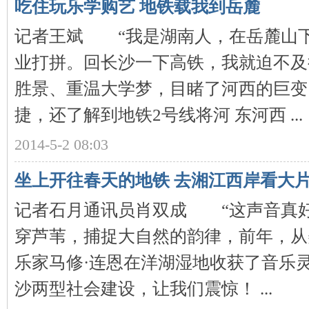
吃住玩乐学购艺 地铁载我到岳麓
记者王斌 “我是湖南人，在岳麓山下
业打拼。回长沙一下高铁，我就迫不及
史
胜景、重温大学梦，目睹了河西的巨变
捷，还了解到地铁2号线将河 东河西 ...
2014-5-2 08:03
坐上开往春天的地铁 去湘江西岸看大
网
记者石月通讯员肖双成 “这声音真好
穿芦苇，捕捉大自然的韵律，前年，从
乐家马修·连恩在洋湖湿地收获了音乐
沙两型社会建设，让我们震惊！ ...