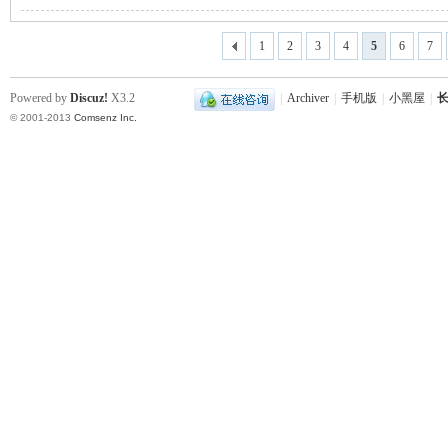
1
2
3
4
5
6
7
站
Powered by
Discuz!
X3.2
|
Archiver
|
手机版
|
小黑屋
|
长
© 2001-2013
Comsenz Inc.