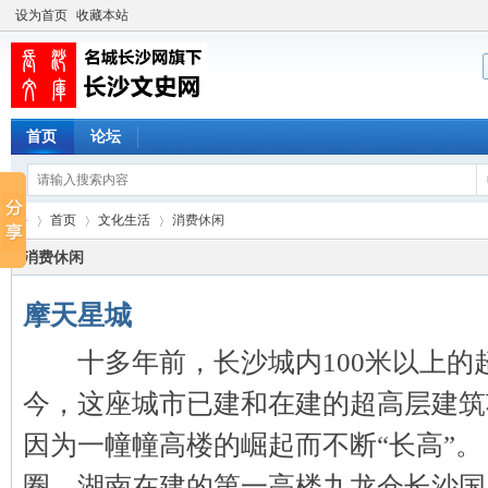
设为首页
收藏本站
首页
论坛
首页
文化生活
消费休闲
消费休闲
摩天星城
长
›
›
›
十多年前，长沙城内100米以上的
今，这座城市已建和在建的超高层建筑
因为一幢幢高楼的崛起而不断“长高”
圈，湖南在建的第一高楼九龙仓长沙国 .