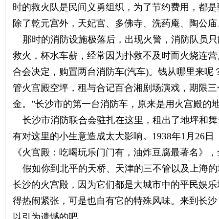
时的救火队是民间义勇组织，为了节约费用，都是
除了乾元宫外，天妃宫、多佛寺、洗药庵、陶公庙
~
那时的消防设施极落后，出现火警，消防队员只
救火，杯水车薪，经常因为扑救不及时而火烧连营
合会决定，购置两台消防车
(
汽车
)
。钱从哪里来呢
管火宫殿空坪，租与合记百合湘剧场演戏，期限三
金。”长沙市的第一台消防车，原来是用火宫殿的
长沙市消防联合会驻扎在这里，租出了地坪和舞
名
有对这里的小生意造成太大影响。
1938
年
1
月
26
日
《火宫殿：吃喝玩乐门门有，油炸豆腐最著名》，
假如你到北平的天桥、天津的三不管以及上海的
长沙的火宫殿，因为它们都是大城市中的平民娱乐
得热闹紧张，可是也自有它的特殊风味。来到长沙
以引为遗憾的吧。