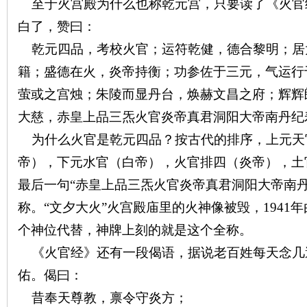
至于火宫殿为什么也称乾元宫，只要读了《火官经
白了，赞曰：
乾元四品，考校火官；运符乾健，德合黎明；居
籍；盛德在火，炎帝持衡；功参佐于三元，气运行
萤或之宫烛；朱陵而显丹台，焕赫文昌之府；辉辉
大慈，赤皇上品三炁火官炎帝真君洞阳大帝南丹纪
|
为什么火官是乾元四品？按古代的排序，上元天
帝），下元水官（白帝），火官排四（炎帝），土官
最后一句“赤皇上品三炁火官炎帝真君洞阳大帝南
称。“文夕大火”火宫殿庙里的火神像被毁，
1941
年
个神位代替，神牌上刻的就是这个全称。
《火官经》还有一段偈语，据说老百姓每天念几
长
佑。偈曰：
昔奉天尊教，禀令守炎方；