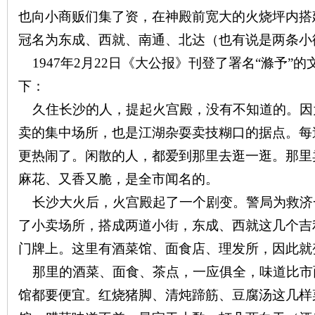
也向小商贩们集了资，在神殿前宽大的火烧坪内搭
冠名为东成、西就、南通、北达（也有说是两条小
1947
年
2
月
22
日《大公报》刊登了署名“滌予”的
下
下：
久住长沙的人，提起火宫殿，没有不知道的。因
卖的集中场所，也是江湖杂耍卖技糊口的据点。每
更热闹了。闲散的人，都爱到那里去逛一逛。那里
麻花、又香又脆，是全市闻名的。
长沙大火后，火宫殿起了一个剧变。警局为救济
分
了小卖场所，搭成两道小街，东成、西就这几个吉
门牌上。这里有酒菜馆、面食店、理发所，因此就
那里的酒菜、面食、茶点，一应俱全，味道比市
馆都要便宜。红烧猪脚、清炖蹄筋、豆腐汤这几样