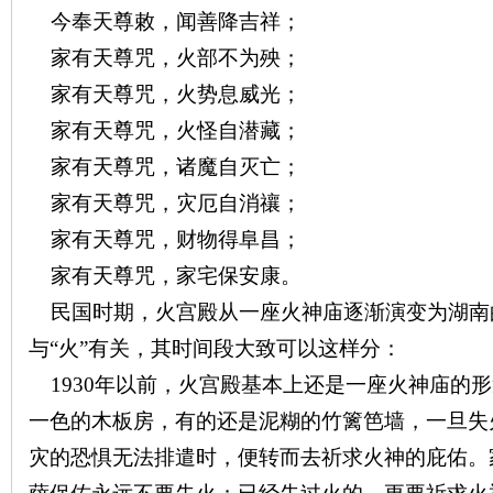
今奉天尊敕，闻善降吉祥；
家有天尊咒，火部不为殃；
家有天尊咒，火势息威光；
家有天尊咒，火怪自潜藏；
沙
家有天尊咒，诸魔自灭亡；
家有天尊咒，灾厄自消禳；
家有天尊咒，财物得阜昌；
家有天尊咒，家宅保安康。
民国时期，火宫殿从一座火神庙逐渐演变为湖南
与“火”有关，其时间段大致可以这样分：
文
1930
年以前，火宫殿基本上还是一座火神庙的形
一色的木板房，有的还是泥糊的竹篱笆墙，一旦失
灾的恐惧无法排遣时，便转而去祈求火神的庇佑。