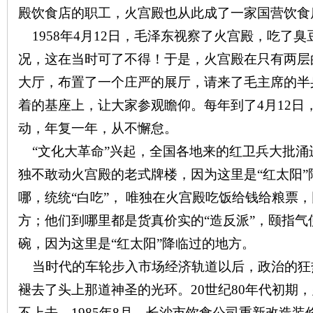
殿饮食店的职工，火宫殿也从此成了一家国营饮食
1958
年
4
月
12
日，毛泽东视察了火宫殿，吃了臭
况，这在当时可了不得！于是，火宫殿在只有两层
大厅，布置了一个庄严的展厅，请来了毛主席的半
着的基座上，让大家参观瞻仰。每年到了
4
月
12
日
动，年复一年，从不懈怠。
“文化大革命”兴起，全国各地来的红卫兵大批涌
独不敢动火宫殿的老式牌楼，因为这里是“红太阳
哪，统统“白吃”， 唯独在火宫殿吃饭给钱给粮票，
方；他们到哪里都是货真价实的“造反派”，颐指
碗，因为这里是“红太阳”降临过的地方。
当时代的车轮步入市场经济轨道以后，政治的狂
褪去了头上那道神圣的光环。
20
世纪
80
年代初期，
不上去。
1985
年
8
月，长沙市饮食公司重新改造装