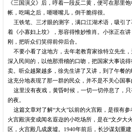
《三国演义》后，哼着一段反二黄，便可在那里饱
帐，吃喝之后，咂咂嘴儿，倒干脆得很。
王铁笔、三才眼的测字，满口江湖术语，吸引了
着《小寡妇上坟》，形容得惟妙惟肖。小张正在讲
刚，把听众们笑得前仰后合。
网
不要小看了这地方，去年老教育家徐特立先生，
深入民间的，以他那滑稽的口吻，把国家大事说得
卖。听众越聚越多，徐先生讲了又讲，到了午餐的
这充分地表现了那一群的民众，并不是不关心国事
这里没有夜戏，黄昏时候，一切一切停息了，只
的夜。
旗
这篇文章对了解“大火”以前的火宫殿，是很有参
火宫殿演变成闻名遐迩的小吃场所，是在“文夕大
区，火宫殿几成废墟。
1940
年前后，长沙谋划重建