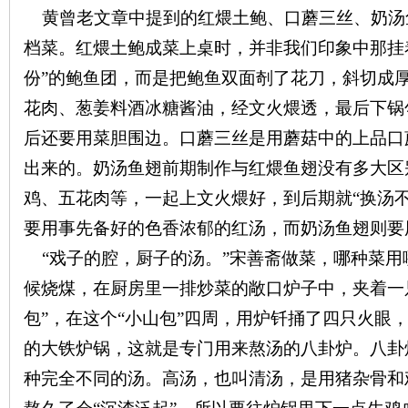
黄曾老文章中提到的红煨土鲍、口蘑三丝、奶汤
档菜。红煨土鲍成菜上桌时，并非我们印象中那挂
份”的鲍鱼团，而是把鲍鱼双面剞了花刀，斜切成
花肉、葱姜料酒冰糖酱油，经文火煨透，最后下锅
沙
后还要用菜胆围边。口蘑三丝是用蘑菇中的上品口
出来的。奶汤鱼翅前期制作与红煨鱼翅没有多大区
鸡、五花肉等，一起上文火煨好，到后期就“换汤
要用事先备好的色香浓郁的红汤，而奶汤鱼翅则要
“戏子的腔，厨子的汤。”宋善斋做菜，哪种菜用
候烧煤，在厨房里一排炒菜的敞口炉子中，夹着一
文
包”，在这个“小山包”四周，用炉钎捅了四只火眼
的大铁炉锅，这就是专门用来熬汤的八卦炉。八卦
种完全不同的汤。高汤，也叫清汤，是用猪杂骨和