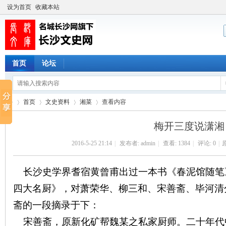
设为首页
收藏本站
首页
论坛
首页
文史资料
湘菜
查看内容
梅开三度说潇湘
2016-5-25 21:14
|
发布者:
admin
|
查看:
1384
|
评论: 0
|
长
›
›
›
›
长沙史学界耆宿黄曾甫出过一本书《春泥馆随笔
四大名厨》，对萧荣华、柳三和、宋善斋、毕河清
斋的一段摘录于下：
宋善斋，原新化矿帮魏某之私家厨师。二十年代