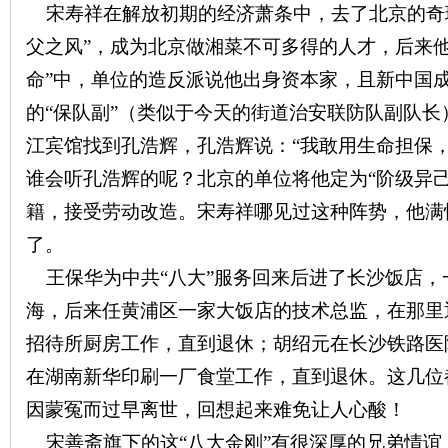
宋寿祥在解放初期的经济萧条中，去了北京的奇
父之风”，成为北京做湘菜不可多得的人才，后来
命”中，单位的造反派说他出身资本家，且新中国
的“保队副”（类似于今天的街道治安联防队副队长
江宾馆找到孔浩辉，孔浩辉说：“我敢用生命担保
谁会听孔浩辉的呢？北京的单位将他定为“阶级异
籍，接受劳动改造。宋寿祥哪见过这种阵势，他满
了。
王保华为中共“八大”服务回来后进了长沙饭店，
海，后来任黄浦区一家大饭店的技术总监，在那里
招待所厨房工作，直到退休；胡绍元在长沙铁路医
在湖南新华印刷一厂食堂工作，直到退休。这几位
因蒙冤而过早离世，回想起来难免让人心酸！
宋善斋旗下的这“八大金刚”有很深厚的兄弟情谊