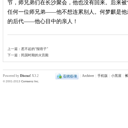
节，师兄弟们在长沙聚会，他也没有回来。后来被
任何一位师兄弟——他不想连累别人。何梦麒是他
的后代——他心目中的亲人！
上一篇：
惹不起的“报痞子”
下一篇：
民国时期的火宫殿
Powered by
Discuz!
X3.2
|
Archiver
|
手机版
|
小黑屋
|
长
© 2001-2013
Comsenz Inc.