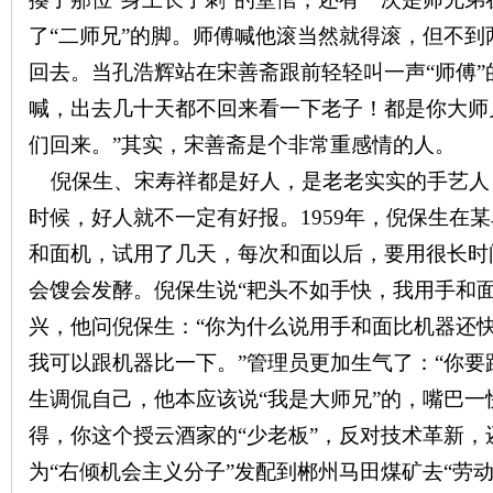
了“二师兄”的脚。师傅喊他滚当然就得滚，但不
回去。当孔浩辉站在宋善斋跟前轻轻叫一声“师傅”
喊，出去几十天都不回来看一下老子！都是你大师
们回来。”其实，宋善斋是个非常重感情的人。
倪保生、宋寿祥都是好人，是老老实实的手艺人
时候，好人就不一定有好报。
1959
年，倪保生在某
和面机，试用了几天，每次和面以后，要用很长时
会馊会发酵。倪保生说“耙头不如手快，我用手和
兴，他问倪保生：“你为什么说用手和面比机器还快
我可以跟机器比一下。”管理员更加生气了：“你要
生调侃自己，他本应该说“我是大师兄”的，嘴巴一
得，你这个授云酒家的“少老板”，反对技术革新
为“右倾机会主义分子”发配到郴州马田煤矿去“劳动