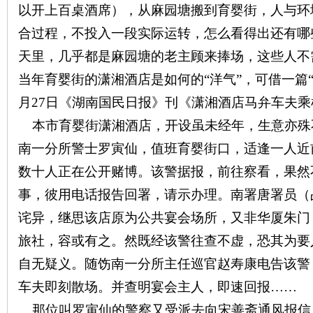
以开上百桌酒席），从麻园塘搬到育婴街，人与环
合过程，不投入一段实际运转，怎么看得出还有哪
~
天里，几乎都是麻园塘的老主顾来捧场，这些人不
当年育婴街的潇湘酒店是如何的“洋气”，可借一篇
月
27
日《湖南国民日报》刊《潇湘酒店马弁车夫乘
本市育婴街潇湘酒店，开设虽未经年，生意亦殊
南一分所警士罗寅仙，值班育婴街口，适逢一人近
数十人正在公开赌博。该警据报，前往察看，果然
名
事，彼用电话报告回署，请示办理。南署唐署员（
诧异，继思该店原为公共宴会场所，又非华厦朱门
旅社，容或有之。然既经该警往查不虚，恐其为要
自无疑义。随饬南一分所主任巡官赵寿康电告该警
车夫即刻散场。并查明宴会主人，即速回报……
那位叫罗寅仙的警察又受派去向宋善斋通风报信