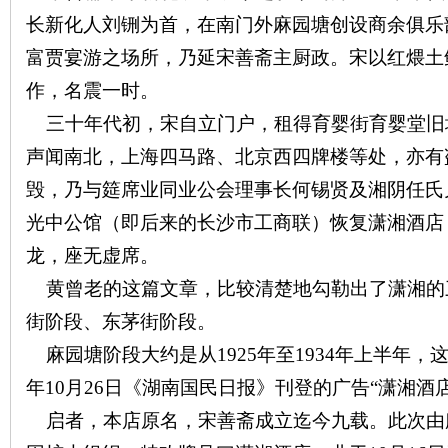
长新化人刘铏为首，在南门外麻园塘创设商余俱乐
沙
富贾宴游之场所，乃延宋善斋主厨政。宋以红煨土
作，名震一时。
三十年代初，宋自立门户，租得育婴街育婴堂旧
声闻南北，上海四马路、北京西四牌楼等处，亦有
毁，乃与筵席业同业公会理事长何锡贤及湘阴任氏
光中公馆（即后来的长沙市工商联）恢复潇湘酒店
文
龙，座无虚席。
黄曾老的这篇文章，比较清楚地勾勒出了潇湘的
街阶段、东茅街阶段。
麻园塘阶段大约是从
1925
年至
1934
年上半年，
年
10
月
26
日《湖南国民日报》刊登的广告“潇湘酒
启者，本店原名，宋善斋成立迄今九载。此次由
库