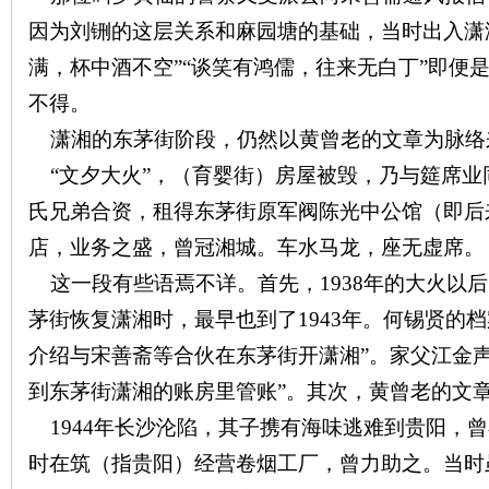
城
因为刘铏的这层关系和麻园塘的基础，当时出入潇
满，杯中酒不空”“谈笑有鸿儒，往来无白丁”即便
不得。
潇湘的东茅街阶段，仍然以黄曾老的文章为脉络
“文夕大火”，（育婴街）房屋被毁，乃与筵席业
氏兄弟合资，租得东茅街原军阀陈光中公馆（即后
长
店，业务之盛，曾冠湘城。车水马龙，座无虚席。
这一段有些语焉不详。首先，
1938
年的大火以后
茅街恢复潇湘时，最早也到了
1943
年。何锡贤的档
介绍与宋善斋等合伙在东茅街开潇湘”。家父江金声
到东茅街潇湘的账房里管账”。其次，黄曾老的文
1944
年长沙沦陷，其子携有海味逃难到贵阳，曾
沙
时在筑（指贵阳）经营卷烟工厂，曾力助之。当时