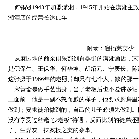
何锡贤
1943
年加盟潇湘，
1945
年开始在潇湘主
湘酒店的经营长达
11
年。
下
附录：遍插茱萸少
从麻园塘的商余俱乐部到育婴街的潇湘酒店，宋
是倪保生、王保华、何华坤、胡绍元、宁庚长、陈
这张摄于
1966
年的老照片却只有七个人，缺的那一
宋善斋是做手艺出身，当了老板后也不爱讲多话
分
工面前，他是一副不怒而威的样子，他要求厨房里
做到；要求徒弟做到的，自己的儿子必须先做到。
没有享受过丝毫“少老板”待遇，反而比别的徒弟
子、生煤灰、抹案板之类的杂事。