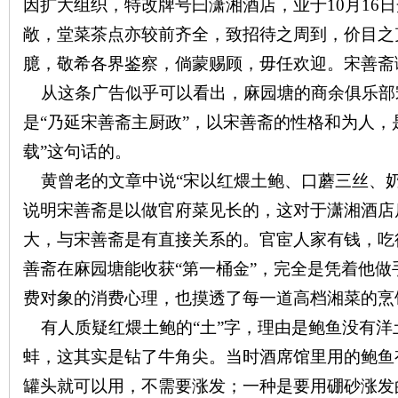
因扩大组织，特改牌号曰潇湘酒店，业于
10
月
16
日
敞，堂菜茶点亦较前齐全，致招待之周到，价目之
臆，敬希各界鉴察，倘蒙赐顾，毋任欢迎。宋善斋
从这条广告似乎可以看出，麻园塘的商余俱乐部
是“乃延宋善斋主厨政”，以宋善斋的性格和为人，
载”这句话的。
|
黄曾老的文章中说“宋以红煨土鲍、口蘑三丝、奶
说明宋善斋是以做官府菜见长的，这对于潇湘酒店
大，与宋善斋是有直接关系的。官宦人家有钱，吃
善斋在麻园塘能收获“第一桶金”，完全是凭着他
费对象的消费心理，也摸透了每一道高档湘菜的烹
有人质疑红煨土鲍的“土”字，理由是鲍鱼没有洋
长
蚌，这其实是钻了牛角尖。当时酒席馆里用的鲍鱼
罐头就可以用，不需要涨发；一种是要用硼砂涨发