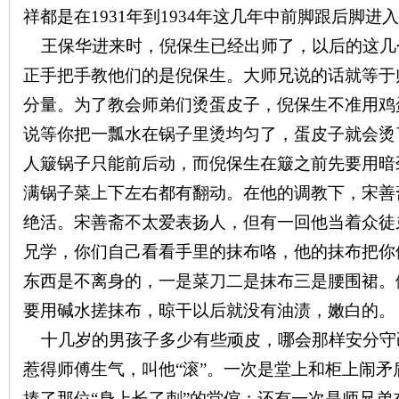
祥都是在
1931
年到
1934
年这几年中前脚跟后脚进入
王保华进来时，倪保生已经出师了，以后的这几
正手把手教他们的是倪保生。大师兄说的话就等于
分量。为了教会师弟们烫蛋皮子，倪保生不准用鸡
说等你把一瓢水在锅子里烫均匀了，蛋皮子就会烫
人簸锅子只能前后动，而倪保生在簸之前先要用暗
满锅子菜上下左右都有翻动。在他的调教下，宋善
绝活。宋善斋不太爱表扬人，但有一回他当着众徒
兄学，你们自己看看手里的抹布咯，他的抹布把你
东西是不离身的，一是菜刀二是抹布三是腰围裙。
要用碱水搓抹布，晾干以后就没有油渍，嫩白的。
十几岁的男孩子多少有些顽皮，哪会那样安分守
惹得师傅生气，叫他“滚”。一次是堂上和柜上闹
揍了那位“身上长了刺”的堂倌；还有一次是师兄