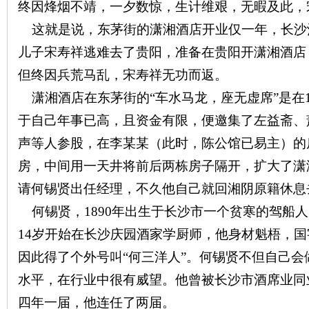
终因烽烟不靖，一夕数惊，生计维艰，无暇及此，
这就是说，东茅街的潇湘酒店开业仅一年，长沙
儿子宋寿祥逃难去了贵阳，准备在贵阳开潇湘酒店
但终因兵荒马乱，宋寿祥无功而返。
潇湘酒店在东茅街的“车水马龙，座无虚席”是在
网
于自己年事已高，且资金有限，便邀集了左益斋、
声等人参股，在李某某（此时，陈公馆已易主）的
房，中间用一天井将前后两栋房子隔开，扩大了潇
请何锡贤出任经理，不久他自己就回湘阴原籍休息
何锡贤，
1890
年出生于长沙市一个贫寒的驾船人
14
岁开始在长沙庆园酒家学厨师，他身材魁梧，国
旗
因此得了个外号叫“何三洋人”。何锡贤不但自己
水平，在行业中很有威望。他曾被长沙市酒席业同
四年一届，他连任了两届。