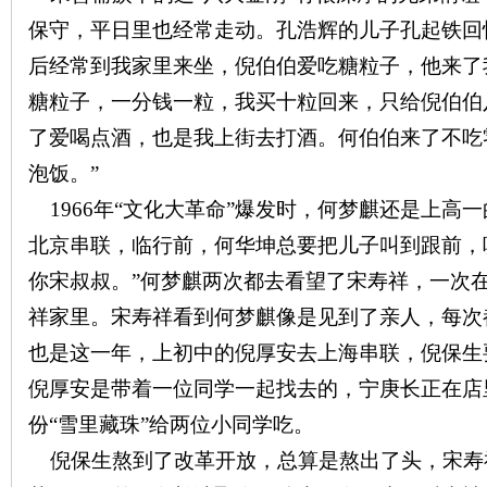
保守，平日里也经常走动。孔浩辉的儿子孔起铁回
后经常到我家里来坐，倪伯伯爱吃糖粒子，他来了
糖粒子，一分钱一粒，我买十粒回来，只给倪伯伯
了爱喝点酒，也是我上街去打酒。何伯伯来了不吃
泡饭。”
1966
年“文化大革命”爆发时，何梦麒还是上高
北京串联，临行前，何华坤总要把儿子叫到跟前，
你宋叔叔。”何梦麒两次都去看望了宋寿祥，一次
祥家里。宋寿祥看到何梦麒像是见到了亲人，每次
也是这一年，上初中的倪厚安去上海串联，倪保生
倪厚安是带着一位同学一起找去的，宁庚长正在店
份“雪里藏珠”给两位小同学吃。
倪保生熬到了改革开放，总算是熬出了头，宋寿