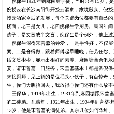
倪保生
1926
年到麻园塘学徒，当时只有
15
岁，是
倪授云在长沙南阳街开授云酒家，家境殷实。倪授
站
授云酒家今后的发展，每个关踺岗位都要有自己的
楼面，老三是女儿，老四倪保生学厨房。民国年间
孩子，是文盲或半文盲，倪保生是个例外，他上过
倪保生深得宋善斋的钟爱，一是手性好，不仅能
案。二是舍得做，跟着师傅起早睡晚，任劳任怨。
话文质彬彬，显示出很好的素养。麻园塘商余俱乐
宴，请宋善斋上门服务，宋善斋基本上都是派倪保
来接厨师，见上轿的是位毛头小伙子，有点惊奇，
生，你们大胆抬回去，我放得心你们还有什么放不
王保华，
1919
年出生，
1931
年到麻园塘跟宋善
的二徒弟。孔浩辉，
1921
年出生，
1934
年到育婴街
13
岁，他是宋善斋的满徒弟。其余几位如何华坤、