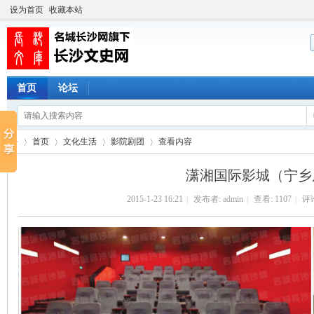
设为首页
收藏本站
首页
论坛
首页
文化生活
影院剧团
查看内容
潇湘国际影城（宁乡
2015-1-23 16:21
|
发布者:
admin
|
查看:
1107
|
评论
长
›
›
›
›