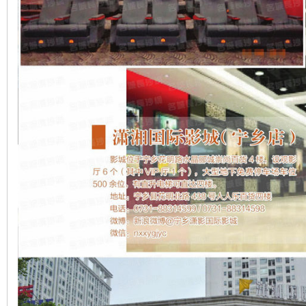
沙
文
库