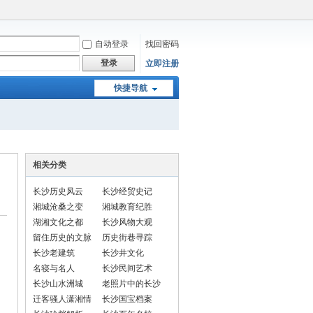
自动登录
找回密码
登录
立即注册
快捷导航
相关分类
长沙历史风云
长沙经贸史记
湘城沧桑之变
湘城教育纪胜
湖湘文化之都
长沙风物大观
留住历史的文脉
历史街巷寻踪
长沙老建筑
长沙井文化
名寝与名人
长沙民间艺术
长沙山水洲城
老照片中的长沙
迁客骚人潇湘情
长沙国宝档案