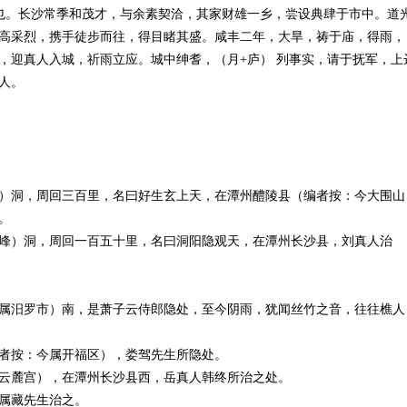
也。长沙常季和茂才，与余素契洽，其家财雄一乡，尝设典肆于市中。道
高采烈，携手徒步而往，得目睹其盛。咸丰二年，大旱，祷于庙，得雨，
，迎真人入城，祈雨立应。城中绅耆，
（月
+
庐
）
列事实，请于抚军，上
人。
）洞，周回三百里，名曰好生玄上天，在潭州醴陵县（编者按：今大围山
。
峰）洞，周回一百五十里，名曰洞阳隐观天，在潭州长沙县，刘真人治
属汨罗市）南，是萧子云侍郎隐处，至今阴雨，犹闻丝竹之音，往往樵人
者按：今属开福区），娄驾先生所隐处。
云麓宫），在潭州长沙县西，岳真人韩终所治之处。
属藏先生治之。