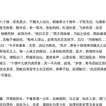
八十馀，容色甚少。于魏夫人仙坛，精修香火十馀年，孑然无侣。坛侧多
曾无怖畏。数年后，有一青鸟，形如鸠鸽，红顶长尾，飞来所居，自语
，独栖穷林，命我为伴。”他日又言：“西王母姓缑，乃姑之祖也，闻姑修
，宜勉于修励也。”每有人游山，必青鸟先言其姓字。又曰：“河南缑氏，
来曰：“今夕有暴客，无害，勿以为怖也。”其夕，果有十馀僧来毁魏夫人
寄他石之上。每一人推之则摇动，人多则屹然而震。是夕，群僧持火挺
不见。僧既出门，即摧坏仙坛。轰然有声，山震谷裂，谓已颠坠矣，而终
者云：“十僧中九僧为虎所食；其一不共推，故免。”岁馀，青鸟语姑迁居
尝会其语。郑畋自承旨学士左迁梧州，师事于姑。姑谓畋曰：“此后四海
一旦遂去。
廉，拜蜀旌阳令。于豫章遇一少年，自称慎郎。与之谈，知非人类。谓门
径归潭州，却化为人。先是，蜃精化为美少年，知潭州刺史贾玉有女端