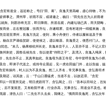
宏有道业，远近称之，号曰“田、蒋”。良逸天资高峻，虚心待物，不为
皆师事之。潭州旱，祈雨不应，或请邀之，杨曰：“田先生岂为人祈雨者
然就舆。到郡亦终无言，即日降雨。所居岳观，内建坛场已具，而天阴晦
发而坐，左右整冠履，扶而升坛，亦遂晴霁。尝有村老持一绢襦来施，良
凭尝迎至潭州，良逸方洗足，使到，乘小舟便行，侍者以履袜追及于衡
。杨自京尹谪临贺尉，使使候之，遗以银器。良逸受之，便悉付门人。使
勿忧也。”未几，杨果移杭州长史。良逸未尝干人，人至亦不送，不记人官
衡州刺史，因祭岳候先生，告以使君“侍郎之子”。及渭入，良逸入绳床，
降价，先生亦不止，其真率如此。良逸母为喜王寺尼，寺中皆呼良逸为小师
及住，即弟子代送之。或传寺众晨起，见一虎在田媪门外，走以告媪，媪
君含宏有操尚，时人以为不及良逸。然二人齐名，常兄事良逸。含弘善符术
及期还，诘其故，云：“于山口遇猛虎，当道不去，以故迟滞。”含宏
”即以一符置所见处，明日虎踣符下。含弘闻之，曰：“吾本以符却之，岂
之，后不复留意。又有欧阳平者，行业亦高，兄事含弘，而道业不及也。
既寤，潜告人曰：“二先生不久去矣，我继之。”俄而田良逸死，含弘次年