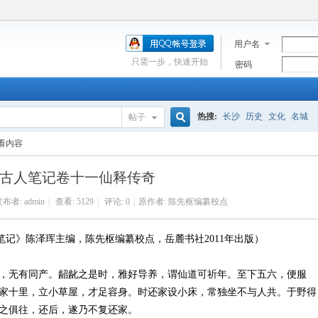
用户名
只需一步，快速开始
密码
热搜:
长沙
历史
文化
名城
帖子
搜
看内容
古人笔记卷十一仙释传奇
索
发布者:
admin
|
查看:
5129
|
评论: 0
|
原作者: 陈先枢编纂校点
笔记》陈泽珲主编，陈先枢编纂校点，岳麓书社2011年出版）
，无有同产。龆龀之是时，雅好导养，谓仙道可祈年。至下五六，便服
家十里，立小草屋，才足容身。时还家设小床，常独坐不与人共。于野得
之俱往，还后，遂乃不复还家。