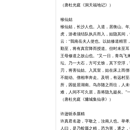
（唐杜光庭《洞天福地记》）
缑仙姑
缑仙姑，长沙人也。入道，居衡山。年
虎，游者须结队执兵而入，姑隐其间，
云：“我南岳夫人使也。以姑修道精苦
沙
勤至，将有真官降而授道。但时未至耳
王母修道之故山也。”又一日，青鸟飞
坛。乃一大石，方可丈馀，其下空浮，
刃，将害仙姑。入其室，姑在床上而僧
不能动。僧相率奔走。及明，有远村至
所，因徙居湖南。鸟亦随之而往，人未
难，人间不可久居，吾将隐九嶷矣。”
（唐杜光庭《墉城集仙录》）
文
许逊斩杀蜃精
许真君名逊，字敬之，汝南人也。举孝
人曰，是乃蛟蜃之精，恐为害，逐之，