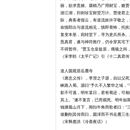
丽，欲求贵婿。蜃精乃广用财宝，赂贾
游江湖，归则珍宝财货万计。贾使君之
际，典客者报云，有道流姓许字敬之，
命慎郎出与道流相见，慎即畏怖，托疾
史
复变本形，宛转堂下，寻为吏兵所杀。
恳真君，遂与神符救疗，仍令穿其宅下
不得暂停。”贾玉仓皇徙居，俄顷之间
（宋李昉《太平广记》引《十二真君传
道人圆观居岳麓寺
《唐忠义传》，李澄之子源，自以父死
峡路入蜀。源曰“予久不入繁华之域，
网
影不可逃，明年某日，君有蜀还，可相
其上。”遂不复言，已而观死。明年如
钱塘孤山月下，闻扣牛角而歌者曰：“
坡删削其传而曰，圆泽而不书岳麓三生
（宋释惠洪《冷斋夜话》）