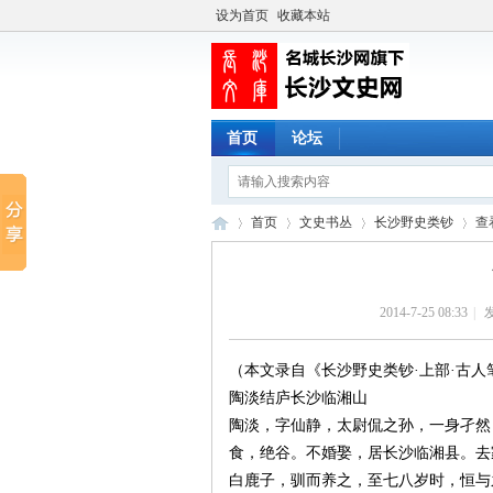
设为首页
收藏本站
首页
论坛
首页
文史书丛
长沙野史类钞
查
2014-7-25 08:33
|
长
›
›
›
›
（本文录自《长沙野史类钞·上部·古人
陶淡结庐长沙临湘山
陶淡，字仙静，太尉侃之孙，一身孑然
食，绝谷。不婚娶，居长沙临湘县。去
白鹿子，驯而养之，至七八岁时，恒与