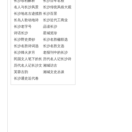
长沙珍档解析
长沙百年名校
名人与长沙风景
长沙传统风俗大观
长沙地名古迹揽胜
长沙百景
长岛人歌动地诗
长沙近代工商业
长沙老字号
品读长沙
诗话长沙
星城览珍
长沙野史类钞
长沙名胜楹联选
长沙名胜诗词选
长沙名胜文选
长沙烽火岁月
老报刊中的长沙
民国文人笔下的长
历代名人记长沙诗
沙
词选
历代名人记长沙文
湘城访古
选
芙蓉古韵
湘城文史丛谈
长沙通史近代卷