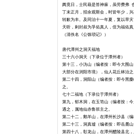
阗竟日，士民藉是答神庥，虽劳费弗 
丁未正月，招余观斯会，时皆年少，兴
转歉为丰。及同治十一年夏，复以旱灾
天听，剌封叔为孚佑真人，侄为福佑真
（清佚名《公馀琐记》）
唐代潭州之洞天福地
三十六小洞天（下录位于潭州者）
|
第十三，小沩山（编者按：即今大围山
大部分在浏阳市境），仙人花丘林治之
第二十四，洞阳山（编者按：即今黑麋
之。
七十二福地（下录位于潭州者）
第九，郁木洞，在玉笥山（编者按：今
遇之，属地仙赤鲁班主之。
第二十二，鹅羊山，在潭州长沙县（编
长
第二十三，洞真墟（编者按：即岳麓山
第四十八，彰龙山，在潭州醴陵县北，