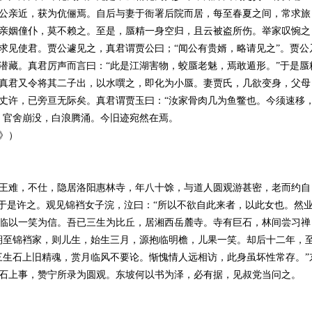
公亲近，获为伉俪焉。自后与妻于衙署后院而居，每至春夏之间，常求旅
亲姻僮仆，莫不赖之。至是，蜃精一身空归，且云被盗所伤。举家叹惋之
求见使君。贾公遽见之，真君谓贾公曰；“闻公有贵婿，略请见之”。贾公
潜藏。真君厉声而言曰：“此是江湖害物，蛟蜃老魅，焉敢遁形。”于是蜃
真君又令将其二子出，以水噀之，即化为小蜃。妻贾氏，几欲变身，父母
丈许，已旁亘无际矣。真君谓贾玉曰：“汝家骨肉几为鱼鳖也。今须速移
，官舍崩没，白浪腾涌。今旧迹宛然在焉。
》）
王难，不仕，隐居洛阳惠林寺，年八十馀，与道人圆观游甚密，老而约自
”于是许之。观见锦裆女子浣，泣曰：“所以不欲自此来者，以此女也。然
临以一笑为信。吾已三生为比丘，居湘西岳麓寺。寺有巨石，林间尝习禅
期至锦裆家，则儿生，始生三月，源抱临明檐，儿果一笑。却后十二年，
三生石上旧精魂，赏月临风不要论。惭愧情人远相访，此身虽坏性常存。”
石上事，赞宁所录为圆观。东坡何以书为泽，必有据，见叔党当问之。