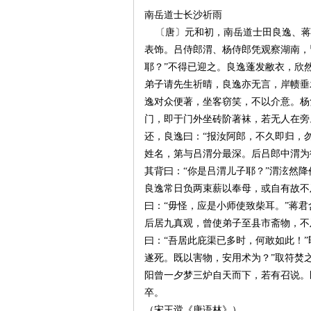
南岳道士长沙祈雨
〔唐〕元和初，南岳道士田良逸、蒋含
~
表饰。吕侍郎渭、杨侍郎凭观察湖南，
耶？”不得已迎之。良逸蓬发敝衣，欣
弟子请先生祈晴，良逸亦无言，岸帻垂
逸对众便著，坐客窃笑，不以介意。杨
门，即于门外坐砖阶著袜，若无人在旁
还，良逸曰：“报汝阿郎，不久即归，
姓名，第与吕渭分最深。后吕郎中渭为
其背曰：“你是吕渭儿子耶？”渭泫然
名
良逸常日负两束薪以奉母，或自有故不
曰：“毋怪，应是小师使致柴耳。”蒋
后居九真观，曾使弟子至县市斋物，不
曰：“吾居此庇渠已多时，何敢如此！
遂死。既以害物，安用术为？”取符焚
阳曾一夕梦三炉自天而下，若有召说。
卒。
（宋王谠《唐语林》）