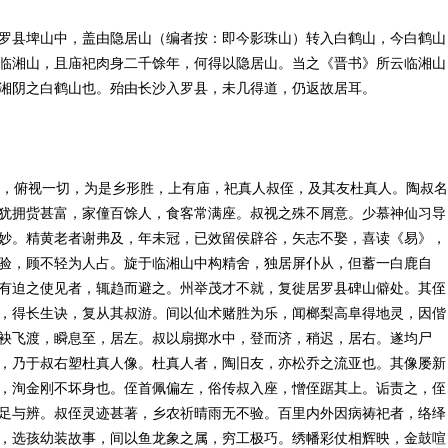
罗县埤山中，盖由隐居山（编者按：即今影珠山）转入白鹤山，今白鹤山
临湘山，且庙祀肉身二千馀年，何得以隐居山。当之《晋书》所云临湘山
湘阴之白鹤山也。殆由长沙入罗县，未几得道，仍返故居耳。
，俯视一切，为是乡形胜，上有庙，祀真人叔侄，及其友杜真人。陶叔名
犹拥赀甚富，家僮百馀人，食客常满座。叔视之殊不屑意。少慕神仙习导
妙。精黄老者谢弗及，年未冠，已效留侯辟谷，矢志不娶，喜读《易》，
验，顾不轻为人占。旋于临湘山中构精舍，独居屏仆从，但蓄一白鹿自
有迫之使见者，辄趋而避之。州举茂才不就，复徙居罗县碑山僻处。其侄
，得长生诀，复从其叔游。间以仙术赌胜为乐，闻榔梨高阜得地灵，因偕
袂飞渡，瞬息至，居左。叔以扇掷水中，登而济，稍迟，居右。遂均尸
，乃于叔右塑杜真人像。杜真人者，陶旧友，亦松乔之流亚也。其像屡新
，洵金刚不坏身也。侄首佩偏左，俗传叔入座，憎侄踞其上。诟责之，侄
足与辨。叔侄灵迹甚著，乡农祈晴雨无不验。百里内外因病祷祀者，络绎
，选孩幼装故事，间以鱼龙象之属，穷工极巧。绣幡彩仗相辉映，金鼓喧