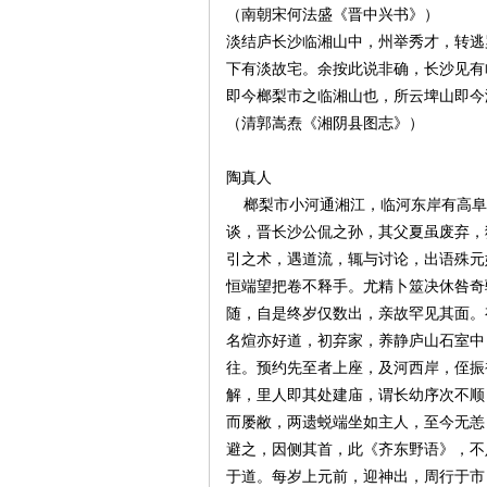
（南朝宋何法盛《晋中兴书》）
淡结庐长沙临湘山中，州举秀才，转逃
沙
下有淡故宅。余按此说非确，长沙见有
即今榔梨市之临湘山也，所云埤山即今
（清郭嵩焘《湘阴县图志》）
陶真人
榔梨市小河通湘江，临河东岸有高阜
谈，晋长沙公侃之孙，其父夏虽废弃，
引之术，遇道流，辄与讨论，出语殊元
文
恒端望把卷不释手。尤精卜筮决休咎奇
随，自是终岁仅数出，亲故罕见其面。
名煊亦好道，初弃家，养静庐山石室中
往。预约先至者上座，及河西岸，侄振
解，里人即其处建庙，谓长幼序次不顺
而屡敝，两遗蜕端坐如主人，至今无恙
避之，因侧其首，此《齐东野语》，不
于道。每岁上元前，迎神出，周行于市
库