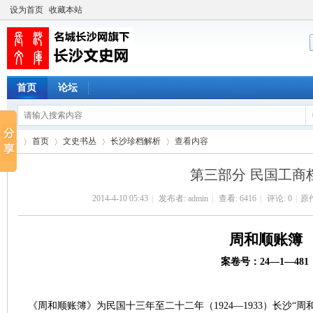
设为首页
收藏本站
首页
论坛
首页
文史书丛
长沙珍档解析
查看内容
第三部分 民国工商
2014-4-10 05:43
|
发布者:
admin
|
查看:
6416
|
评论: 0
|
原
长
›
›
›
›
周和顺账簿
案卷号：24—1—481
《周和顺账簿》为民国十三年至二十二年（1924—1933）长沙“周