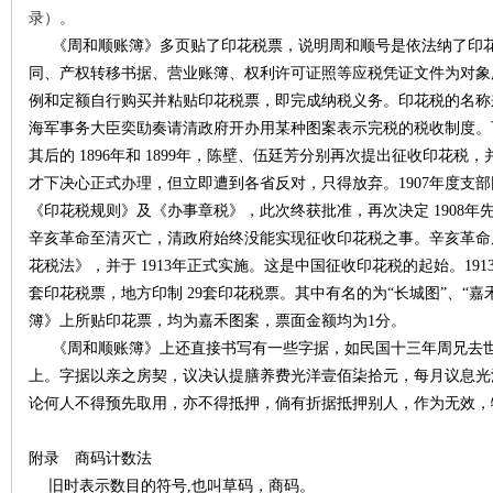
录）。
《周和顺账簿》多页贴了印花税票，说明周和顺号是依法纳了印
同、产权转移书据、营业账簿、权利许可证照等应税凭证文件为对象
例和定额自行购买并粘贴印花税票，即完成纳税义务。印花税的名称
海军事务大臣奕劻奏请清政府开办用某种图案表示完税的税收制度。
其后的
1896
年和
1899
年，陈壁、伍廷芳分别再次提出征收印花税，
才下决心正式办理，但立即遭到各省反对，只得放弃。
1907
年度支部
《印花税规则》及《办事章税》，此次终获批准，再次决定
1908
年
|
辛亥革命至清灭亡，清政府始终没能实现征收印花税之事。辛亥革命
花税法》，并于
1913
年正式实施。这是中国征收印花税的起始。
191
套印花税票，地方印制
29
套印花税票。其中有名的为“长城图”、“嘉
簿》上所贴印花票，均为
嘉禾图案，票面金额均为
1
分。
《周和顺账簿》上还直接书写有一些字据，如民国十三年周兄去
上。字据以亲之房契，议决认提膳养费光洋壹佰柒拾元，每月议息光
论何人不得预先取用，亦不得抵押，倘有折据抵押别人，作为无效，
长
附录 商码计数法
旧时表示数目的符号
,
也叫草码，商码。