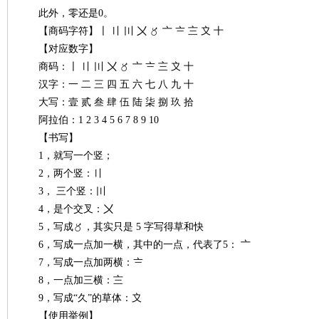
此外，零还是
0
。
【商码字符】〡 〢 〣 〤 〥 〦 〧 〨 〩 十
【对应数字】
商码：〡 〢 〣 〤 〥 〦 〧 〨 〩 十
汉字：一 二 三 四 五 六 七 八 九 十
大写：壹 贰 叁 肆 伍 陆 柒 捌 玖 拾
沙
阿拉伯：
1 2 3 4 5 6 7 8 9 10
【书写】
1
，就写一个竖；
2
，两个竖：〢
3
， 三个竖：〣
4
，是个交叉：〤
5
，写成〥，其实只是
5
字写得草和快
6
，写成一点加一横，其中的一点，代表了
5
： 〦
文
7
，写成一点加两横：〧
8
，一点加三横：〨
9
，写成“久”的草体：〩
【使用举例】