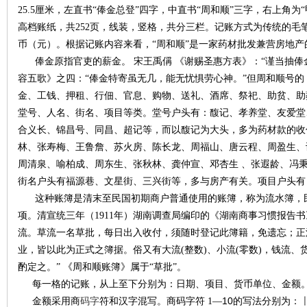
25.5厘米，左直书“俸金总登”四字，中直书“周和顺”三字，右上角为
高档账纸，共252页，线装，竖格，共分三栏。记账方式为传统的毛
沙
币（元）。根据记账内容来看，“周和顺”是一家药材批发兼营房地产
俸金原指
官吏的薪金。 宋王禹偁 《谢赐圣惠方表》：“谨当抽俸
容五歌》之四：“俸金特寄虽无几，能无忧惧劳心神。”但周和顺号
金、工钱、押租、行佃、官息、购物、送礼、酒席、祭祀、助贫、助
堂号、人名、街名、项目等类。堂号户头有：馥记、孝养堂、友爱堂
合义长、锦昌号、同昌、超记等，而以馥记为大头，多为药材款的收
林、张寿梅、王鲁詹、苏火房、陈长龙、周福山、唐云程、周盈生、
周清泉、喻柏成、周东生、张秋林、龚仲宣、邓杏生 、张遐龄、冯
文
街名户头有福源巷、文星街、三兴街等，多与房产有关。项目户头有
这种
账簿是清末至民国初期商户普通使用的账簿，称为流水簿，民
项。清宣统三年（1911年）湖南调查局编印的《湖南商事习惯报告
流。草流一名草批，每日出入收付，须随时登记此簿籍，免遗忘；正
业，皆以此为正式之簿据。俗又有大流(整数)、小流(零数)，钱流
酌定之。” 《周和顺账簿》属于“草批”。
每一格的记账，从上至下分别为：日期、项目、货币单位、金额
码字
符
10
〡
金额采用商
和汉字混写。商码字符
1
—
的写法分别为：
库