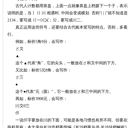
古代人计数都用算盘，上面一点就像算盘上档拨下一个子，表示
说明的是，当〡 〢 〣 相遇时
,
中间会变成横划
.
否则“
| | |
”就不知道
2134
，要写成 〢一〣〤；
32
，要写成〣二。
真正运用这些符号，还要结合古代账本竖写的特点。否则，多看
史
行。
例如，标价
5
角
9
分，会写作：
〥〩
▲
这个▲代表“角”，它的尖头，一般放在〥和〩中间的下方。
又比如：标价
5
元
8
角，会写作：
〥〨
●
网
这个●代表“元（圆）”，它一般放在〥和〨中间的下方。
再如，标价
3908
元，会写作：
〣〩
0
〨
仟
一说仟字要放在〣的下面，可能是各地习惯也有所不同。但要在第
版权所有：本文录自长沙市档案馆编《长沙档案丛书·长沙珍档解析》陈