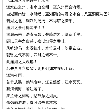
《潇湘八景图诗序》米芾
潇水出道州，湘水出全州，至永州而合流焉。
自湖而南皆二水所经，至湘阴始与沅之水会，又至洞庭与巴
若湖之北，则汉沔汤汤，不得谓之潇湘。
史
潇湘之景可得闻乎？？
洞庭南来，浩淼沉碧，叠嶂层岩，绵衍千里。
际以天宇之虚碧，襍以烟霞之吞吐。
风帆沙鸟，出没往来。水竹云林，映带左右。
朝昏之气不同，四时之候不一。
此潇湘之大观也！
若夫八景之极致，则具列如左并纪于诗。
网
潇湘夜雨：
苦竹从翳，鹧鸪哀鸣。江云黯黯，江水冥冥。
翻河倒海，若注若倾。
舞泣珠之阔客，悲鼓瑟之湘灵。
孤馆雨涟涟，虚卧课书素枕寒；