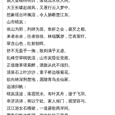
烧入金蟾待明日，落花流水在人间。
大王长啸起雄风，又逐行云入梦中。
~
想象瑶台环佩湿，令人肠断楚江东。
山市晴岚：
依山为郭，列肆为居。鱼虾之会，菱芡之都。
来者余余，往者徐徐。林端飘渺，峦表萦纡。
翠含山色，红射朝晖。
舒不无盈乎一掬，散则满乎太虚。
乱峰空翠晴犹湿，山市岚昏近觉摇。
名
正值微寒堪索醉，酒旗从此不须扫。
清泉石上叶沙沙，童子桥边嗅菊花。
欲向林深荆楚地，愿随青鸟去仙家。
远浦归帆：
晴岚漾波，落霞照水。有叶其舟，捷于飞羽。
幸济洪涛，将以宁处。家人候门，观望容与。
汉江游女石榴裙，一道菱歌两岸间。