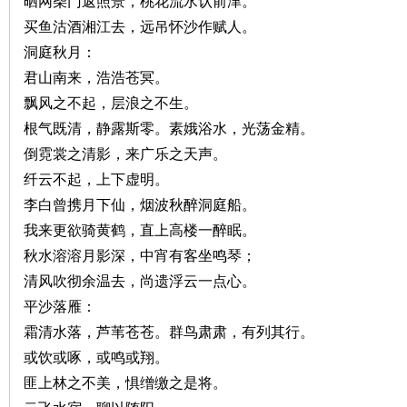
晒网柴门返照景，桃花流水认前津。
买鱼沽酒湘江去，远吊怀沙作赋人。
洞庭秋月：
君山南来，浩浩苍冥。
飘风之不起，层浪之不生。
根气既清，静露斯零。素娥浴水，光荡金精。
网
倒霓裳之清影，来广乐之天声。
纤云不起，上下虚明。
李白曾携月下仙，烟波秋醉洞庭船。
我来更欲骑黄鹤，直上高楼一醉眠。
秋水溶溶月影深，中宵有客坐鸣琴；
清风吹彻余温去，尚遗浮云一点心。
平沙落雁：
旗
霜清水落，芦苇苍苍。群鸟肃肃，有列其行。
或饮或啄，或鸣或翔。
匪上林之不美，惧缯缴之是将。