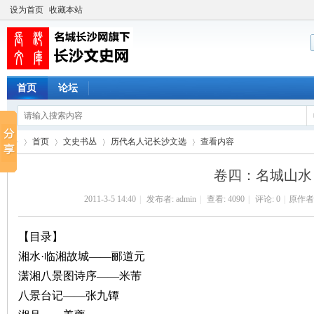
设为首页
收藏本站
首页
论坛
首页
文史书丛
历代名人记长沙文选
查看内容
卷四：名城山水
2011-3-5 14:40
|
发布者:
admin
|
查看:
4090
|
评论: 0
|
原作者
长
›
›
›
›
【目录】
湘水·临湘故城——郦道元
潇湘八景图诗序——米芾
八景台记——张九镡