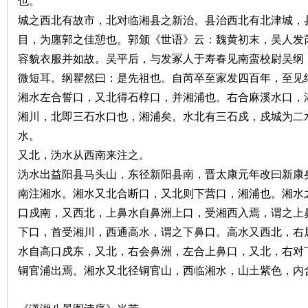
也。
城之西北有故市，北对临湘县之新治。县治西北有北津城，
目，为廛郭之佳憩也。郭颁《世语》云：魏黄初末，吴人发
容貌衣服并如故。吴平后，与发冢人于寿春见南蛮校尉吴纲
微短耳。纲瞿然曰：是先祖也。自芮卒至家发四百年，至见
湘水左合誓口，又北得石椁口，并湘浦也。右合麻溪水口，
沙
湘川，北即三石水口也，湘浦矣。水北有三石戍，戍城为二
水。
又北，沩水从西南来注之。
沩水出益阳县马头山，东径新阳县南，晋太康元年改曰新康
南注湘水。湘水又北合断口，又北则下营口，湘浦也。湘水
口戍南，又西北，上鼻水自鼻洲上口，受湘西入焉，谓之上
下口，首受湘川，西通高水，谓之下鼻口。高水又西北，右
文
水自高口戍东，又北，右会鼻洲，左合上鼻口，又北，右对
铜官浦出焉。湘水又北径铜官山，西临湘水，山土紫色，内