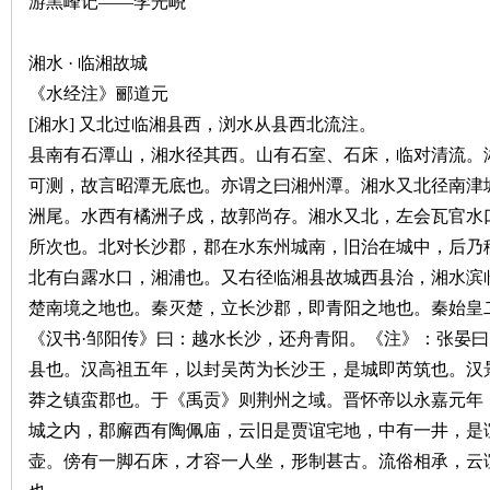
游黑峰记——李光峣
湘水 · 临湘故城
《水经注》郦道元
[湘水] 又北过临湘县西，浏水从县西北流注。
县南有石潭山，湘水径其西。山有石室、石床，临对清流。
可测，故言昭潭无底也。亦谓之曰湘州潭。湘水又北径南津
|
洲尾。水西有橘洲子戍，故郭尚存。湘水又北，左会瓦官水
所次也。北对长沙郡，郡在水东州城南，旧治在城中，后乃
北有白露水口，湘浦也。又右径临湘县故城西县治，湘水滨
楚南境之地也。秦灭楚，立长沙郡，即青阳之地也。秦始皇
《汉书·邹阳传》曰：越水长沙，还舟青阳。《注》：张晏
县也。汉高祖五年，以封吴芮为长沙王，是城即芮筑也。汉
莽之镇蛮郡也。于《禹贡》则荆州之域。晋怀帝以永嘉元年
长
城之内，郡廨西有陶佩庙，云旧是贾谊宅地，中有一井，是
壶。傍有一脚石床，才容一人坐，形制甚古。流俗相承，云