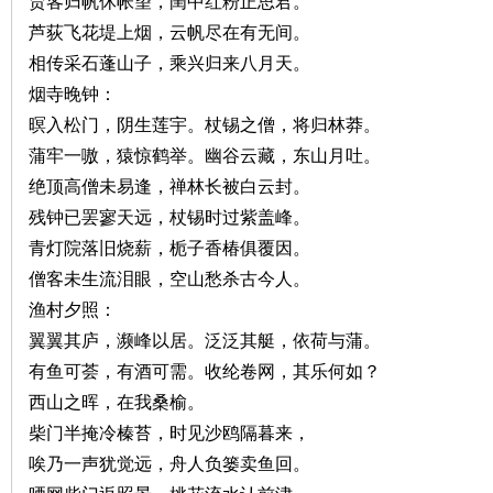
城
贾客归帆休帐望，闺中红粉正思君。
芦荻飞花堤上烟，云帆尽在有无间。
相传采石蓬山子，乘兴归来八月天。
烟寺晚钟：
暝入松门，阴生莲宇。杖锡之僧，将归林莽。
蒲牢一嗷，猿惊鹤举。幽谷云藏，东山月吐。
绝顶高僧未易逢，禅林长被白云封。
残钟已罢寥天远，杖锡时过紫盖峰。
长
青灯院落旧烧薪，栀子香椿俱覆因。
僧客未生流泪眼，空山愁杀古今人。
渔村夕照：
翼翼其庐，濒峰以居。泛泛其艇，依荷与蒲。
有鱼可荟，有酒可需。收纶卷网，其乐何如？
西山之晖，在我桑榆。
柴门半掩冷榛苔，时见沙鸥隔暮来，
沙
唉乃一声犹觉远，舟人负篓卖鱼回。