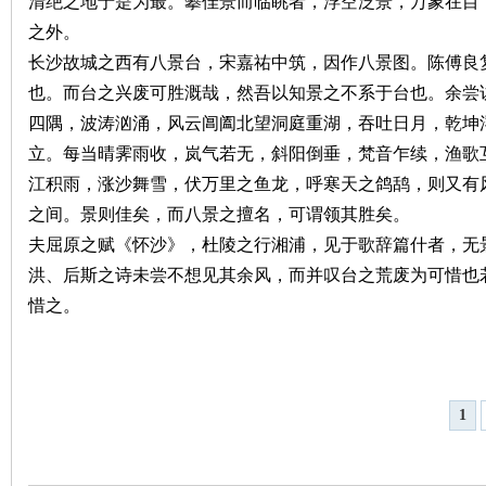
清绝之地于是为最。攀佳景而临眺者，浮空泛景，万象在目
之外。
站
长沙故城之西有八景台，宋嘉祐中筑，因作八景图。陈傅良
也。而台之兴废可胜溉哉，然吾以知景之不系于台也。余尝
四隅，波涛汹涌，风云阊阖北望洞庭重湖，吞吐日月，乾坤
立。每当晴霁雨收，岚气若无，斜阳倒垂，梵音乍续，渔歌
江积雨，涨沙舞雪，伏万里之鱼龙，呼寒天之鸽鸹，则又有
之间。景则佳矣，而八景之擅名，可谓领其胜矣。
夫屈原之赋《怀沙》，杜陵之行湘浦，见于歌辞篇什者，无
洪、后斯之诗未尝不想见其余风，而并叹台之荒废为可惜也
惜之。
1