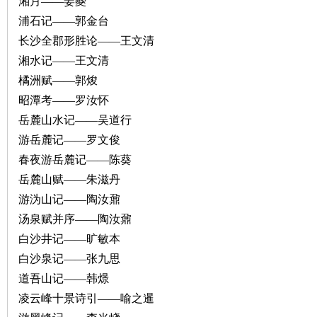
湘月——姜夔
浦石记——郭金台
沙
长沙全郡形胜论——王文清
湘水记——王文清
橘洲赋——郭焌
昭潭考——罗汝怀
岳麓山水记——吴道行
游岳麓记——罗文俊
春夜游岳麓记——陈葵
文
岳麓山赋——朱滋丹
游沩山记——陶汝鼐
汤泉赋并序——陶汝鼐
白沙井记——旷敏本
白沙泉记——张九思
道吾山记——韩燝
凌云峰十景诗引——喻之暹
库