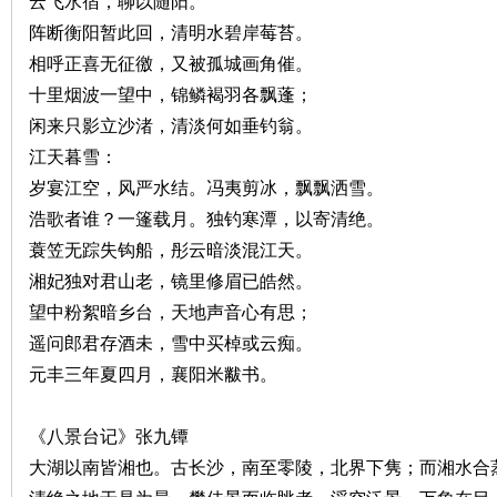
云飞水宿，聊以随阳。
阵断衡阳暂此回，清明水碧岸莓苔。
相呼正喜无征徼，又被孤城画角催。
十里烟波一望中，锦鳞褐羽各飘蓬；
下
闲来只影立沙渚，清淡何如垂钓翁。
江天暮雪：
岁宴江空，风严水结。冯夷剪冰，飘飘洒雪。
浩歌者谁？一篷载月。独钓寒潭，以寄清绝。
蓑笠无踪失钩船，彤云暗淡混江天。
湘妃独对君山老，镜里修眉已皓然。
望中粉絮暗乡台，天地声音心有思；
分
遥问郎君存酒未，雪中买棹或云痴。
元丰三年夏四月，襄阳米黻书。
《八景台记》张九镡
大湖以南皆湘也。古长沙，南至零陵，北界下隽；而湘水合