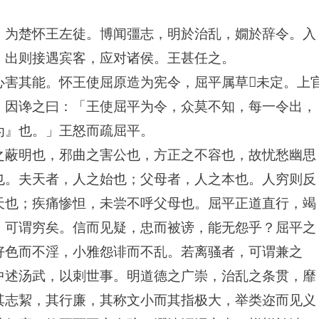
。为楚怀王左徒。博闻彊志，明於治乱，嫺於辞令。入
；出则接遇宾客，应对诸侯。王甚任之。
心害其能。怀王使屈原造为宪令，屈平属草未定。上
，因谗之曰：「王使屈平为令，众莫不知，每一令出，
为』也。」王怒而疏屈平。
之蔽明也，邪曲之害公也，方正之不容也，故忧愁幽思
也。夫天者，人之始也；父母者，人之本也。人穷则反
天也；疾痛惨怛，未尝不呼父母也。屈平正道直行，竭
，可谓穷矣。信而见疑，忠而被谤，能无怨乎？屈平之
好色而不淫，小雅怨诽而不乱。若离骚者，可谓兼之
中述汤武，以刺世事。明道德之广崇，治乱之条贯，靡
其志絜，其行廉，其称文小而其指极大，举类迩而见义