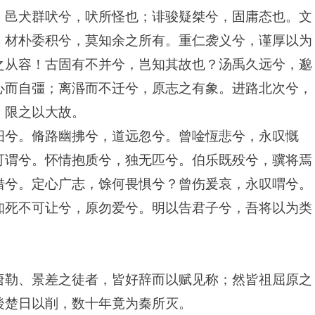
。邑犬群吠兮，吠所怪也；诽骏疑桀兮，固庸态也。文
；材朴委积兮，莫知余之所有。重仁袭义兮，谨厚以为
之从容！古固有不并兮，岂知其故也？汤禹久远兮，邈
心而自彊；离湣而不迁兮，原志之有象。进路北次兮，
，限之以大故。
汨兮。脩路幽拂兮，道远忽兮。曾唫恆悲兮，永叹慨
可谓兮。怀情抱质兮，独无匹兮。伯乐既殁兮，骥将焉
错兮。定心广志，馀何畏惧兮？曾伤爰哀，永叹喟兮。
知死不可让兮，原勿爱兮。明以告君子兮，吾将以为类
唐勒、景差之徒者，皆好辞而以赋见称；然皆祖屈原之
後楚日以削，数十年竟为秦所灭。