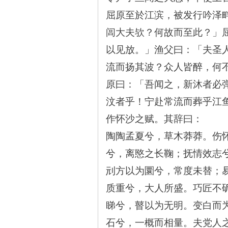
屈原至於江滨，被发行吟泽
~
闾大夫欤？何故而至此？」
以见放。」渔父曰：「夫圣
流而扬其波？众人皆醉，何
原曰：「吾闻之，新沐者必
汶者乎！宁赴常流而葬乎江
作怀沙之赋。其辞曰：
名
陶陶孟夏兮，草木莽莽。伤
兮，离愍之长鞠；抚情效志
刓方以为圜兮，常度未替；
质重兮，大人所盛。巧匠不
睇兮，瞽以为无明。变白而
石兮，一概而相量。夫党人