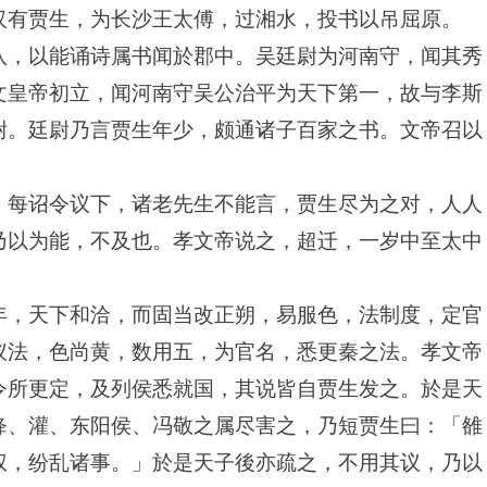
汉有贾生，为长沙王太傅，过湘水，投书以吊屈原。
八，以能诵诗属书闻於郡中。吴廷尉为河南守，闻其秀
文皇帝初立，闻河南守吴公治平为天下第一，故与李斯
尉。廷尉乃言贾生年少，颇通诸子百家之书。文帝召以
。每诏令议下，诸老先生不能言，贾生尽为之对，人人
乃以为能，不及也。孝文帝说之，超迁，一岁中至太中
年，天下和洽，而固当改正朔，易服色，法制度，定官
仪法，色尚黄，数用五，为官名，悉更秦之法。孝文帝
令所更定，及列侯悉就国，其说皆自贾生发之。於是天
绛、灌、东阳侯、冯敬之属尽害之，乃短贾生曰：「雒
权，纷乱诸事。」於是天子後亦疏之，不用其议，乃以