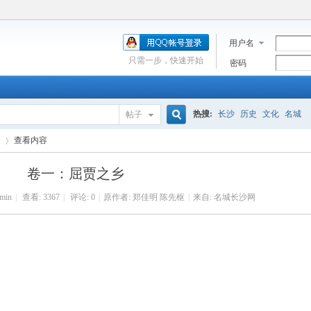
用户名
只需一步，快速开始
密码
热搜:
长沙
历史
文化
名城
帖子
搜
查看内容
卷一：屈贾之乡
索
min
|
查看:
3367
|
评论: 0
|
原作者: 郑佳明 陈先枢
|
来自: 名城长沙网
›