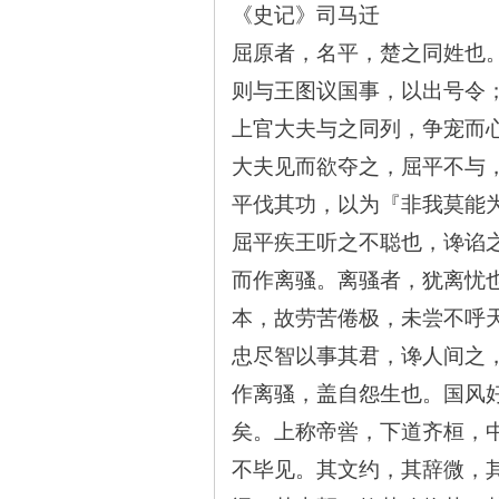
《史记》司马迁
屈原者，名平，楚之同姓也
则与王图议国事，以出号令
上官大夫与之同列，争宠而
大夫见而欲夺之，屈平不与
平伐其功，以为『非我莫能
|
屈平疾王听之不聪也，谗谄
而作离骚。离骚者，犹离忧
本，故劳苦倦极，未尝不呼
忠尽智以事其君，谗人间之
作离骚，盖自怨生也。国风
矣。上称帝喾，下道齐桓，
长
不毕见。其文约，其辞微，