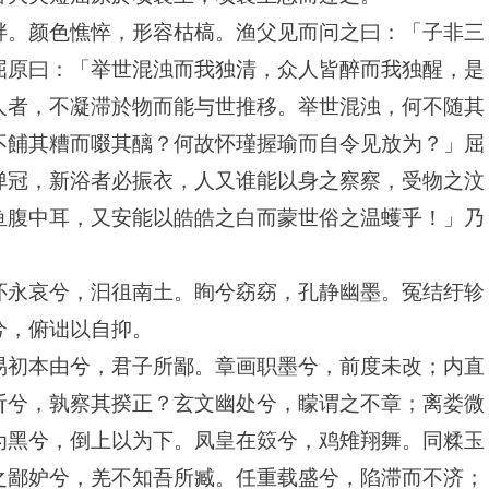
畔。颜色憔悴，形容枯槁。渔父见而问之曰：「子非三
屈原曰：「举世混浊而我独清，众人皆醉而我独醒，是
人者，不凝滞於物而能与世推移。举世混浊，何不随其
不餔其糟而啜其醨？何故怀瑾握瑜而自令见放为？」屈
弹冠，新浴者必振衣，人又谁能以身之察察，受物之汶
鱼腹中耳，又安能以皓皓之白而蒙世俗之温蠖乎！」乃
怀永哀兮，汩徂南土。眴兮窈窈，孔静幽墨。冤结纡轸
兮，俯诎以自抑。
易初本由兮，君子所鄙。章画职墨兮，前度未改；内直
斫兮，孰察其揆正？玄文幽处兮，矇谓之不章；离娄微
为黑兮，倒上以为下。凤皇在笯兮，鸡雉翔舞。同糅玉
之鄙妒兮，羌不知吾所臧。任重载盛兮，陷滞而不济；