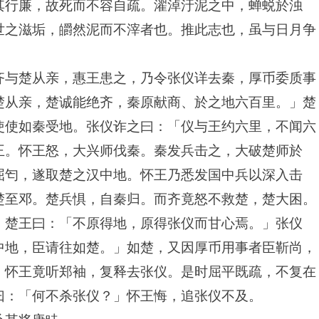
其行廉，故死而不容自疏。濯淖汙泥之中，蝉蜕於浊
世之滋垢，皭然泥而不滓者也。推此志也，虽与日月争
齐与楚从亲，惠王患之，乃令张仪详去秦，厚币委质事
楚从亲，楚诚能绝齐，秦原献商、於之地六百里。」楚
使使如秦受地。张仪诈之曰：「仪与王约六里，不闻六
王。怀王怒，大兴师伐秦。秦发兵击之，大破楚师於
屈匄，遂取楚之汉中地。怀王乃悉发国中兵以深入击
楚至邓。楚兵惧，自秦归。而齐竟怒不救楚，楚大困。
。楚王曰：「不原得地，原得张仪而甘心焉。」张仪
中地，臣请往如楚。」如楚，又因厚币用事者臣靳尚，
。怀王竟听郑袖，复释去张仪。是时屈平既疏，不复在
曰：「何不杀张仪？」怀王悔，追张仪不及。