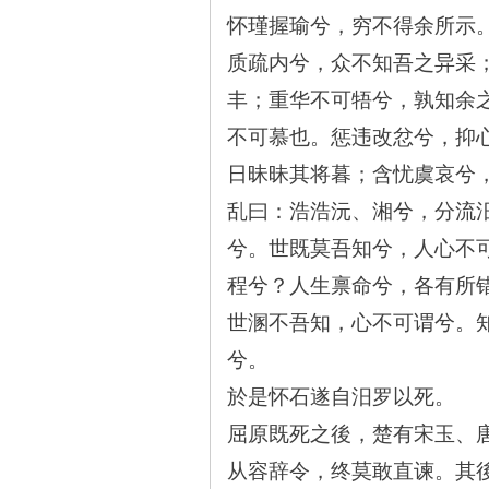
城
怀瑾握瑜兮，穷不得余所示
质疏内兮，众不知吾之异采
丰；重华不可牾兮，孰知余
不可慕也。惩违改忿兮，抑
日昧昧其将暮；含忧虞哀兮
乱曰：浩浩沅、湘兮，分流
长
兮。世既莫吾知兮，人心不
程兮？人生禀命兮，各有所
世溷不吾知，心不可谓兮。
兮。
於是怀石遂自汨罗以死。
屈原既死之後，楚有宋玉、
沙
从容辞令，终莫敢直谏。其