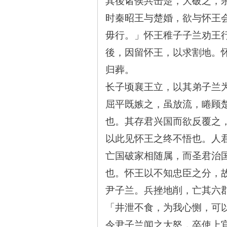
其後诸侯共击楚，大破之，
时秦昭王与楚婚，欲与怀王
毋行。」怀王稚子子兰劝王
史
後，因留怀王，以求割地。
归葬。
长子顷襄王立，以其弟子兰
屈平既嫉之，虽放流，睠顾
也。其存君兴国而欲反覆之
以此见怀王之终不悟也。人
网
亡国破家相随属，而圣君治
也。怀王以不知忠臣之分，
尹子兰。兵挫地削，亡其六
「井泄不食，为我心恻，可
令尹子兰闻之大怒，卒使上