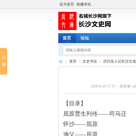
设为首页
收藏本站
首页
论坛
首页
文史书丛
历代名人记长沙文选
2020-9-26 17:13
|
发布者:
ad
长
›
›
›
【目录】
屈原贾生列传——司马迁
怀沙——屈原
渔父——屈原