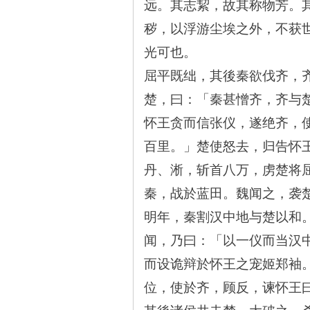
远。其志絜，故其称物芳。
秽，以浮游尘埃之外，不获
光可也。
屈平既绌，其後秦欲伐齐，
楚，曰：「秦甚憎齐，齐与
沙
怀王贪而信张仪，遂绝齐，
百里。」楚使怒去，归告怀
丹、淅，斩首八万，虏楚将
秦，战於蓝田。魏闻之，袭
明年，秦割汉中地与楚以和
文
闻，乃曰：「以一仪而当汉
而设诡辩於怀王之宠姬郑袖
位，使於齐，顾反，谏怀王