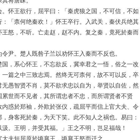
杀其将唐眛。
会。怀王欲行，屈平曰：「秦虎狼之国，不可信，不如
行：「柰何绝秦欢！」怀王卒行。入武关，秦伏兵绝其
怀王怒，不听。亡走赵，赵不内。复之秦，竟死於秦而
为令尹。楚人既咎子兰以劝怀王入秦而不反也。
楚国，系心怀王，不忘欲反，冀幸君之一悟，俗之一改
，一篇之中三致志焉。然终无可柰何，故不可以反，卒
君无愚智贤不肖，莫不欲求忠以自为，举贤以自佐，然
国累世而不见者，其所谓忠者不忠，而所谓贤者不贤
故内惑於郑袖，外欺於张仪，疏屈平而信上官大夫、令
郡，身客死於秦，为天下笑。此不知人之祸也。易曰：
以汲。王明，并受其福。」王之不明，岂足福哉！
官大夫短屈原於顷襄王，顷襄王怒而迁之。