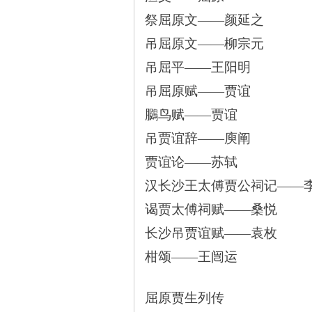
祭屈原文——颜延之
沙
吊屈原文——柳宗元
吊屈平——王阳明
吊屈原赋——贾谊
鵩鸟赋——贾谊
吊贾谊辞——庾阐
贾谊论——苏轼
文
汉长沙王太傅贾公祠记——
谒贾太傅祠赋——桑悦
长沙吊贾谊赋——袁枚
柑颂——王闿运
屈原贾生列传
库