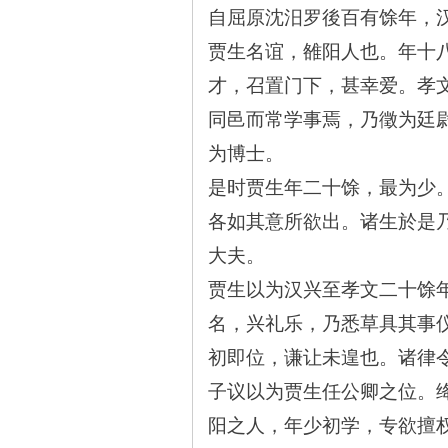
自屈原沈汨罗後百有馀年，
贾生名谊，雒阳人也。年十
才，召置门下，甚幸爱。孝
同邑而常学事焉，乃徵为廷
为博士。
网
是时贾生年二十馀，最为少
各如其意所欲出。诸生於是
大夫。
贾生以为汉兴至孝文二十馀
名，兴礼乐，乃悉草具其事
旗
初即位，谦让未遑也。诸律
子议以为贾生任公卿之位。
阳之人，年少初学，专欲擅