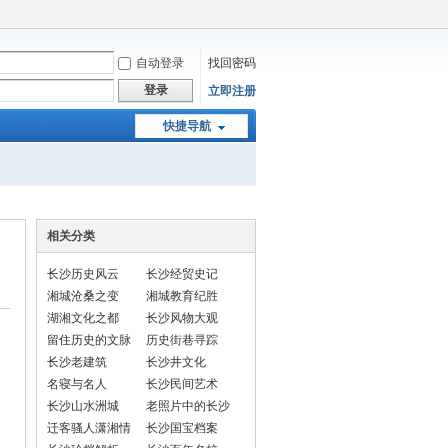
自动登录
找回密码
登录
立即注册
快捷导航
相关分类
长沙历史风云
长沙经贸史记
湘城沧桑之变
湘城教育纪胜
湖湘文化之都
长沙风物大观
留住历史的文脉
历史街巷寻踪
长沙老建筑
长沙井文化
名寝与名人
长沙民间艺术
长沙山水洲城
老照片中的长沙
迁客骚人潇湘情
长沙国宝档案