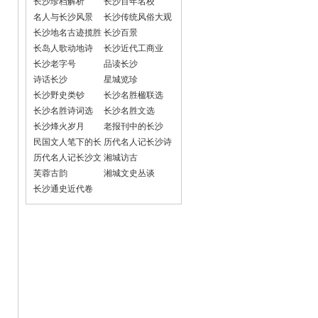
长沙珍档解析
长沙百年名校
名人与长沙风景
长沙传统风俗大观
长沙地名古迹揽胜
长沙百景
长岛人歌动地诗
长沙近代工商业
长沙老字号
品读长沙
诗话长沙
星城览珍
长沙野史类钞
长沙名胜楹联选
长沙名胜诗词选
长沙名胜文选
长沙烽火岁月
老报刊中的长沙
民国文人笔下的长
历代名人记长沙诗
沙
词选
历代名人记长沙文
湘城访古
选
芙蓉古韵
湘城文史丛谈
长沙通史近代卷