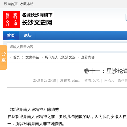
设为首页
收藏本站
首页
论坛
首页
文史书丛
历代名人记长沙文选
查看内容
卷十一：星沙论
2009-8-23 20:38
|
发布者:
admin
|
查看:
5071
|
评论: 0
|
原作者
长
›
›
›
›
《欢迎湖南人底精神》陈独秀
在我欢迎湖南人底精神之前，要说几句抱歉的话，因为我们安徽人在
一，所以对着湖南人非常地惭愧。