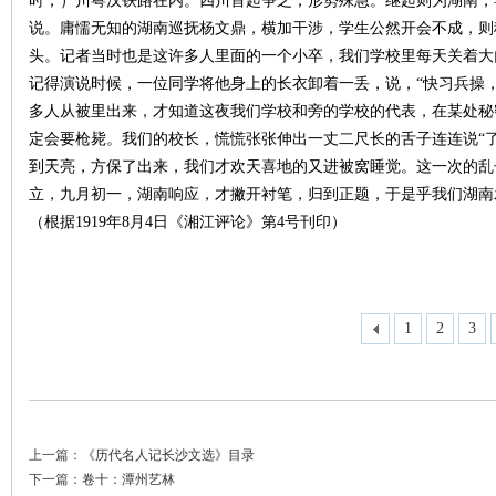
时，）川粤汉铁路在内。四川首起争之，形势殊急。继起则为湖南，
说。庸懦无知的湖南巡抚杨文鼎，横加干涉，学生公然开会不成，则
头。记者当时也是这许多人里面的一个小卒，我们学校里每天关着大
记得演说时候，一位同学将他身上的长衣卸着一丢，说，“快习兵操
多人从被里出来，才知道这夜我们学校和旁的学校的代表，在某处秘
定会要枪毙。我们的校长，慌慌张张伸出一丈二尺长的舌子连连说“了
到天亮，方保了出来，我们才欢天喜地的又进被窝睡觉。这一次的乱
网
立，九月初一，湖南响应，才撇开衬笔，归到正题，于是乎我们湖南
（根据1919年8月4日《湘江评论》第4号刊印）
1
2
3
旗
上一篇：
《历代名人记长沙文选》目录
下一篇：
卷十：潭州艺林