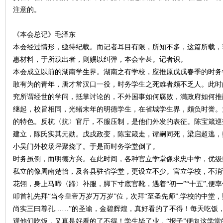
注意的。
《本会总记》毛泽东
本会经过情形，亟待纪载。而记者耳目有限，所知不多，这篇所载，
史
惠材料，于所载出者，则赐以纠弹，本会幸甚。记者识。
本会成立以前的湖南学生界。湖南之有学校，应推原戊戌春季的时务
敢有为的青年，唐才常汉口一役，时务学生之死难者颇不乏人。此时
究所谓经世的学问，抵掌讨论的，不外国事如何腐败，满政府如何推
继起，校旨相同，光绪末年的明德学生，在省城学生界，颇负时誉。
的特色。反杭〈抗〉官厅，不服压制，是他们外发的表征。陈宝箴巡
建立，陈氏实其元勋。戊戌政变，陈宝箴走，谭嗣同死，梁启超逃，
小吴门外校场坪聚烧了。于是而时务学堂倒了。
网
时务虽倒，而明德方兴。在此时间，各种官立学堂像求忠中学，优级
私立的像周南楚怡，及各县驻省学堂，更设立不少。官立学校，不消说是
花翎，身上马啼〈蹄〉补服，脚下寸底官靴，遇着“初一”“十五”,
叩首礼先拜“当今皇帝万岁万万岁”位，次拜“至圣先师”.学校的中堂
尚实三曰尊孔……”的圣谕，金碧辉煌，真好看的了不得！每天吃饭
观他们吃饭，又真是好看的了不得！学生毕了业，“报子”便向这学堂的