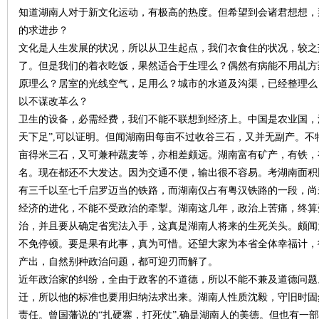
知道湖南人对于新文化运动，有极高的热度。但希望到会诸君想想，
的求进步？
文化是人生发展的状况，所以从卫生起点，我们衣食住的状况，较之
了。但是我们的着衣吃饭，果然适合于生理么？偶然有病能不用乩方
原理么？居室的光线空气，足用么？城市的水道及沟渠，已经整理么
以不谋改革么？
沙
卫生的设备，必需经费，我们不能不联想到经济上。中国是农业国，
天下足”,可以证明。但闻湖南田每亩不过收谷三石，又并无副产。
亩得米三石，又可兼种蔬麦等，亦相差颇远。湖南富有矿产，有铁，
名。现在都还不大发达。因为交通不便，输出很不容易。考湖南面积
有三千以至七千启罗迈当的铁路，而湖南仅占有粤汉铁路的一段，尚
经济的进化，不能不受政治的牵掣。湖南这几年，政治上苦痛，终算
治，并且要从确定省宪法入手，这真是湖南人将来的生死关头。颇闻
不免停顿。要是果有此事，真为可惜。还望大家为本省全体幸福计，
文
产出，自然别种政治问题，都可迎刃而解了。
近年政治家的纠纷，全由于政客的不道德，所以不能不兼及道德问题
迁，所以他的标准也要用归纳法求出来。湖南人性质沈毅，守旧时固
责任。曾国藩说的“扎硬寨，打死仗”,确是湖南人的美德。但也有一