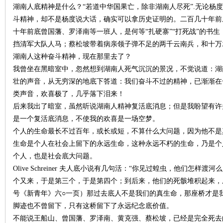
湖南人底精神是什么？“若道中华国果亡，除非湖南人尽死”.无论杨
斗精神，却不是杨度说大话，确实可以拿历史证明的。二百几十年前
沙
十年前底曾国藩、罗泽南等一班人，是何等“扎硬寨”“打死战”的书
挡清军大队人马；蔡松坡带着病亲领子弹不足的两千云南兵，和十万
湖南人这种奋斗精神，现在那里去了？
我曾坐在黑暗室中，忽然想到湖南人死气沉沉的景况，不觉说道：湖
壮的声音，从无穷深的地底下答道：我们奋斗不过的精神，已渐渐在
类声音，欢喜极了，几乎落下泪来！
后来我出了暗室，虽然听说湖南人精神复活底消息；但是我盼望有许
是一个复活底消息，不使我的欢喜是一场空梦。
文
个人的生命最长不过百年，或长或短，不算什么大问题，因为他不是
生命是个人在社会上留下的永远生命，这种永远不朽的生命，乃是个
个人，也是社会底大问题。
Olive Schreiner 夫人底小说有几句活：“你见过蝗虫，他们怎
个又来，于是第三个，于是第四个；到后来，他们的死骸堆积起来，
号《新青年》六○一页）那过去底人不是我们的真生命，那座桥才是
脚迹也不曾留下，只有这桥留下了永远纪念底价值。
不能说王船山、曾国藩、罗泽南、黄克强、蔡松坡，已经是完全死去
库