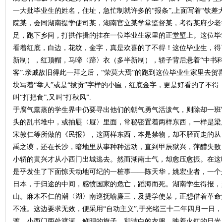
一大批毕业生的姓名，住址，急忙制就许多的“报条”,上面写着“钦
院某，会同湖南提学使司某，湖南官立某学堂监督某，考得某府少老
~
足，跑下乡间，打拱作揖的挂在一位毕业生家里的正堂壁上。这位毕
看着红底，白边，花纹，金字，真是欢喜的了不得！这位毕业生，得
新制），红顶帽，马啼〈蹄〉衣（多半新制），轿子背后悬着“中书科
客”.亲戚故旧得此一拜之后，“荣莫大焉”的跑到这位毕业生家里去
块写着“举人”或是“拔贡”字样的小匾，红底金字，更是好看的了不得
叫“打把食”,又叫“打秋风”.
于腐气薰蒸的学生界中仍要寻出他们的朝气勇气活泼气，则除却一班
头的乱书堆中，或抽屣〈屉〉里面，常秘密置着两样东西，一样是梁
名
宋教仁等所做的《民报》，这两样东西，本是禁物，却不胫而走的从
禹之谟，还在长沙，暗地里从事种种运动，直到甲辰狱兴，萍醴失败
小轿的黄兴才从小西门出城逃去。然而湖南士气，却愈压愈振。在这
是乎发生了下面惊天动地可纪的一桩事——陈天华，姚宏业者，一个
日本，于归途的中间，感愤国家的危亡，蹈海而死。湖南学生得报，
山。麻木不仁的潮〈湖〉南巡抚喻廉三，及提学使某，正想借着革命
不准。这边要求无效，便采用“自动主义”,于光绪三十二年四月一日
渡，小西门两处渡河。鲜明的旗子，和洁白的衣服，映着火红的日光