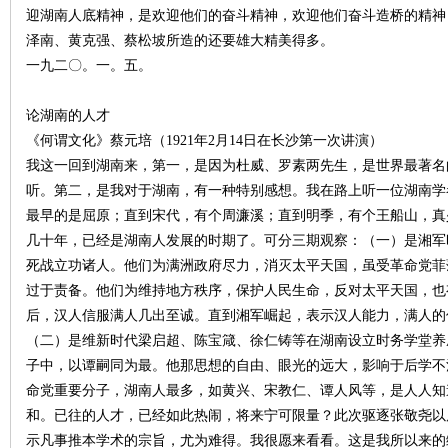
迎湖南人底精神，是欢迎他们的奋斗精神，欢迎他们奋斗造桥的精神
泽南、黄克强、蔡松坡所造的还要雄大精美得多。
一九二〇。一。五。
论湖南的人才
《何谓文化》蔡元培（1921年2月14日在长沙第一次讲演）
我这一回到湖南来，第一，是因为杜威、罗素两先生，是世界最著名
听。第二，是我对于湖南，有一种特别感想。我在路上听一位湖南学
|
最早的是屈原；直到宋代，有个周濂溪；直到明季，有个王船山，真
几十年，已经是湖南人发展的时期了。可分三期观察：（一）是湘军
死战立功诸人。他们为满洲政府尽力，消灭太平天国，虽受革命党菲
过于责备。他们为维持地方秩序，保护人民生命，反对太平天国，也
后，汉人信服满人几出至诚。直到湘军崛起，表示汉人能力，满人的
（二）是维新时代梁启超、陈宝箴、徐仁铸等在湖南设立时务学堂养
子中，以谭嗣同为最。他那思想的自由、眼光的远大，影响于后学不
命党重要分子，湖南人最多，如黄兴、宋教仁、谭人风等，是人人知
长
和。已往的人才，已经如此热闹，将来宁可限量？此次驱逐张敬尧以
示凡事推本学术的宗旨，尤为难得。我很愿来看看。这是我所以来的