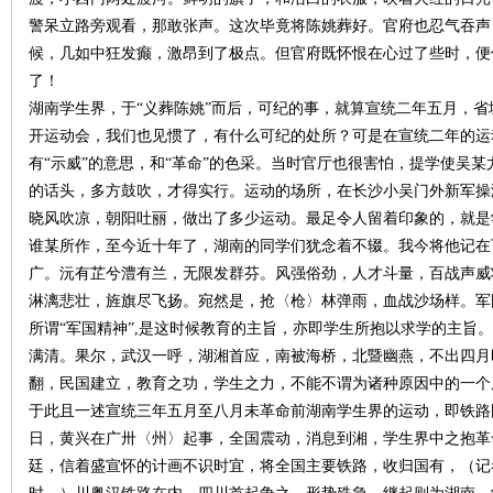
城
警呆立路旁观看，那敢张声。这次毕竟将陈姚葬好。官府也忍气吞声
候，几如中狂发癫，激昂到了极点。但官府既怀恨在心过了些时，便
了！
湖南学生界，于“义葬陈姚”而后，可纪的事，就算宣统二年五月，
开运动会，我们也见惯了，有什么可纪的处所？可是在宣统二年的运
有“示威”的意思，和“革命”的色采。当时官厅也很害怕，提学使吴
的话头，多方鼓吹，才得实行。运动的场所，在长沙小吴门外新军操
晓风吹凉，朝阳吐丽，做出了多少运动。最足令人留着印象的，就是
长
谁某所作，至今近十年了，湖南的同学们犹念着不辍。我今将他记在
广。沅有芷兮澧有兰，无限发群芬。风强俗劲，人才斗量，百战声威
淋漓悲壮，旌旗尽飞扬。宛然是，抢〈枪〉林弹雨，血战沙场样。军
所谓“军国精神”,是这时候教育的主旨，亦即学生所抱以求学的主旨
满清。果尔，武汉一呼，湖湘首应，南被海桥，北暨幽燕，不出四月
翻，民国建立，教育之功，学生之力，不能不谓为诸种原因中的一个
于此且一述宣统三年五月至八月未革命前湖南学生界的运动，即铁路
日，黄兴在广卅〈州〉起事，全国震动，消息到湘，学生界中之抱革
沙
廷，信着盛宣怀的计画不识时宜，将全国主要铁路，收归国有，（记