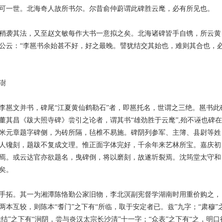
可一世。北海奇人故所书尔。尔昔俞仲蔚谓此碑胜云麾，必有所见也。
稍袭其法，又至赵文敏每作大书一意拟之矣。北海诸碑皆手自镌，所云黄
公云：“李邕书余始甚不好，好之最晚。譬犹结交其始也，难则其合也，
澍
李邕文并书，碑尾“江夏黄仙鹤勒石”者，即邕托名，世谓之三绝。邕书此
董其昌《跋大照寺碑》尝引之论者，谓其书“雄劲胜于云麾”,殆不诬也碑在
米元章题字碑侧，为砖所隔，毡椎不易施。碑阴列参军、主簿、县尉等姓
人镵刻，题跋不复成文理。惟正面字体完好，千余年来艺林所宝。嘉庆初
焉。或云达官亦欲题名，曳碑倒，将以磨刻，故遂圻裂焉。沈筠堂太守和
矣。
手拓。其一为湘潭陈恪勤公家旧物，李北溟副宪督学湖南时用重价购之，
本互较，则陈本“耆门”之下有“所临，取于安定者已。兹”九字；“肃穆”
除结”之下有“涧阴，尝与炎汉太宗长沙清”十一字；“众表”之下有“之，明口