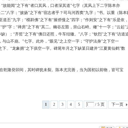
“故能闻”之下有“者口其风，口者深其道”七字（其风上下二字陈本亦
去二”八字；“披扬”之下有“宿志者乎？司马河西窦”九字；“书。以重（陈本
道丕”九字；“模斟佛”之下有“摧侨慢之”四字；“作则安”之下有“乐是依
“护”字；“禅房”之下有“其二。幽谷左豁，崇山右峙。瞰”十一字；“云起”
缺）；“齐哲”之下有“佛日还照，牛车结辙。”八字；“钦烈”之下有“访道
，与山不崩。”七字。此外，“眼见”之上空一字；“守护法身”之下空一
”之下、“龙象拥”之下俱空一字。碑尾年月之下缺某日建并“江夏黄仙鹤”数
在乾隆癸卯间，其时碑犹未裂。陈本尤完善，当为国初以前物，皆可宝
1
2
3
4
5
/ 5 页
下一页