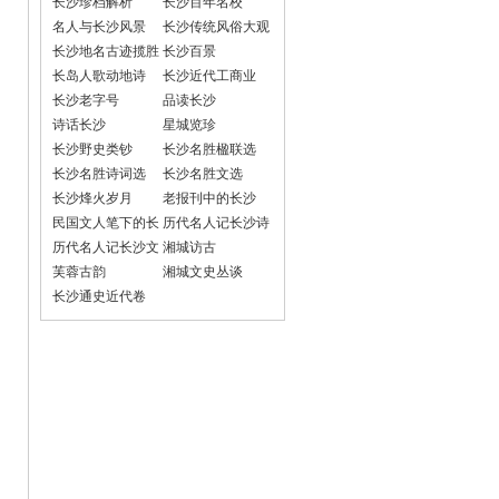
长沙珍档解析
长沙百年名校
名人与长沙风景
长沙传统风俗大观
长沙地名古迹揽胜
长沙百景
长岛人歌动地诗
长沙近代工商业
长沙老字号
品读长沙
诗话长沙
星城览珍
长沙野史类钞
长沙名胜楹联选
长沙名胜诗词选
长沙名胜文选
长沙烽火岁月
老报刊中的长沙
民国文人笔下的长
历代名人记长沙诗
沙
词选
历代名人记长沙文
湘城访古
选
芙蓉古韵
湘城文史丛谈
长沙通史近代卷