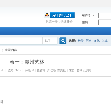
用户名
只需一步，快速开始
密码
热搜:
长沙
历史
文化
名城
帖子
搜
查看内容
卷十：潭州艺林
索
min
|
查看:
3917
|
评论: 0
|
原作者: 郑佳明 陈先枢
|
来自: 名城长沙网
›
澍