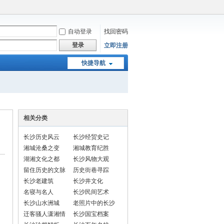
自动登录
找回密码
登录
立即注册
快捷导航
相关分类
长沙历史风云
长沙经贸史记
湘城沧桑之变
湘城教育纪胜
湖湘文化之都
长沙风物大观
留住历史的文脉
历史街巷寻踪
长沙老建筑
长沙井文化
名寝与名人
长沙民间艺术
长沙山水洲城
老照片中的长沙
迁客骚人潇湘情
长沙国宝档案