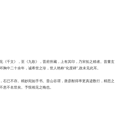
见《千文》，至《九歌》，晋府所藏，上有其印，乃宋拓之精者。昔董玄
环胸中二十余年，诚希世之珍，世人艳称“化度碑”,政未见此耳。
，石已不存。精妙宛如手书。昔山谷谓，唐彦猷得率更真迹数行，精思之
不患不名世矣。予恨相见之晚也。