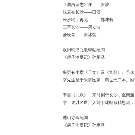
《麓西杂志》序——罗焌
沫若在长沙——田汉
长沙哟，再见！——郭沫若
三至长沙——周立波
爱晚亭——谢冰莹
欧阳眴书九歌碑帖纪闻
《庚子消夏记》孙承泽
|
率更有小楷《千文》及《九歌》。予未
宰先生见于朱御医家，谓世无二本。回
率更《九歌》，宋时刻于长沙，至南渡
学，遂以名世。人能于此帖致精思焉，
麓山寺碑纪闻
长
《庚子消夏记》孙承泽