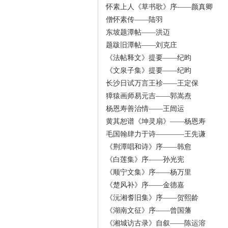
怀素上人《草书歌》序——颜真卿
僧怀素传——陆羽
沙
东坡题潭帖——洪迈
题跋旧潭帖——刘克庄
《法帖释文》提要——纪昀
《文泉子集》提要——纪昀
长沙日试万言王袗——王定保
獐猿画师易元吉——郭嵩焘
杨恩寿善治情——王闿运
黄其恕谱《坤灵扇》——杨恩寿
文
毛国翰肆力于诗————王先谦
《荆潭唱和诗》序——韩愈
《白莲集》序——孙光宪
《顺宁文集》序——杨万里
《楚风补》序——金德嘉
《沅湘耆旧集》序——贺熙龄
《湖南文征》序——曾国藩
《湘城访古录》自叙——陈运溶
库