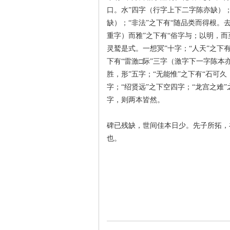
口。水”四字（行字上下二字陈亦缺）；
缺）；“非法”之下有“随品类而得根。
重字）而雅”之下有“俗字与；以明，而至
灵鹫是式。一想冥”十字；“人天”之下有
史
下有“雷激□际”三字（激字下一字陈本亦
胜，形”五字；“无能惟”之下有“石可久
字；“绍贤远”之下空四字；“龙宫之难
字，则两本皆然。
碑已残缺，世间佳本日少。先子所拓，
也。
网