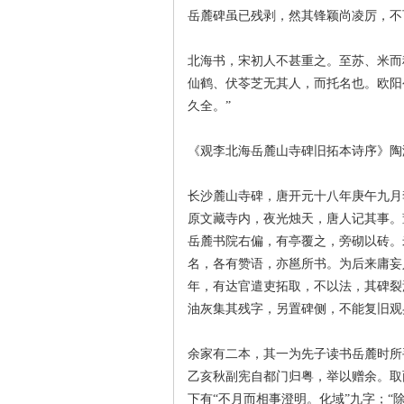
岳麓碑虽已残剥，然其锋颖尚凌厉，不
北海书，宋初人不甚重之。至苏、米而
仙鹤、伏苓芝无其人，而托名也。欧阳
久全。”
沙
《观李北海岳麓山寺碑旧拓本诗序》陶
长沙麓山寺碑，唐开元十八年庚午九月
原文藏寺内，夜光烛天，唐人记其事。
岳麓书院右偏，有亭覆之，旁砌以砖。
名，各有赞语，亦邕所书。为后来庸妄
年，有达官遣吏拓取，不以法，其碑裂
油灰集其残字，另置碑侧，不能复旧观
文
余家有二本，其一为先子读书岳麓时所
乙亥秋副宪自都门归粤，举以赠余。取两
下有“不月而相事澄明。化域”九字；“