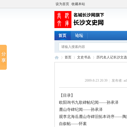
设为首页
收藏本站
首页
论坛
首页
文史书丛
历代名人记长沙文选
2009-8-23 20:39
|
发布者:
ad
长
›
›
›
【目录】
欧阳询书九歌碑帖纪闻——孙承泽
麓山寺碑纪闻——孙承泽
观李北海岳麓山寺碑旧拓本诗序——陶
自叙帖——怀素