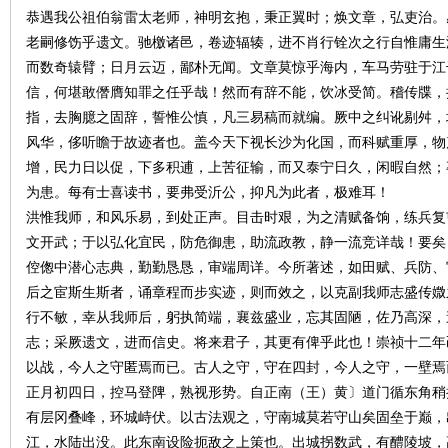
恭遇我公祖伯翁雷太老师，神明玄抱，秉正翼时；焕文章，弘吏治。
老嗣修饬乎遗文。驰檄诸邑，卷迹辐辏，进不肖行铨次之行自惟庸生
而数奇辕臂；日月云迈，鄙朴无闻。文章莫惊乎海内，车马劳驻于江
信，何堪敢僭膺知罪之任乎哉！然而有辞不能，饮冰受简。稽传牒，
指，去胸臆之固辞，誓惟公慎，凡三易稿而就编。厥中之纠讹剔舛，
风华，侈听瞻于故迹者也。盖今天下视长沙为化国，而科赋重厚，物
沙
增，民力日以促，下多积逋，上苦征输，而又泰宁日久，闲暇自然；
为患。每有士喜读书，要弗受沂公，抑凡为此者，极难耳！
洪惟我师，和风乐易，到处正声。目击时艰，为之清赋备饷，练兵复
文开武；于以弘化宜民，防危御患，助流政教，静一流竞详哉！要矣
倥偬中潜心志典，勤勤恳恳，审端周详。今所著述，如田赋、兵防、
后之宦斯生斯者，诵章程而步实迹，则而效之，以克副我师志盛传媺
行不敏，幸从我师后，躬执简端，襄兹盛业，忘其固陋，佐乃高深，
志；采厥遗文，进而信史。将来君子，其更有俾乎此也！崇祯十二年
文
以战，今人之守匿焉而已。古人之守，守在四封，今人之守，一壁焉
正月初四日，控马登陴，熟视形势。自正南（王）黄〕道门循东角稍
有层冈叠峰，环城峙伏。以古法观之，守南城莫若守山矣固垒于巅，
江，水陆出没。此东南设险扼敌之上策也。出城拐数武，有醴陵坡，