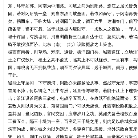
东，环带如郭。冈南为中湘路。冈坡之间为浏阳路。溯江之居民皆负
固。若对冈后筑一垒，则当东敌而坡垒固。若依冈而守，于冈南再筑
矣。拐而东，下临大壕，过测阳门以北，循五六里，达湘春门，俱可
疏备暗，皆不可忽。当于城足掘内壕以守。一虑敌人之夜逾，一守人
史
城十许里，有捞塘河。河自浏曲折三百里而达于江，急流洪涛。若得
骑不敢投流而济。此东（南）（北〕设险扼敌之上策也。
循西而南折，则草场、潮宗、通货、德润四门矣。城西逼江，立地洼
土之广仅数尺，植土之高不盈丈，临其上不可以旋步。一旦有事，马
国，睥睨者无不拥帆乘流，朝至而夕设具焉，必于城西。伺形，便贼
于此。
诚能上守层冈，下守捞河，则敌亦未能越险从事。然战守无形，事变
首尾不掉，何以御之？江中有洲，延亘恰与城等。若能于江上下连铁
网
击；沿江设首尾腹三敌楼，屯战卒五百人。在敌既不能绝流而济，又
若敌入则以舟为夹击。藩篱固而门户可以无虞也。此西南设险扼敌之
益其固，当此凶歉，官民交困，应非岁月之功。莫如先备悬楼数百座
工费五金。隔三十垛为一座，百座足三千垛之用，则内足以临城矣城
筑而沟成，度矢铳之力以为远近，多穿突门以应援。墙外筑敌台五座
守。如是，则江地益逼，城地益宽。敌无所展其具，而舟亦不敢近泊