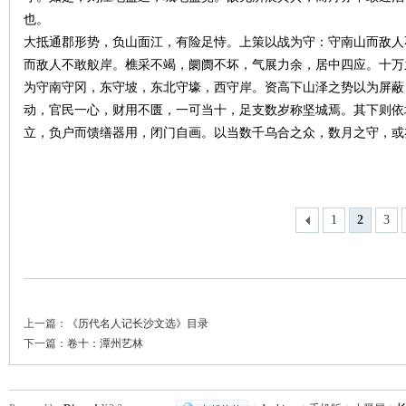
也。
大抵通郡形势，负山面江，有险足恃。上策以战为守：守南山而敌人
~
而敌人不敢舣岸。樵采不竭，阛阓不坏，气展力余，居中四应。十万
为守南守冈，东守坡，东北守壕，西守岸。资高下山泽之势以为屏蔽
动，官民一心，财用不匮，一可当十，足支数岁称坚城焉。其下则依
立，负户而馈缮器用，闭门自画。以当数千乌合之众，数月之守，或
1
2
3
名
上一篇：
《历代名人记长沙文选》目录
下一篇：
卷十：潭州艺林