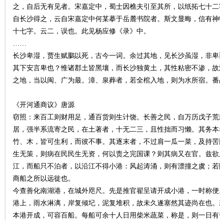
之，自后无有见者。宋嘉定中，蜀士因樵夫引至其所，以纸拓七十二
自长沙得之，云自宋嘉定中何某摹于岳麓书院者。斯文显晦，信有神物
沙
十七字。云二，误也。此见杨应修《录》中。
……
长沙卑湿，贾生赋鵩以死，古今一词。余过其地，见长沙虽湿，非卑
其下安言卑也？惟诸郡土皆黑壤，而长沙独黄土，其性粘密不渗，故
之地，当以闽、广为最。漳、泉葬者，若全棺入地，则为水所宿。番
《开河通商议》唐源
窃照：来百工则财用足，通百货则生计饶。长善之民，自万历戊子荒
文
居，强半系流寄之民，在土著者，十无二三，且性拙而习懒。其务本
竹、木，皆可生利，而彼不事。其逐末者，不过肩一瓜一菜，及持罟
生无策，则病在民民生无资，何以责之完国课？则其病又在官。兹欲
江，而船只不泊者，以沿江不得小港：风起涛涌，则有漂撞之虞；若
商船之所以远徙也。
今查善化南湖港，在城外咫尺。先是推官翟呈请开成小港，一时称便
港上，雨水淋漓，岸复倾圮，泥复堆积，故未久遂塞然其迹尚在也。
本港开成，可容百船。每船可余十人日用柴米蔬菜，称是，则一日有
库