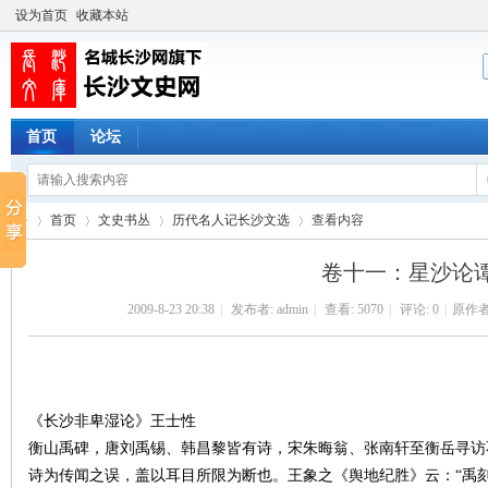
设为首页
收藏本站
首页
论坛
首页
文史书丛
历代名人记长沙文选
查看内容
卷十一：星沙论
2009-8-23 20:38
|
发布者:
admin
|
查看:
5070
|
评论: 0
|
原作者
长
›
›
›
›
《长沙非卑湿论》王士性
衡山禹碑，唐刘禹锡、韩昌黎皆有诗，宋朱晦翁、张南轩至衡岳寻访
诗为传闻之误，盖以耳目所限为断也。王象之《舆地纪胜》云：“禹