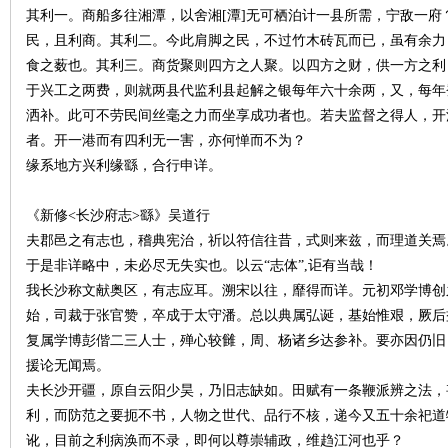
其利一。商船多往湘潭，以舍湘[潭]无可栖泊计一县所需，宁敌一
民，且利商。其利二。今此肩脚之民，不过竹木砖瓦而已，虽有余力
食之薮也。其利三。商货聚则四方之人聚。以四方之财，供一方之利
于兴工之两费，则就两县代监利县起解之银每年六十余两，又，每年
洒补。此可不劳民间丝毫之力而坐享成功者也。若夫监督之得人，开
者。开一港而有四利无一害，亦何惮而不为？
缘系地方兴利缘繇，合行申详。
|
《新修<长沙府志>繇》吴道行
夫郡邑之有志也，稽典宪治，祈以符信往昔，式则来兹，而理道关焉
于是非详略中，未必尽无失实也。以云“志体”,讵有当哉！
我长沙称文献奥区，有志应耳。溯宋以往，靡得而详。元初邓学博创
始，司裁于张官赞，卒成于太守潘。总以典属弘诞，基始惟艰，厥后
复属学博彭偕二三人士，殚心较雠，周、杨诸乡达参补。要亦因仍旧
援论无闻焉。
夫长沙开疆，原自云阳少昊，乃旧志缺如。田赋有一条鞭派辨之法，
长
利，而防范之要扼不书，人物之世代、品行不核，递今又五十余祀道
讹，目前之利病涣而不录，即何以尊崇辅政，维趋江河也乎？