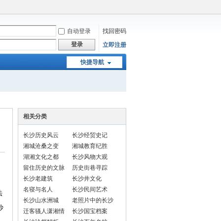
自动登录
找回密码
登录
立即注册
快捷导航
相关分类
长沙历史风云
长沙经贸史记
湘城沧桑之变
湘城教育纪胜
湖湘文化之都
长沙风物大观
留住历史的文脉
历史街巷寻踪
长沙老建筑
长沙井文化
名寝与名人
长沙民间艺术
法
长沙山水洲城
老照片中的长沙
沙
迁客骚人潇湘情
长沙国宝档案