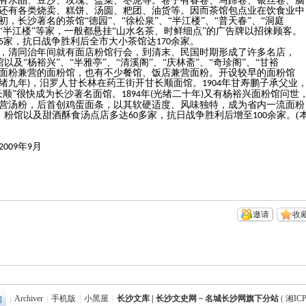
有水晶、豆沙、玫瑰、盐菜、枣泥等。卷子有春卷、马蹄卷、银丝卷、脑
还有各类烧卖、糕饼、汤圆、粑团、油货等。因而茶馆包点业在饮食业中
长沙著名的茶馆“德园”、“徐松泉”、“半江楼”、“普天春”、“洞庭
”、“半江楼”等家，一般都悬挂“山水名茶、时鲜细点”的广告牌以招徕顾客。
家，抗日战争胜利后全市大小茶馆达
余家。
5
170
，清同治年间就有面店粉馆行会，到清末、民国时期形成了许多名店，
馆以及“杨裕兴”、“半雅亭”、“清溪阁”、“庆林斋”、“奇珍阁”、“甘裕
楼”等面粉兼营的面粉馆，也有不少餐馆、饭店兼营面粉。开设较早的面粉馆
绪九年
，汨罗人甘长林在药王街开甘长顺面馆。
年甘寿鹏子承父业
)
1904
长顺”很快成为长沙著名面馆。
年
光绪二十年
又有杨裕兴面粉馆问世
1894
(
)
营汤粉，后首创鸡蛋面条，以其软硬适度、风味独特，成为省内一流面粉
、粉馆以及甜酒酥食汤点店多达
多家，抗日战争胜利后增至
余家。
(
60
100
09年9月
邀请
收
|
Archiver
|
手机版
|
小黑屋
|
长沙文库 | 长沙文史网 ~ 名城长沙网旗下分站
(
湘ICP