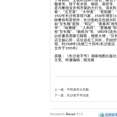
子有鲜肉、叉烧肉包和小汤包，糖包子
髓卷等。饺子有水饺、锅饺、蒸饺等。
是与餐馆业并驾齐驱的大行当。清末民初，
春”、“五芳斋”、“大华斋”、“景阳楼
年长沙有茶馆
家，
年增至
1922
75
1926
11
除餐馆和茶馆外，长沙面粉店也很兴旺
如
“甘长顺”面馆、“和记”、“黄春和”粉
华”、“味爽楼”、“人和祥”、“爱雅
有“甘长顺”、“杨裕兴”等。
年
清光
1883
(
以价廉质美吸引顾客，规模大增，“甘
店主杨心田，店址设在三兴街，开始经
馆。到
年
光绪三十四年
长沙面店
1908
(
)
文作于
年
1995
)
|
原载：《长沙老字号》湖南地图出版社20
主笔、特邀编辑：陈先枢
上一篇：
平民闹市火宫殿
下一篇：
长沙老字号综述
长
Powered by
Discuz!
X3.2