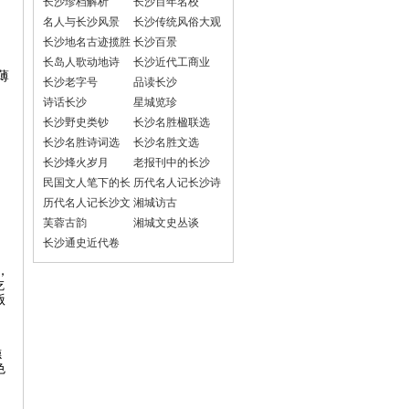
长沙珍档解析
长沙百年名校
名人与长沙风景
长沙传统风俗大观
长沙地名古迹揽胜
长沙百景
、
长岛人歌动地诗
长沙近代工商业
薄
长沙老字号
品读长沙
诗话长沙
星城览珍
长沙野史类钞
长沙名胜楹联选
长沙名胜诗词选
长沙名胜文选
长沙烽火岁月
老报刊中的长沙
民国文人笔下的长
历代名人记长沙诗
沙
词选
历代名人记长沙文
湘城访古
选
芙蓉古韵
湘城文史丛谈
长沙通史近代卷
，
吃
贩
德
色
，