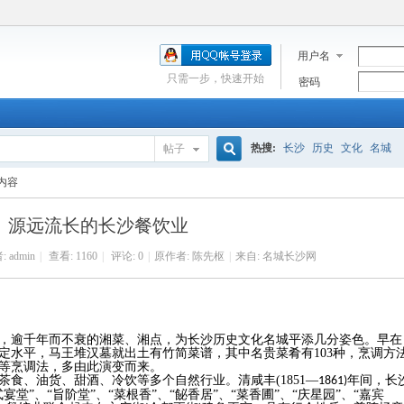
用户名
只需一步，快速开始
密码
热搜:
长沙
历史
文化
名城
帖子
搜
内容
源远流长的长沙餐饮业
索
:
admin
|
查看:
1160
|
评论: 0
|
原作者: 陈先枢
|
来自: 名城长沙网
，逾千年而不衰的湘菜、湘点，为长沙历史文化名城平添几分姿色。早在
定水平，马王堆汉墓就出土有竹简菜谱，其中名贵菜肴有
103
种，烹调方
等烹调法，多由此演变而来。
茶食、油货、甜酒、冷饮等多个自然行业。清咸丰
(1851
—
年间，长
1861)
堂”、“旨阶堂”、“菜根香”、“
飶香居
”、“菜香圃”、“庆星园”、“嘉宾