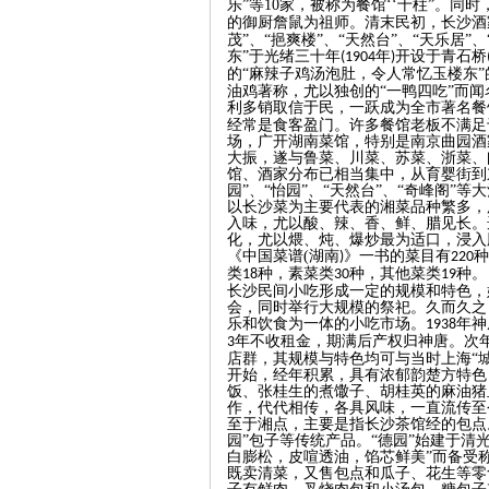
乐”等
10
家，被称为餐馆‘‘十柱”。同
的御厨詹鼠为祖师。清末民初，长沙酒家
茂”、“挹爽楼”、“天然台”、“天乐居
沙
东”于光绪三十年
年
开设于青石桥
(1904
)
的“麻辣子鸡汤泡肚，令人常忆玉楼东”
油鸡著称，尤以独创的“一鸭四吃”而
利多销取信于民，一跃成为全市著名餐
经常是食客盈门。许多餐馆老板不满足
场，广开湖南菜馆，特别是南京曲园酒
大振，遂与鲁菜、川菜、苏菜、浙菜、
馆、酒家分布已相当集中，从育婴街到
园”、“怡园”、“天然台”、“奇峰阁”
以长沙菜为主要代表的湘菜品种繁多，
入味，尤以酸、辣、香、鲜、腊见长。
化，尤以煨、炖、爆炒最为适口，浸入
《中国菜谱
(
湖南
》一书的菜目有
种
)
220
文
类
种，素菜类
种，其他菜类
种。
18
30
19
长沙民间小吃形成一定的规模和特色，
会，同时举行大规模的祭祀。久而久之
乐和饮食为一体的小吃市场。
年神
1938
年不收租金，期满后产权归神唐。次
3
店群，其规模与特色均可与当时上海“城
开始，经年积累，具有浓郁韵楚方特色
饭、张桂生的煮馓子、胡桂英的麻油猪
作，代代相传，各具风味，一直流传至
至于湘点，主要是指长沙茶馆经的包点
园”包子等传统产品。“德园”始建于清
白膨松，皮喧透油，馅芯鲜美”而备受
既卖清菜，又售包点和瓜子、花生等零
库