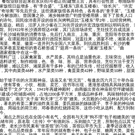
时，餐馆业联合起来在永庆街
今都正街
建詹王宫，具有行会性质，尊隋炀帝
(
)
饭馆日益增多，有“李合盛”、“玉楼东”
原名玉楼春
、“徐长兴”、“许宏
(
)
”、“奇珍阁”等先后开业。这些酒家饭馆各具特色，各有各的“拿手菜”。“玉楼
今解放路
。曾国藩之孙、湘乡翰林曾广钧曾登楼用膳，留下了脍炙人口
(
)
的诗句。回民徐沛斋开设的徐长兴烤鸭店比“玉楼东”早
年，以经营烤鸭
2
闻名遐迩。稍后，汨罗人许少蘅在三兴街开设的许宏茂饭馆则以明码实价、
馆。到
年长沙酒席馆达
家，其门店排场讲究，烹饪技艺自成流派，
1922
49
于长沙城有限的消费市场，先后打入南京、上海、重庆、贵阳等市饮食市
家，在谭延闿
任国民政府行政院长期
间，冠盖往来，酒宴不绝，湘菜名声
闽菜、粤菜、徽菜一道并列为全国八大菜系。到抗战胜利后，长沙的餐
东茅巷直至毗邻的青石桥形成了
“筵席一条街”，“潇湘“玉楼东”、“曲
等大酒家都集中在这一带。
用料广泛，以家禽家畜、水产居多。其特点是油重色浓、主味突出，辅料
选料讲究，制作精细，色、香、味、形、器、营养俱佳。烹饪方法千变万
肺腑，难以忘怀。湘菜原有千多种，有的已经失传，经过挖掘整理，收入
，其中肉菜类
种，水产菜类
种，禽蛋菜类
种，野味菜类
种，甜菜
46
55
42
10
始于坡子街的火宫殿神庙。该庙又名
“乾元宫”，每逢农历六月三十举办庙
，便有零食、小饮、相面、卖艺、说书等出现，逐渐形成独具风味的集娱
庙焚于“文夕”大火，
年再建神殿时，由商贩出资在神庙前空坪建铺面
1941
年建成小吃铺面
间，占地
多平方米，形成品种多样、风味独特的小
48
2200
隍庙”、南京“夫子庙”和天津“三不管”媲美。火宫殿的小吃品种从民间小
，著名的有姜二爹的油炸臭豆腐、姜氏姐妹的姊妹团子、李子泉的神仙钵
血、周福生的荷兰粉、邓春香的红烧蹄花等。这些小吃从选料、配方到制
今。
。湘点之所以也在全国小有名气，全因有与天津
“狗不理”包子相媲美的“
光绪年间，原名取《左传》中“有德则乐，乐则能久”之意，所制包点以其“
称赞。老长沙市民素有“坐茶馆”的习俗，茶馆以早市为主，暑季还设夜市
食。包点品类很多，常年应市的就有数十种。包子分菜、糖两大类。菜包