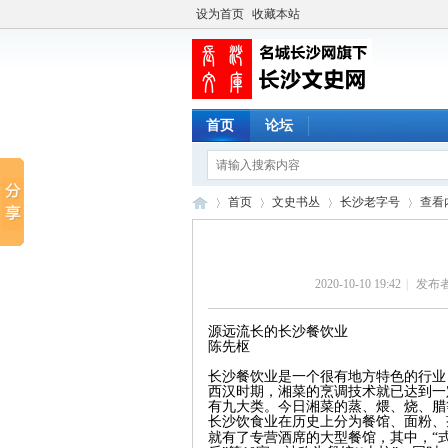
设为首页
收藏本站
首页
论坛
首页
文史书丛
长沙老字号
查看
2020-10-10 19:42
|
发布者
长
›
›
›
›
源远流长的长沙餐饮业
陈先枢
长沙餐饮业是一个很有地方特色的行业
西汉时期，湘菜的烹调技术就已达到一
有九大类。今日湘菜的蒸、煨、烧、腊
长沙饮食业在历史上分为餐馆、面粉、
就有了专营酒席的大型餐馆，其中，“式宴