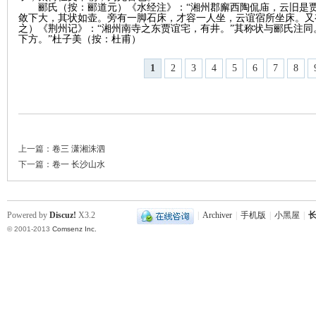
郦氏
（按：郦道元）
《水经注》：
“湘州郡廨西陶侃庙，云旧是
敛下大，其状如壶。旁有一脚石床，才容一人坐，云谊宿所坐床。又
之）
《荆州记》：
“湘州南寺之东贾谊宅，有井。”其称状与郦氏注同
下方。”杜子美
（按：杜甫）
1
2
3
4
5
6
7
8
上一篇：
卷三 潇湘洙泗
下一篇：
卷一 长沙山水
Powered by
Discuz!
X3.2
|
Archiver
|
手机版
|
小黑屋
|
长
© 2001-2013
Comsenz Inc.