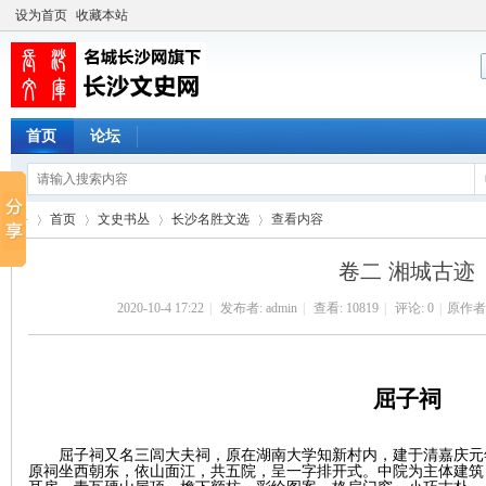
设为首页
收藏本站
首页
论坛
首页
文史书丛
长沙名胜文选
查看内容
卷二 湘城古迹
2020-10-4 17:22
|
发布者:
admin
|
查看:
10819
|
评论: 0
|
原作者
长
›
›
›
›
屈子祠
屈子祠又名三闾大夫祠，原在湖南大学知新村内，建于清嘉庆元
原祠坐西朝东，依山面江，共五院，呈一字排开式。中院为主体建筑