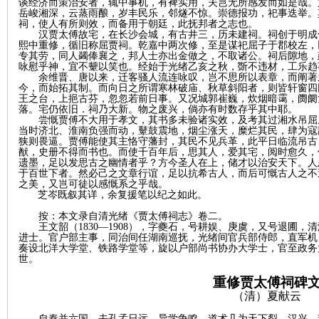
谈经济而策治安者，辄中事机，有裨实用，夫岂无所感发而如是哉。
岳峻湘深，云蒸雨酿，岁丰民乐，邻燧不惊。崇德报功，祀事迭举。
祠，使人有所则效，而备用于朝廷，此抚邦者之志也。
汉贾太傅故宅，在长沙会城，有古井三，历未建祠。祠创于明成
熙中重修，循旧称屈贾祠。乾嘉中两次修，至是谋祀屈子于郡校左，
专其劳，同人蠲俸襄之，邦人士亦出金做之，不取诸公。祠后隙地，
咏慰乎神，宜不颦以笑也。经始于光绪乙亥之秋，
斲
不违材，工乐趋
下
余维晋、唐以来，迁客骚人流连咏叹，岂不思所以表章，而阐著
今，而始拓其制。而向日之所谓寒林破庙、秋草斜阳者，则皆轩窗四
王之台，上挹古芬，忽忽若前日事。又况城郭崔巍，炊烟暗霭，
阓阛
落。宅仍依旧．祠乃大新。物之废兴，倘亦有时
数存乎其中耶。
尝慨贾傅不大用于孝文，其书多未验诸实效，及考其过湘水吊屈
当时济北、淮南负强而动，鼙鼓震地，烟尘涨天，糜烂其民，肆为寇
狭则畏逼。贾傅能使其主恪守藩封，其民不见兵革，此平日临流吊古
猷，史册不得而书也。而使千百年后，思其人，爱其宅，阅时愈久，
遗墨，足以发思古之幽情者乎？方今圣人在上，储才以治安天下。人
于百世下者。然必己之文章行谊，足以抗希古人，而后可慨古人之不
之美，又岂可徒以感慨系之乎哉。
芝岑既叙其详，余复援笔以纪之如此。
按：本文录自清光绪《贾太傅祠志》卷二。
分
王文韶（
1830—1908），字夔石，号耕娱、庚虞，又号退圃，
进士。官户部主事，同治间任湖南巡抚，光绪间官兵部侍郎，直军机
奏设北洋大学堂、铁路学堂等，旋以户部尚书协办大学士，官至政务
世。
重修贾太傅祠碑
（
清）
夏献云
自秦并六国，去孔孟日远，异学争鸣，道术几为天下裂。汉兴，