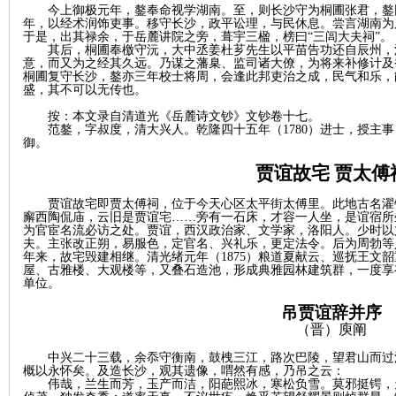
今上御极元年，鏊奉命视学湖南。至，则长沙守为桐圃张君，鏊
年，以经术润饰吏事。移守长沙，政平讼理，与民休息。尝言湖南为
于是，出其禄余，于岳麓讲院之旁，葺宇三楹，榜曰
“三闾大夫祠”。
其后，桐圃奉檄守沅，大中丞姜杜芗先生以平苗告功还自辰州，
意，而又为之经其久远。乃谋之藩臬、监司诸大僚，为将来补修计及
桐圃复守长沙，鏊亦三年校士将周，会逢此邦吏治之成，民气和乐，
盛，其不可以无传也。
按：本文录自清道光《岳麓诗文钞》文钞卷十七。
沙
范鏊，字叔度，清大兴人。乾隆四十五年（
1780）进士，授
御。
贾谊故宅
贾太傅
贾谊故宅即贾太傅祠，位于今天心区太平街太傅里。此地古名濯
廨西陶侃庙，云旧是贾谊宅……旁有一石床，才容一人坐，是谊宿所
为官宦名流必访之处。贾谊，西汉政治家、文学家，洛阳人。少时以
夫。主张改正朔，易服色，定官名、兴礼乐，更定法令。后为周勃等
年来，故宅毁建相继。清光绪元年（1875）粮道夏献云、巡抚王文
屋、古雅楼、大观楼等，又叠石造池，形成典雅园林建筑群，一度享
单位。
文
吊贾谊辞并序
（晋）庾阐
中兴二十三载，余忝守衡南，鼓栧三江，路次巴陵，望君山而过
概以永怀矣。及造长沙，观其遗像，喟然有感，乃吊之云：
伟哉，兰生而芳，玉产而洁，阳葩熙冰，寒松负雪。莫邪挺锷，