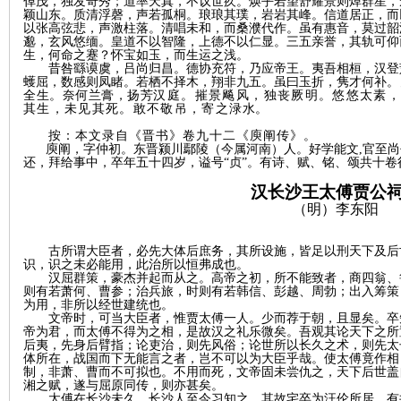
倬茂，独发奇秀；道率天真，不议世疚。焕乎若望舒耀景则焯群星，
颖山东。质清浮磬，声若孤桐。琅琅其璞，岩岩其峰。信道居正，而
以张高弦悲，声激柱落。清唱未和，而桑濮代作。虽有惠音，莫过韶
邈，玄风悠缅。皇道不以智隆，上德不以仁显。三五亲誉，其轨可仰
生，何命之蹇？怀宝如玉，而生运之浅。
昔咎繇谟虞，吕尚归昌。德协充符，乃应帝王。夷吾相桓，汉登
蠖屈，数感则凤睹。若栖不择木，翔非九五。虽曰玉折，隽才何补
。
史
全生。奈何兰膏，扬芳
汉庭。摧景飚风，独丧
厥明。悠悠太素
其生，未见其死。敢不敬吊，寄之渌
水。
按：本文录自《晋书》卷九十二《庾
阐传》。
庾阐，字仲初。东晋颍川鄢陵（今属河南）人。好学能文
,官至
还，拜给事中，卒年五十四岁，谥号“贞”。有诗、赋、铭、颂共十卷
汉长沙王太傅贾公
（明）李东阳
古所谓大臣者，必先大体后庶务，其所设施，皆足以刑天下及后
识，识之未必能用，此治所以恒弗成也。
网
汉屈群策，豪杰并起而从之。高帝之初，所不能致者，商四翁、
则有若萧何、曹参；治兵旅，时则有若韩信、彭越、周勃；出入筹策
为用，非所以经世建统也。
文帝时，可当大臣者，惟贾太傅一人。少而荐于朝，且显矣。卒
帝为君，而太傅不得为之相，是故汉之礼乐微矣。吾观其论天下之所
后夷，先身后臂指；论吏治，则先风俗；论世所以长久之术，则先太
体所在，战国而下无能言之者，岂不可以为大臣乎哉。使太傅竟作相
制，非萧、曹而不可拟也。不用而死，文帝固未尝仇之，天下后世盖
湘之赋，遂与屈原同传，则亦甚矣。
太傅在长沙未久，长沙人至今习知之。其故宅卒为汪伦所居，有