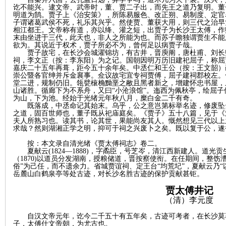
讫不能兴。逮文帝、武帝时，董、贾二子出，而先王之道乃复明。董
明道为鹄。贾子上《治安策》，所陈易服色、改正朔、易制度、定官
子谓诸葛武侯不死，礼乐其兴乎。然使贾、董获大用，则三代之治早
站
相江都王。文帝称有道，亦以绛、灌之短，出贾子为长沙王太傅，作
末由坐进于三代，此天也，非人之所能为也。而苏子瞻独谓贾生不能
欲为。其说近于权术，贾子所必不为，曾何足以病贾子哉。
贾子故宅，在长沙会城濯锦坊，有古井，晋庾阐，唐杜甫、刘长
祠，李文正
（按：李东阳）
为之记。国朝因明万历旧建祀屈子，称屈
嘉庆二十五年再葺，距今五十余年矣。中丞仁和王公
（按：王文韶）
崇公暨各官绅并斥金襄事。佥议故宅宜专祠贾傅，屈子建祠郡校左。
堂二进，规制仍旧。瓴甓榱桷黝垩之敝且黑者新之，增建怀忠书屋，
山诸胜。循廊下为不系舟，又曰“小沧浪馆”。迤西为佩秋亭，绘屈
为山，下为池。经始于光绪元年秋八月，糜白金二千有奇。
既落成，中丞命记其始末。乌乎，公之意岂第标举名迹，修废坠
之道，固百世师也，董子既从祀庙庭矣。《贾子》五十八篇，见于《
夫人所熟习也。读其书，论其世，果能尚友其人。慨然想见三代以上
求哉？然则湖湘正学之明，抑可于祠之兴废卜之矣。既以复于公，遂
按：本文录自清光绪《贾太傅祠志》卷二。
夏献云
(1824—1888)，字
矞
臣，号芝岑，清江西新建人。道光贡
（
1870)以道员分发湖南，授粮储道，晋按察使衔。在任期间，整饬
俗”为己任，而不遗余力。省城贾谊祠、定王台“均荒圮”，夏献云乃
岳麓山白鹤泉亭等处古迹，对长沙名胜古迹的保护贡献甚钜。
贾太傅井记
（
清）
李元度
自汉文帝元年，讫今二千五十有五年矣，古迹可考者，在长沙莫
子，太傅仕文帝朝，为尤古也。