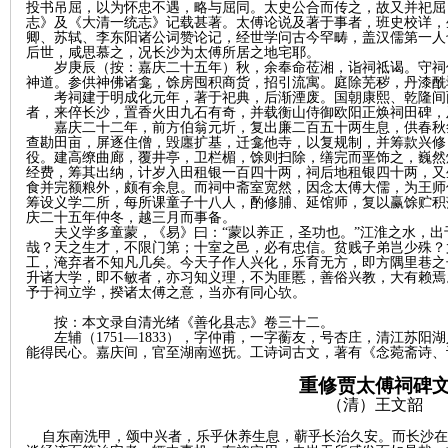
投书吊屈，以为怀忠不遇，略与屈同。太史公合而传之，故又并祀屈
志》及《大清一统志》记载甚著。太傅论说及著于事者，班史校详，
卿、苏轼、李东阳诸公词赞论记，经世学问古今罕畴，盖汉儒第一人
后世，咸思慕之，况长沙为太傅所居之地宅耶。
岁庚辰
（按：嘉庆二十五年）
秋，余奉命莅湘，诣祠祗谒。守祠
神道。参供神佛诸龛，馀房囤积商货，招引流寓。庭除芜秽，丹漆酰
考祠建于明成化元年，著于祀典，后渐湮废。国朝康熙、乾隆间
者，来倅长沙，置香火田九石有奇，并载衡山侍御欧阳正焕祠田碑，
嘉庆二十二年，前方伯翁元圻，复出廉二百五十两生息，供春秋
查勘田亩，屏逐住僧，毁廛扩基，迁龛他寺，以复规制，并筹款兴修
网
役。建高缭曲廊，覆井亭，卫栏楣，馀则扫除，缮完而垩饰之，巍然
经费，筹其出纳，计岁入田租银一百四十两，祠后地租银四十两，又
食并完额粮外，颇有余息。而祠中斋室宽然，因念太傅大儒，为王师
筹设义学二所，每所课童子十八人，酌修脯、延馆师，复以赢馀贮积
庆二十五年仲冬，越三月而事备。
夫义学多童蒙，《易》曰：
“蒙以养正，圣功也。”江淮之水，
哉？天之生才，不限门第；十室之邑，必有忠信。贫贱子弟岂少殊？
工，淹弃者不知凡几矣。今天子作人兴化，乐育无方，即方隅里巷之
升诸大学，即不敏者，亦习知义理，不为匪慝，善俗兴教，大有赖焉
予于祠立学，揆诸太傅之意，当亦有同心欤。
按：本文录自
清光绪《善化县志》卷三十二。
左辅（
1751—1833），字仲甫，一字蘅友，号杏庄，清江苏
旗
能得民心。嘉庆间，官至湖南巡抚。工诗词古文，著有《念菀斋诗、
重修贾太傅祠碑
（
清）
王文韶
自东南洗甲，颂中兴者，乐乎休养生息，蕲乎长治久安。而长沙在