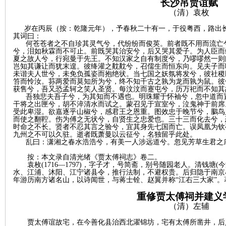
城
长沙吊贾谊赋
（
清）
袁枚
岁在丙辰
（按：乾隆元年）
，予春秋二十有一，于役粤西，路出
其词曰：
何苍苍者之不自珍其灵气兮，代纷纷而俊英。前者既不用而流亡
兮，泪如秋霖而不可止。前既哭其治安兮，后又哭其爱子。为人臣而
夏之故人兮，行宛曼于先王。不知汉家之自有制度兮，乃嘐嘐然一则
岂知其谦让而犹末遑。彼绛灌之黆黆兮，召儒生而恒东向。见夫子而
未谐夫人世兮，未免负孤姿而抱绝状。当七国之妖氛将发兮，彼社稷
笞而怜汝。荪两爱而莫知所为兮，终不知千古之孰为龙而孰为鼠。彼
获售兮，吾又恐孟轲之笑人圣贤。每汶汶而蹇屯兮，历万祀而不知其
吾独悲夫吾子兮，为其知而不遇也。明珠耀于怀袖兮，忽中道而
长
干将之出匣兮，胡不淬清水而试之。蒙召见于宣室兮，泣鬼神于前席
受此卑湿。欲嘉逐乎山椒兮，感君王之恩重。图效忠于晚节兮，鵩鸟
而使之翻鞚。伤为傅之无状兮，自贤生之忠爱也。三十三而化去兮，
时命之不长。贤者不忍其言之验兮，宜其身先七国而亡。误凤凰为钦
九州之不可以久驻。逝者既萧曼以云征兮，名独留乎此处。
乱曰：潇湘之春水浩浩兮，有美一人涉远道兮。忽见芳草生君之
按：本文录自清光绪《贾太傅祠志》卷二。
袁枚
(1716—1797)，字子才，号简斋，别号随园老人。清钱塘
水、江浦、沐阳、江宁诸县令，推行法制，不避权贵。后归隐于南京
年游历南方诸名山，以诗闻世，与蒋士铨、赵翼并称“江右三大家”
重修贾太傅祠并建义
沙
（清）左辅
贾太傅谊故宅，在今善化县治西北濯锦坊，宅有太傅所凿井，后