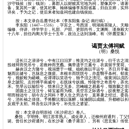
沙守钱侯
（按：钱澍）
，募郡人以财赎其宅地为祠，塑像其中，请著
备，复其民一家，使其祀事。翰林编修李东阳省墓，归自京师，实拜
详矣，予为之记，使后来者知兹祠也建自钱侯始。
~
按：本文录自岳麓书社本《李东阳集
·杂记·南行稿》。
李东阳（
1447—1516），字宾之，号西涯，明湖南茶陵人。天顺
编修、侍讲、侍学学士，礼部、户部、吏部尚书，文渊阁、谨身殿大
十八年，担任内阁大学士十五年，政治上达到顶峰。有《怀麓堂集》
谒贾太傅祠赋
（明）桑悦
湜长江之漭漭兮，中有江曰汨罗；惟灵均之往湛兮，衍千古之清
投雄辩而凭吊兮，若救种而烹蠡。佩带遗乎兰蕙兮，衣裳留乎芰荷。
赫炎汉之方隆兮，视溺楚于一螺。稳机衡以平运兮，齐日月乎羲
名
魅而比健兮，岂脉息之微瘥。本根丰而皝皝兮，亦盘翳乎条柯。郁蚩
兮，视蚁蛭为嵯峨。佥谭谭以笑语兮，独予泪之滂沱。催黄润以戊匹
阜之陂陀。左控搏乎南威兮，右抚抹兮妖娥。怜陵华之奇质兮，弄光
禾。凭旱云以输悰兮，惜来日之无多。悲崦嵫之易暮兮，慨致鵩之非
团圆土之汶汶兮，铸宝鉴而为模。羌空言之际遇兮，皎夜壑之鸾
明而独诎兮，胡今古之同科？謇人生之穷达兮，直寒暑之经过。委吾
兮，消长袖之傞傞。予将酿沆瀣以落醉，味瀹阴以成餔。升都峤以长
反观乎太初。终吾生以泮涣兮，补先生之婆娑。
按：本文录自明崇祯《长沙府志》卷八。
桑悦，字明怿。明江苏常熟人。成化举人，迁柳州府通判，丁父
诞。曾任长沙府通判，在长沙著《桑子莆言》。另有《思玄集》传世