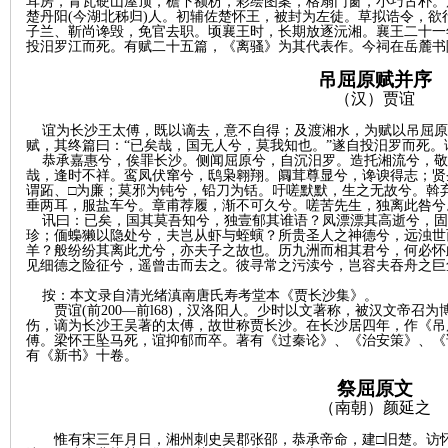
耳房，青瓦硬山屋顶，檐下额枋，彩绘图案，格扇门窗，小巧古朴。屈原
楚丹阳(今湖北秭归)人。初辅佐楚怀王，被封为左徒。草拟诰令，
子兰、靳尚谗毁，免官去职。顷襄王时，长期放逐沅湘。襄王二十一年
沙
投汨罗江而死。有赋二十五篇，《离骚》为其代表作。今祠在岳麓书院
吊屈原赋并序
（汉）贾谊
谊为长沙王太傅，既以谪去，意不自得；及渡湘水，为赋以吊屈原
赋，其终篇曰：
“已矣哉，国无人兮，莫我知也。”遂自投汨罗而死
恭承嘉惠兮，俟罪长沙。侧闻屈原兮，自沉汨罗。造托湘流兮，敬
哉，逢时不祥。鸾凤伏窜兮，鸱枭翱翔。阘茸尊显兮，谗谀得志；贤
谓跖、
□为廉；莫邪为钝兮，铅刀为铦。吁嗟默默，生之无故兮。斡
垂两耳，服盐车兮。章甫荐履，渐不可久兮。嗟苦先生，独离此咎兮
讯曰：已矣，国其莫吾知兮，独壹郁其谁语？凤漂漂其高逝兮，固
珍；偭蟂獭以隐处兮，夫岂从虾与蛭螾？所贵圣人之神德兮，远浊世
文
羊？般纷纷其离此尤兮，亦夫子之故也。历九洲而相其君兮，何必怀
见细德之险征兮，遥曾击而去之。彼寻常之污渎兮，岂容夫吞舟之巨
按：本文录自清光绪滇南唐氏寿考堂本《贾长沙集》。
贾谊
(前200—前l68)，汉洛阳人。少时以文著称，被汉文帝
伤，谪为长沙王吴著的太傅，故世称贾长沙。在长沙居四年，作《吊
傅。梁怀王坠马死，谊抑郁而卒。著有《过秦论》、《治安策》、《
有《新书》十卷。
祭屈原文
（南朝）颜延之
惟有宋三年月日，湘州刺史吴郡张邵，恭承帝命，建
□旧楚。访
库