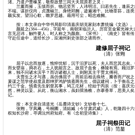
渚。乃遣户曹椽某，敬祭故楚三闾大夫屈原君之灵：
兰薰而摧，玉缜而折。物忌坚芳，人讳明洁。曰若先生，逢辰之
不端。谋折仪尚，贞蔑椒兰。身绝郢阙，迹遍湘干。比物荃荪，连类
颖实发。望汨心欷，瞻罗思越。藉用可尘，昭忠难阙。
按：本文录自中华书局影印清嘉庆胡克家刻本萧统编《文选》。
颜延之
(384—456)，字延年，南朝宋临沂人。历官至金紫光
言无忌讳，触忤要人，时人称之为颜彪。《宋书》、《南史》皆有传
守赴任途中，道经长沙，应湘州刺史张邵之请而作。
建修屈子祠记
（清）张翙
|
屈子以忠而放逐，憔悴忧郁，沉于汨罗以死，夫人而悲其志矣。
而女媭庙，捣衣石，土人犹能言之。故屈子血食，彝陵有焉。顾汨罗
来，独不问诸水滨乎？而访诸都人士，则附其主于贾太傅祠。
夫贾生之才与遇，虽仿佛屈子，而前后相去殊绝，瓣香而尸祝之
爰谋之范学使叔度及郡绅罗鸿胪慎斋两先生，倡议建祠，卜于衡岳之
约三千金。慎斋先生躬督其事，鸠工庀材，经始于丙辰
（按：嘉庆元
然，神灵以妥。从此，衡山湘水，虽妇孺渔樵，亦搴香草，思美人矣
记。
按：本文录自清道光《岳麓诗文钞》文钞卷十七。
张
翙
，字凤
飏
，号
桐圃，清姑臧（今甘肃武威）人，乾隆四十六
权知长沙府，寻调沅州府知府。
有《念初堂诗集》。
长
屈子祠祭田记
（清）范鏊