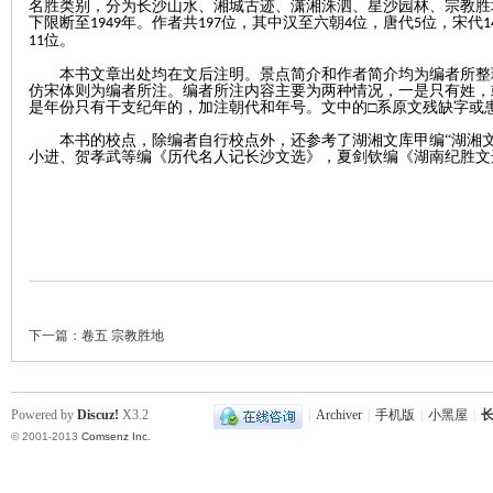
名胜类别，分为长沙山水、湘城古迹、潇湘洙泗、星沙园林、宗教胜
下限断至
年。作者共
位，其中汉至六朝
位，唐代
位，宋代
1949
197
4
5
1
位。
11
沙
本书文章出处均在文后注明。景点简介和作者简介均为编者所整
仿宋体则为编者所注。编者所注内容主要为两种情况，一是只有姓，
是年份只有干支纪年的，加注朝代和年号。文中的
□系原文残缺字或
本书的校点，除编者自行校点外，还参考了湖湘文库甲编
“湖湘
小进、贺孝武等编《历代名人记长沙文选》，夏剑钦编《湖南纪胜文
文
下一篇：
卷五 宗教胜地
Powered by
Discuz!
X3.2
|
Archiver
|
手机版
|
小黑屋
|
长
© 2001-2013
Comsenz Inc.
库