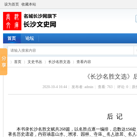
设为首页
收藏本站
首页
论坛
首页
文史书丛
长沙名胜文选
查看内容
《长沙名胜文选》
2020-10-4 16:44
|
发布者:
admin
|
查看:
763
|
评论: 0
|
原
长
›
›
›
›
后
记
本书录长沙名胜文赋共
268
篇，以名胜点逐一编排，总数达
处
156
著名历史遗迹，内容涵盖山水、洲渚、园林、寺庙、名人故居、名人