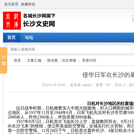
设为首页
收藏本站
首页
论坛
首页
文集汇编
陈先枢：访古湖湘
查看内容
侵华日军在长沙的
2020-9-30 19:42
|
发布者:
admin
|
查看:
756
|
评论: 0
|
原
长
›
›
›
›
日机对长沙地区的狂轰滥
抗日战争时期，日机频繁深入中国大陆腹地，对人口稠密的城市
点地区。从
1937年11月至1944年6月，日军飞机先后对长沙市空袭1
2000余人，炸伤2300余人，炸毁房屋3000余栋。
1937年8月5日，日机首次飞临长沙上空，盘旋数匝而去。8月2
向长沙飞来”的情报，便立即发放防空警报，全城实行灯火管制，而
第一次防空警报。11月24日下午，日机首次轰炸长沙。4架日机在小吴