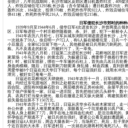
全统计，八年抗战期间，长沙市城区及郊区遭日机轰炸81次，409架次，投
人，炸毁店铺住宅1293栋;长沙县（含今望城县）遭日机轰炸29次，炸
轰炸26次，184架次，投弹370枚，炸死炸伤平民922人，炸毁店铺住宅
弹411枚，炸死炸伤平民216人，炸毁店铺住宅215栋。
日军侵犯长沙市郊时的种种
1939年9月至1944年
6
月，侵华日军
4
次进攻长沙，并曾两度占领
区，日军每进驻一个村庄都伴随着烧、杀、奸、掳，犯下一桩桩令人
1941年农历八月初七，日军从城东浏阳河湖迹渡进攻长沙，上
一次就杀了59人。徐启明一户7口人，有6人躲在猪楼坑里，日兵一
小豆腐店，全家6口仅留下他一人，其他都是被日兵用刺刀刺死的。这
栋。凡不及逃走的妇女，均被奸污了，无一幸免。
1941年农历八月初，日寇第二次进犯长沙时，花桥地区是日军
|
家屋场（今马王堆乡）的黄念四，为躲避日寇，携妻带子挑着行李外
村）时，被日军抓获，绑在一牛车篷的石柱上，首先由几名日兵轮番
身血肉模糊。随后，日寇用刺刀朝黄满 身乱捅，鲜血四溅，直到折
周爱华被8个日寇在光天华日下轮奸。每个日寇强奸后，就用水冲洗
泄完，被奸女已奄奄一息。
日寇还在花桥地区大肆烧抢。
1941年农历十一月，日军6师团
城，均经过东屯渡地区，所到之处都实行抢光、烧光。长塘园陶起凤
四合院。进院有80级麻石阶台，两层楼房有正房40余间、杂屋平房
给了佃户张菊生一家。日寇一进庄院，首先把他们的几头耕牛、数十
具、农具打烂当柴火烧光。最后在撤退之前又纵火烧屋，将建筑面积1
损失最低估算不下150万元。
1941年农历十二月十九日，日寇从庆华乡石头岭木家坡过，走
外公外婆，在死人堆里爬来爬去，亲眼看见一个坑里横着10具尸体
长
见每人身上都刺了7刀，两手在地上抠得血红肉烂，是活活痛死的。
怀孕临近产期逃不了，被日兵抓住强奸。婆婆公公看见媳妇遭蹂躏，
妇被日寇4人轮奸后，两边大腿各刺一刀，当场死亡。死后，肚子里
个近百亩的大水库，日军进村后，一次就在此塘将村民淹死25人。