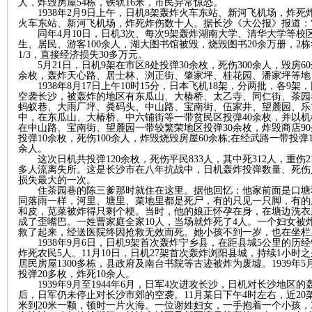
人，炸毁房屋54栋，铁轨16米，市民异常惊恐。
1938年2月9日上午，日机8架轰炸火车东站、新河飞机场，炸死
火车东站、新河飞机场，炸死炸伤数十人。据长沙《大公报》报道：“
沙
同年
4月10日，日机3次、每次9架轰炸湖南大学、清华大学等校
生、居民、游客100余人，湖大图书馆被毁，烧毁图书20余万册，
1/3，直接经济损失30多万元。
5月21日，日机9架在市区8处投弹30余枚，死伤300余人，毁房60
余枚，轰炸天心路、居士林、浏正街、肇家坪、桂花园、潘家坪等地，
1938年8月17日上午10时15分，日本飞机18架，分两批，各
空袭长沙，被轰炸的地区有东瓜山、大椿桥、太乙寺、同仁街、茶园
蚂蚁巷、大雨厂坪、粪码头、中山路、宝南街、伍家井、望麓园、乐
中，在东瓜山、大椿桥、中六铺街等一带贫民区投弹40余枚，并以机枪
在中山路、宝南街、望麓园一带较繁荣地区投弹30余枚，炸毁商店90
投弹10余枚，死伤100余人，炸毁烧毁房屋60余栋;在经武路一带投弹1
余人。
这次日机共投弹
120余枚，死伤平民833人，其中死312人，重伤2
文
多人流离失所。这是长沙市在八年抗战中，日机轰炸投弹数量、死伤
损失最大的一次。
住茶园巷的陈三爹那时就住在这里。据他回忆：他家前面是口塘
同落雨一样，河里、塘里、菜地里都是死尸，有的只见一只脚，有的
和皮，苋菜被炸得只剩个梗。当时，他的娘正怀孕在身，在塘边洗衣
成了歪嘴巴。一姓曹家庭全家
10人，当场就炸死了4人。一个妇女
救了起来，经送医院终因抢救无效而死。她小孩不到一岁，也在坐栏
1938年9月6日，日机9架首次轰炸宁乡县，在距县城5公里的历
炸死农民5人。11月10日，日机27架首次轰炸浏阳县城，持续1小时之
居民房屋1300多栋，县政府及南台书院等古迹被炸为废墟。1939年
投弹20多枚，炸死10余人。
1939年9月至1944年6月，日军4次进攻长沙，日机对长沙地区的
后，日军仍未停止对长沙市郊的空袭。11月某日下午4时左右，近20
米到20米一颗，顿时一片火海。一位谢姓妇女，一手抱着一个小孩，
库