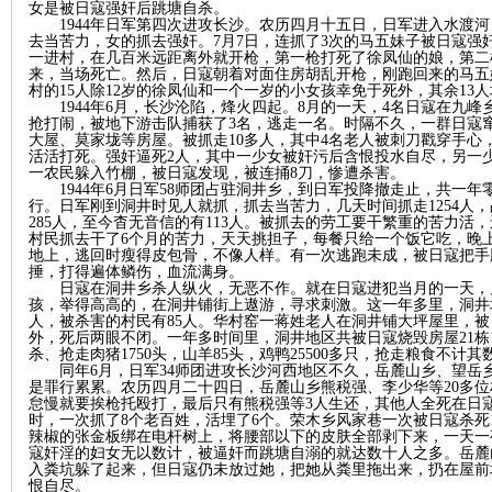
女是被日寇强奸后跳塘自杀。
1944年日军第四次进攻长沙。农历四月十五日，日军进入水渡
去当苦力，女的抓去强奸。7月7日，连抓了3次的马五妹子被日寇强
一进村，在几百米远距离外就开枪，第一枪打死了徐凤仙的娘，第二
来，当场死亡。然后，日寇朝着对面住房胡乱开枪，刚跑回来的马五
村的15人除12岁的徐凤仙和一个一岁的小女孩幸免于死外，其余13
1944年6月，长沙沦陷，烽火四起。8月的一天，4名日寇在九
抢打闹，被地下游击队捕获了3名，逃走一名。时隔不久，一群日寇
大屋、莫家垅等房屋。被抓走10多人，其中4名老人被刺刀戳穿手心
活活打死。强奸逼死2人，其中一少女被奸污后含恨投水自尽，另一
沙
一农民躲入竹棚，被日寇发现，被连捅8刀，惨遭杀害。
1944年6月日军58师团占驻洞井乡，到日军投降撤走止，共一
行。日军刚到洞井时见人就抓，抓去当苦力，几天时间抓走1254人
285人，至今杳无音信的有113人。被抓去的劳工要干繁重的苦力
村民抓去干了6个月的苦力，天天挑担子，每餐只给一个饭它吃，晚上
地上，逃回时瘦得皮包骨，不像人样。有一次逃跑未成，被日寇把手
捶，打得遍体鳞伤，血流满身。
日寇在洞井乡杀人纵火，无恶不作。就在日寇进犯当月的一天，
孩，举得高高的，在洞井铺街上遨游，寻求刺激。这一年多里，洞井地
人，被杀害的村民有85人。华村窑一蒋姓老人在洞井铺大坪屋里，
外，死后两眼不闭。一年多时间里，洞井地区共被日寇烧毁房屋21栋1
杀、抢走肉猪1750头，山羊85头，鸡鸭25500多只，抢走粮食不计
同年
6月，日军34师团进攻长沙河西地区不久，岳麓山乡、望岳
文
是罪行累累。农历四月二十四日，岳麓山乡熊税强、李少华等20多
怠慢就要挨枪托殴打，最后只有熊税强等3人生还，其他人全死在日
时，一次抓了8个老百姓，活埋了6个。荣木乡风家巷一次被日寇杀死
辣椒的张金板绑在电杆树上，将腰部以下的皮肤全部剥下来，一天一
寇奸淫的妇女无以数计，被逼奸而跳塘自溺的就达数十人之多。岳麓
入粪坑躲了起来，但日寇仍未放过她，把她从粪里拖出来，扔在屋前
恨自尽。