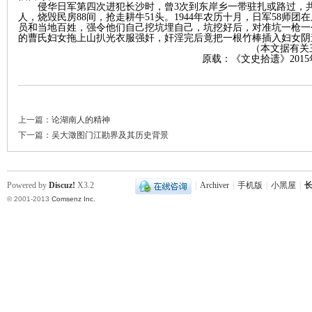
侵华日军第四次进犯长沙时，曾
3次到东岸乡一带驻扎或路过，共
人，烧毁民房88间，抢走耕牛51头。1944年农历十月，日军58师
员和当地百姓，强令他们自己挖坑埋自己，坑挖好后，对准坑一枪一
的曹氏妇女拖上山扒光衣服强奸，奸淫完后竟把一根竹棒插入妇女阴
（本文据有关
原载：《文史拾遗》2015
史
上一篇：
论湖南人的精神
下一篇：
吴大澂图门江勘界及其历史背景
Powered by
Discuz!
X3.2
|
Archiver
|
手机版
|
小黑屋
|
长
© 2001-2013
Comsenz Inc.
网