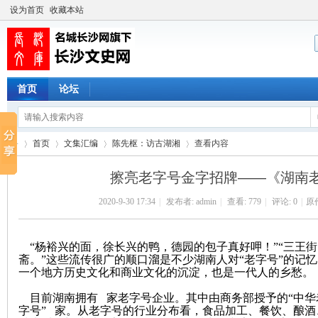
设为首页
收藏本站
首页
论坛
首页
文集汇编
陈先枢：访古湖湘
查看内容
擦亮老字号金字招牌——《湖南
2020-9-30 17:34
|
发布者:
admin
|
查看:
779
|
评论: 0
|
原
长
›
›
›
›
“杨裕兴的面，徐长兴的鸭，德园的包子真好呷！”“三王
斋。”这些流传很广的顺口溜是不少湖南人对“老字号”的记忆
一个地方历史文化和商业文化的沉淀，也是一代人的乡愁。
目前湖南拥有
家老字号企业。其中由商务部授予的
“中华
字号” 家。从老字号的行业分布看，食品加工、餐饮、酿