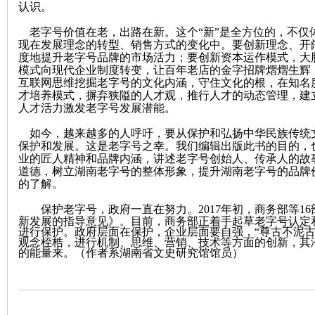
认识。
老字号价值在老，出路在新。这个
“新”是全方位的，不
现在发展理念的转型、销售方式的变化中。要创新理念、开
度地提升老字号品牌的市场活力；要创新资本运作模式，大
模式向现代企业制度转变，让百年老店的金字招牌熠熠生辉
互联网思维挖掘老字号的文化内涵，守住文化的根，在知名
才培养模式，摒弃狭隘的人才观，推行人才的动态管理，建
人才活力激发老字号发展潜能。
如今，越来越多的人呼吁，要从保护和弘扬中华民族传统
|
保护和发展。这是老字号之幸。我们编辑出版此书的目的，
业的匠人精神和品牌内涵，讲述老字号创始人、传承人的故
道德，树立湖南老字号的整体形象，提升湖南老字号的品牌
的了解。
保护老字号，政府一直在努力。
2
017
年初，商务部等
16
新发展的指导意见》。目前，商务部正着手起草老字号认定
进行保护。政府层面在保护，企业层面要自强，“尊古不泥古
观念桎梏，进行机制、思维、营销、技术等方面的创新，其
的能量来。
（作者系湖南省文史研究馆馆员）
长