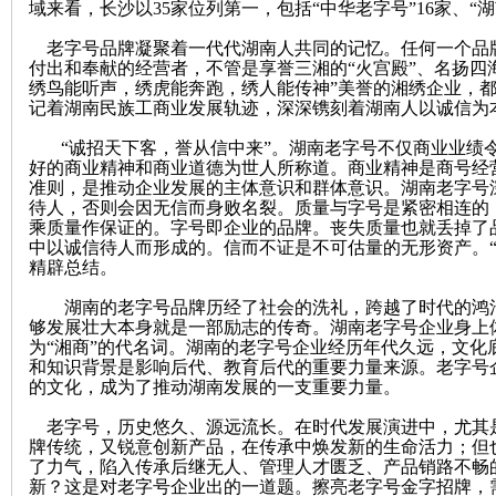
域来看，长沙以
35
家位列第一，包括“中华老字号”
16
家、“湖
沙
老字号品牌凝聚着一代代湖南人共同的记忆。任何一个品
付出和奉献的经营者，不管是享誉三湘的
“火宫殿”、名扬四
绣鸟能听声，绣虎能奔跑，绣人能传神”美誉的湘绣企业，
记着湖南民族工商业发展轨迹，深深镌刻着湖南人以诚信为本
“诚招天下客，誉从信中来”。
湖南老字号不仅商业业绩
好的商业精神和商业道德为世人所称道。商业精神是商号经
准则，是推动企业发展的主体意识和群体意识。湖南老字号
待人，否则会因无信而身败名裂。质量与字号是紧密相连的
乘质量作保证的。字号即企业的品牌。丧失质量也就丢掉了
中以诚信待人而形成的。信而不证是不可估量的无形资产。
文
精辟总结。
湖南的老字号品牌历经了社会的洗礼，跨越了时代的鸿
够发展壮大本身就是一部励志的传奇。湖南老字号企业身上
为
“湘商”的代名词。湖南的老字号企业经历年代久远，文化
和知识背景是影响后代、教育后代的重要力量来源。老字号
的文化，成为了推动湖南发展的一支重要力量。
老字号，历史悠久、源远流长。在时代发展演进中，尤其
牌传统，又锐意创新产品，在传承中焕发新的生命活力；但
了力气，陷入传承后继无人、管理人才匮乏、产品销路不畅
新？这是对老字号企业出的一道题。擦亮老字号金字招牌，
库