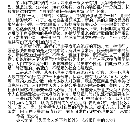
黎明晖在那时候的上海，装束跟一般女子有别，人家梳长辫子、
己。她是短发、短衬衣、短裤或短裙。这样的装扮显得十分前卫。长
短发短裙的女生，
“明晖装”很快在湖南各城市流行起来。
“流行”一词，《辞海》的解释是：“迅速传播或盛行一时”，并无
起，情形就不一样了。在社会生活领域里，新的、美的东西较易流行
常的审美心理。一支歌唱腻了，就想有新歌来代替；一种服装款式穿
史
美，必然会反映到消费行为和商品的流行样式上来。民国时期湖南城
这反映了审美活动的共鸣观象。包括明星带来的流行歌曲和流行服饰
了欣赏者的心灵，使受众把自己的感情与其交融在一起，产生了强烈
理具有如下几个明显的特点：
一是新鲜心理。新鲜心理主要表现在流行的开始。每一种流行，
愿意接受新鲜事物是人类的本能，所以民众常乐于接受明星带来的新
少、新鲜感强烈为特征。不稀少，也就不新鲜，流行就过去了。明星
意，所以能使人更快更早地注意到行为主体。有些人喜欢模仿明星别
意。人们在崇尚流行时，既要求模仿，又要求个性化。由此形成了流
是一种普遍的、易变的、不稳定的社会心理现象。
二是从众心理。从众心理主要表现在流行初起阶段。这一心理决
人数在整个流行过程中呈正态分布。从众心理有
“顺从”和“盲从”
屑一顾的人都是少数，绝大多数人对剧目、歌曲乃至商品等的审美心
自觉的行为。人们往往认为，凡是合乎潮流的就是好的、美的，反之
网
社会认同感和社会安全感的心理。所以，这部分人乐意接受为大多数
个人自愿接受社会行为规范的倾向，是明星时尚得以流行的重要条件
三是优越心理。
即流行时尚在民众心目中的审美价
值，认为优
所好为己之所好，认为
流行时尚
的核心是能
“表现自我”。他们仿效
胜”，高人一等。总希望他人对自己的行为模式、娱乐方式，以及
赞赏，因而在明星时尚流行时，有意追求自己的“心理形象”，尽
作者
陈先枢
参考文献
《民国文人笔下的长沙》《老报刊中的长沙》