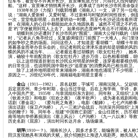
位军爷，被责令不许离开长沙。宣景琳焦急万分，只得托人找何键的
船。”这样，宣景琳才悄悄离开长沙。此事成了当时长沙市民茶余饭
1938年长沙《力报》刊载郭维麟《湖南人》一文，讲了另一位
沙
说：
“
湖南人爱新鲜，又爱时髦。不过新鲜与时髦的时间性很长，倒
一次，堂堂电影明星，自然要哄动一时哪。而至今长沙还流传着所谓
鲜，在湖南人的心目中都能如此永久地固执着，诚然不可谓之不朽也
是
‘
朽
’
字便被用到骂人上去了。如果你的态度神气有点不讨湖南人的
胡蝶到长沙还遭到了长沙市民的
“围观”。湖南大公报
刊载的《
胡
时，“记者从八角亭经过，见复盛绸缎庄门前围了一大堆人，向门里
的如争吵之类的场面。问问这些人，才知道是‘看胡蝶’”。胡蝶十年
筹募基金而举办音乐会的，但记者和民众津津乐道的却是胡蝶的风韵
蝶的风韵不减当年。……记者最近看过胡蝶的《歌女红牡丹》，她本
演，确较十年前配音的《歌女红牡丹》进步万倍，以色相看胡蝶，胡
以上这些报道折射出长沙民众对明星的钟爱，连穿着都要模仿明
的日常生活，也说明民国中期长沙“追星族”的消费风尚已相当前卫。
除了上述外地明星经常来湖南外，湖南本地也涌现了不少明星，
文
原因之一。
20世纪30年代，湖南籍电影明星主要有：
金山
（
1911—1982）。原名赵默，字缄可，湖南沅陵人。父赵
后定居苏州。青少年时期，金山当过学徒。后在上海学画、学诗，参
入中国共产党。1935年，与章泯组织东方剧社。同年秋，又组织“上
《钦差大臣》和电影《狂欢之夜》《夜半歌声》，成为著名戏剧和电影明
话剧《赛金花》、《爱与死之角逐》，电影《貂婵》。七七卢沟桥事
演出话剧《保卫卢沟桥》。八一三淞沪会战后，与洪深共同组织“上
你的鞭子》等。同年冬，组建“中国救亡剧团”，金山任团长，历尽
南等地向华侨募捐演出《塞上风云》《卢沟桥》《九一八以来》等救亡
历史名剧《屈原》，演出时问长达月余，场场爆满。
胡萍
(1910一？)。湖南长沙人，因多才多艺，能编善演，被人
田汉发现她具有演戏的天赋，就介绍她到上海进入戏剧界。她先加入
库