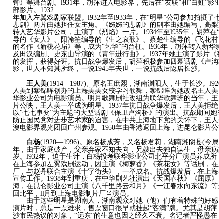
钟》等舞台剧。l931年，胡萍进入电影界，先后在“友联”和“白虹
部影片。1932
年加入左翼戏剧家联盟。
l932年至l933年，在“明星”公司参加
悲剧》两片由她担任女主角。《姊姊的悲剧》的剧本由她编写，高梨痕
转入艺华影片公司，主演了《烈焰》一片。1934年至l935年，胡萍
导的《女人》、阳翰笙编导的《生之哀歌》、蔡楚生编导的《飞花村
的名作《新桃花扇》等，成为“艺华”的台柱。l936年，胡萍转入新
及田汉编剧、史东山导演的《青年进行曲》。l937年她主演了影片
的发挥，获得好评。抗日战争爆发后，胡萍积极参加四幕话剧《卢沟
影，世人不知其所终，一说1945年去世，一说抗战后隐居长沙。
王人美
(1914—1987)。原名王庶熙，湖南浏阳人，生于长沙。l
人美到黎锦晖创办的上海美美女校学习歌舞，黎锦晖为她改名王人美。
|
华影业公司为电影演员。明月歌舞剧社改组为联华歌舞班的当年，王
片公映，王人美一举成为明星。1937年抗日战争爆发后，王人美拒
以
“七七事变”为主题的大型话剧《保卫卢沟桥》的演出。抗战期间
防止国民党对进步艺术家的迫害，在中共上海地下党的关怀下，王人美等
澳电影界观光团回广州参观。1950年由香港返回上海，进昆仑影片公
白杨
(1920—1996)。原名杨成芳，又名杨君莉，湖南湘阴县(今
年，由于家庭破产，父亲弃家不知去向，兄嫂出去独自谋生，母亲病故
岁。l932年，迫于生计，白杨投考联华影业公司北平分厂演员养成
在上海参加左翼戏剧运动，因主演《梅萝香》《茶花女》等话剧，在剧
厂，与赵丹联合主演《十字街头》，一举成名。抗战爆发后，在上海
宣传工作。1938年到重庆，在中华剧艺社演出《天国春秋》《屈原》
海，在昆仑影业公司主演《八千里路云和月》《一江春水向东流》等进步
长
回北平，ll月到上海电影制片厂当演员。
由于这些明星是湖南人，湖南观众对她（他）们有着特殊的好感
演片时，总是一票难求，售票窗口很早就挂起
“客满”牌。尤其是胡
沙市民热议的对象，“远东”的生意也因之经久不衰。名记者严怪愚
在