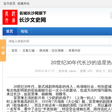
设为首页
收藏本站
首页
论坛
首页
文集汇编
陈先枢：访古湖湘
查看内容
20世纪30年代长沙的追星
2020-9-30 17:37
|
发布者:
admin
|
查看:
629
|
评论: 0
|
原
长
›
›
›
›
20世纪30年代
，新
式戏剧和电影的传入，给湖南社会，特别是城
每次电影明星的莅临都能引起一次小小的轰动，也成为当时报刊最热
来过长沙
，如
宣景琳
、
杨耐梅
、
胡蝶
等
。
宣景琳主演的影片有《少奶奶的扇子》《上海一妇人》《歌场春
时上座率最高的巨片。
1935年7月湖南《大公报》载，宣景琳的剧
的《歌场春色》，而且片前还有一段她的清唱《汾河湾》，所以赢得
一名军爷，看中了这位“半老徐娘”，特设堂会请她出席。因传说此人