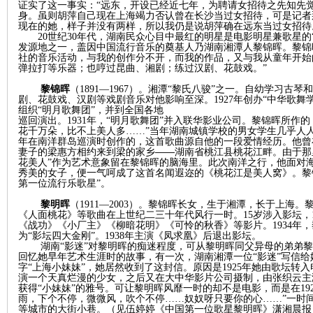
证实了这一事实：
“
远东，开设已经近七年，为聘请女招待之先知先
身。虽则胡萍自己现在上海竭力否认曾在长沙当过女招待，可是记者
现在的她，样子并没有两样，所以我仍是说胡萍确在远东当过女招待
20世纪30年代，湖南民众心目中最红的明星是电影明星兼歌星
发源地之一，盖因中国流行音乐的奠基人乃湖南湘潭人黎锦晖。黎锦
社的音乐活动，与我的创作分不开，而我的作品，又与我从童年开始
弹拉打等乐器；也哼过昆曲、湘剧；练过汉剧、花鼓戏。”
黎锦晖
（
1891—1967）。湘潭“黎氏八骏”之一。自幼学习
剧、花鼓戏、汉剧等戏剧音乐对他影响至深。1927年创办“中华歌舞学
沙
组织“明月歌舞团”，并到全国各地
巡回演出。
1931年，“明月歌舞团”并入联华影业公司。黎锦晖所作的
花千万朵，比不上美人多
……”当年湖南城镇学校的男女学生几乎人
年在南洋群岛巡演时创作的，这首歌曲源自他的一段爱情经历。他曾
——
妻子的梁惠方相约来到梁的家乡
湖南
省
桃江县
桃花江畔。由于那
花美人
”
作为艺术意象留在黎锦晖的脑海里。此次南洋之行，他面对
秀美的女子，便一气呵成了这首名闻遐迩的《桃花江是美人窝》
。
黎
第一位流行乐歌星”。
黎明晖
（
1911—2003）。黎锦晖长女，生于湘潭，长于上海
《人面桃花》等歌曲在上世纪二三十年代风行一时。15岁涉入影坛，
《战功》《小厂主》《柳暗花明》《可怜的秋香》等影片。1934年
为“影坛四大金刚”。1938年主演《凤求凰》后退出影坛。
文
湖南
“影迷”对
黎明晖的痴迷程度，可从黎明晖同父异母的弟弟黎
回忆她早年艺术生涯时的故事，有一次，湖南湘潭一位“影迷”写信
字“上海小妹妹”，她居然收到了这封信。原因是1925年她由歌坛转
演一个天真烂漫的少女，之后又在大中华影片公司摄制，由张织云主
获得“小妹妹”的雅号。可让黎明晖风靡一时的却不是电影，而是在19
雨，下个不停，微微风，吹个不停……奴奴呀只要你的心……”一时
等城市的大街小巷。
（见
伍婷婷
《
中国第一位歌星黎明晖
》
潇湘晨报