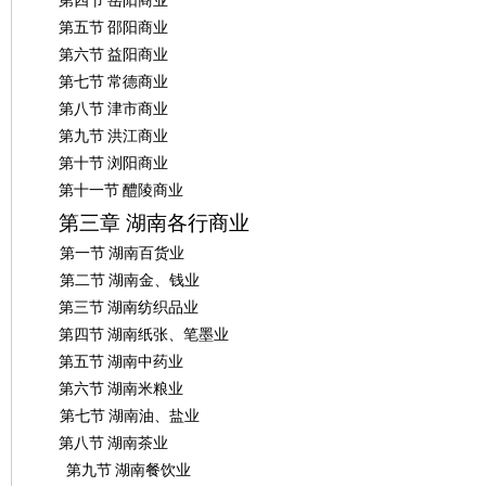
第四节
岳阳商业
第五节
邵阳商业
第六节
益阳商业
第七节
常德商业
第八节
津市商业
第九节
洪江商业
第十节
浏阳商业
第十一节
醴陵商业
|
第三章
湖南各行商业
第一节
湖南百货业
第二节
湖南金、钱业
第三节
湖南纺织品业
第四节
湖南纸张、笔墨业
第五节
湖南中药业
第六节
湖南米粮业
第七节
湖南油、盐业
长
第八节
湖南茶业
第九节
湖南餐饮业