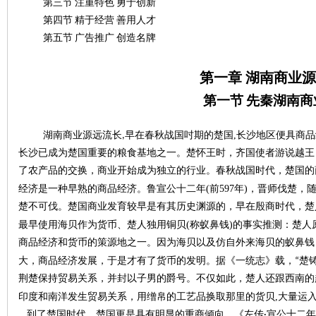
第三节
注重特色
勇于创新
第四节
精于经营
善用人才
第五节
广告推广
创造名牌
史
第一章
湖南商业源
第一
节
先秦
湖南商
,
湖南商业源远流长
,
早在春秋战国吋期的楚国
长沙地区便具商品
长沙已成为楚国重要的粮食基地之一。楚怀王时，齐国使者游说越王
了农产品的交换，商业开始成为独立的行业。春秋战国时代，楚国的
(
597
)
经济是一种早熟的商品经济。鲁宣公十二年
前
年
，晋师伐楚，随
楚不可伐。楚国商业发育较早是有其历史渊源的，早在殷商时代，楚
网
(
)
最早使用海贝作为货币、楚人独用铜贝
称蚁鼻钱
的事实推测：楚人
商品经济和货币的策源地之一。因为海贝以及仿自外来海贝的蚁鼻钱
大，商品经济发展，于是才有了货币的发明。据《一统志》载，“楚
荆楚保持贸易关系，并封以子男的爵号。不仅如此，楚人还跟西南的
,
印度和南洋发生贸易关系，用缯帛的工艺品换取那里的货贝
大量运
到了楚国时代，楚国更是具有明显的重商倾向。《左传
·宣公十二