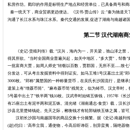
私营作坊。戳印的作用是标明生产地点和经营单位，已具备商号和商
:
秦一统天下，商业贸易更趋便达。《汉书
·贾山传》云
“秦为驰道天
,
沟通了长江水系与珠江水系。秦代交通的发展
促进了湖南与南越诸
第二
节
汉代
湖南商
网
:
《史记
·货殖列传》载
“汉兴，海内为一，开关梁，弛山泽之禁
得其所欲。”当时全国商业普遍兴起，如关中地区，“多大贾”，邹鲁“
一批富商大贾，如周人师史“转毂以百数，贾郡国，无所不至……致七
1
分发达，可从考古发掘资料中得到证实。如马王堆
号汉墓岀土泥“郢
3000
枚。“郢称”属楚国的一种称量货币，在吴氏长沙国流行，是继
遣策上有“缯聂币筒”、“麻布聂币笥”残简文，似为铸币。汉文帝时
5
”
1957
号墓中出土了“铁半两
钱
33
枚。汉武帝时始铸五铢钱，
年《长
旗
25
有
座岀土有泥半两和泥五铢。清光绪《湖南通志·食货》载，汉长沙
沙县北里楚铸钱处。先天之际，郴衡钱才有轮郭锡铁五铢之属，皆可
汉初长沙国与南越国等的商品交换十分频繁。据《史记
·南越列
(
)
赵
佗曰：‘高帝立我，通使物，今高后听谗臣，别异蛮夷，隔绝器物