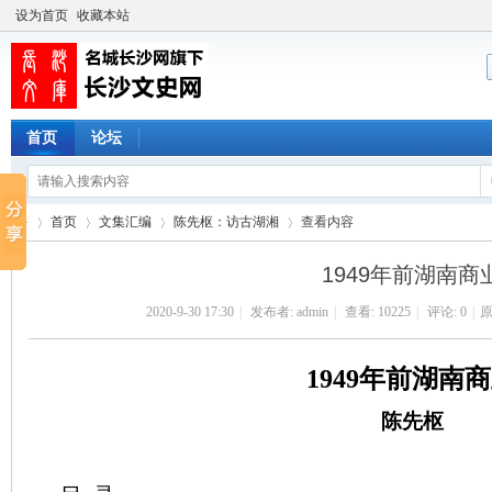
设为首页
收藏本站
首页
论坛
首页
文集汇编
陈先枢：访古湖湘
查看内容
1949年前湖南商
2020-9-30 17:30
|
发布者:
admin
|
查看:
10225
|
评论: 0
|
原
长
›
›
›
›
1949年前湖南
陈先
枢