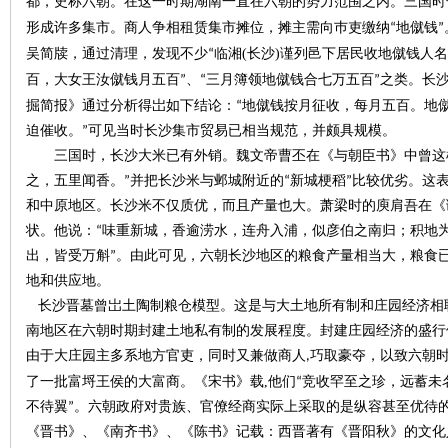
都，史称六朝。在这一时期湖南一直在六朝的势力范围之内。三国时
形成许多集市。商人争相租赁集市摊位，摊主需向巿吏缴纳“地僦钱”
(
)
吴简牍，通过清理，发现不少“临湘
长沙
谨列邑下居民收地僦钱人名
站
百，大女王汝僦钱月五百”、“三月簿领地僦钱合七万五百”之类。长
掘简报》通过分析得岀如下结论：“地僦钱按月征收，每月五百。地
迫催收。”可见当时长沙集市贸易已相当规范，并颇具规模。
三国时，长沙大米已有外销。魏文帝曹丕在《与朝臣书》中曾这
之，五里闻香。”并把长沙米与邺城附近的“新城梗稻”比较优劣。这
和中原地区。长沙米不仅质优，而且产量也大。萧梁时的庾肩吾在《
状。他说：“味重新城，香逾涝水，连舟入浦，似彦伯之南归；积地为
出，皆受万斛”。由此可见，六朝长沙地区的粮食产量相当大，粮食
地和供应地。
长沙晋墓曾岀土陶制粮仓模型。这是与大土地所有制和庄园经济相
南地区在六朝时期封建土地私有制的发展程度。封建庄园经济的盛行
由于大庄园主多系地方官吏，同时又兼做商人
,
巧取豪夺，以致六朝
,
了一批富埒王侯的大富商。《宋书》载
他们“竞收罕至之珍，远蓄未
不待翼”。六朝政府对贵族、官僚经商实际上采取的是纵容甚至优待
《晋书》、《南齐书》、《陈书》记载：西晋著有《晋阳秋》的文化