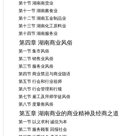
第十节
湖南南货业
第十一节
湖南酱食业
第十二节
湖南五金制品业
第十三节
湖南化工原料业
第十四节
湖南服务业
第四章
湖南商业风俗
沙
第一节
集市风俗
第二节
销售业风俗
第三节
服务业风俗
第四节
商业禁忌与商业隐语
第五节
行会和行业祖师
第六节
行会管理和行规
第七节
雇工及拜师学徒风俗
文
第八节
度量衡风俗
第五章
湖南商业的商业精神及经商之道
第一节
以义求利
诚信为本
第二节
服务顾客
回报社会