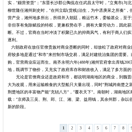
(
实．“颇营资货”；“东晋长沙郡公陶侃在任武昌太守时，“立夷市
与北
(
)
柳世隆任湘州刺史时，“在州立邸
货栈
治生，为中丞庚呆之所奏”，
营产业，湘州地多所出，所得并入朝廷，粮运竹木，委输甚众，至于
非但享有免除赋役的特权，更兼权势在手，拥有大量劳动力，因此获
断。不过，官商在当时冲淡了积聚已久的抑商风气，有利于商人们摈
逐利。
六朝政府在放任官僚贵族对商业垄断的同时，却放松了政府对商业
府较多地是通过
“和市”来控制市场交易，满足封建统治集团的需要。
(488
)
200
购，官营商业应运而生。南齐永明六年
年
湘州官府拿出库钱
地，既调节了物价，又充实了政府库存和财政收入，满足了多方面的
无论是官僚商业还是政府和市，都说明湖南地区的商业，到魏晋
大为改观，用来运输粮食的大型船只大量出现，同时
“荆城跨南楚之
荆楚地区的丰富物产能“充轫八方”，“覆衣天下”。南朝时，湖南地
载：“京师及三吴、荆、郢、江、湘、梁、益用钱，其余州郡，杂以
新的阶段。
1
2
3
4
5
6
7
8