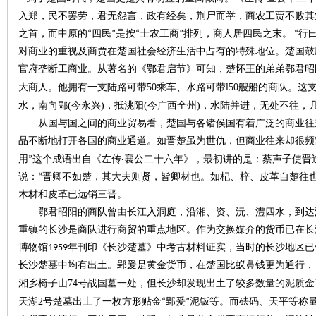
入郑，民不罢劳，君无怨言，政有经矣，荆尸而举，商农工贾不败其业
~
之首，而中原的“四民”是按“士农工商”排列，商人居四民之末。 “
对商业的重视及商贾在楚国社会经济生活中占有的特殊地位。楚国鼓
官府垄断工商业。从著名的《鄂君启节》可知，楚怀王的弟弟鄂君昭
50
l50
大商人。他拥有一支陆路可带
乘车、水路可带
艘船的商队。这
(
)
(
)
水，南向鄙
今永兴
，抵洮阳
今广西全州
，水陆并进，无处不往，
从国与国之间的商业贸易看，楚国与各诸侯国有着广泛的商业往
品不断地打开各国的商业通道。如晋楚虽为世仇，但商业往来却很频
用”这个成语出自《左传·襄公二十六年》，最初讲的是：蔡声子使晋
名
说：“晋卿不如楚，其大夫则贤，皆卿材也。如杞、梓、皮革自楚往
木材和皮革已远销三晋。
鄂君昭阳的商队曾由长江入洞庭，沿湘、资、沅、澧四水，到达
重镇的长沙是商队进行商贸的重点地区。作为交换媒介的货币已在长
博物馆
1959
年刊印《长沙楚墓》中考古材料证实，当时的长沙地区已
长沙楚墓中均有出土。郢爰是黄金货币，在楚国比蚁鼻钱更为通行，
74
湘乡椅子山
号战国墓一处，但长沙却发现出土了较多数量的泥质金
2
天湖
号楚墓出土了一枚方形贴金“郢爰”泥钣等。而砝码、天平等称