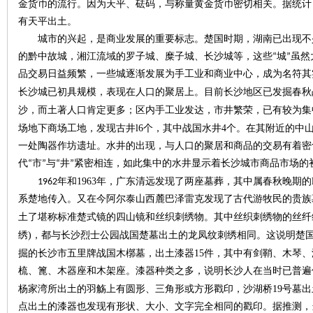
城
金货币的流行。因为天平、砝码，与称量黄金货币密切相关。据统计
有天平出土。
城市的兴起，是商业发展的重要标志。楚国时期，湖南已出现不
的黔中故城，湘江流域的罗子城、糜子城、长沙城等，这些
“城”虽
品交易日益频繁，一些城逐渐发展为手工业和商业中心，成为名符其
长沙城已初具规模，表现在人口的聚居上。目前长沙地区已发掘春秋
沙，而土著人口肯定更多；区内手工业发达，市井繁荣，已有较为集
l6
4
场地下商场工地，发现古井
个，其中战国水井
个。在其附近的中
长
一处陶器作坊遗址。水井的出现，与人口的聚居和商品的交易有着密
代“市”与“井”紧密相连，如此集中的水井显示着长沙城市商品市场的
1963
1962
年和
年，广东清远发现了两座墓葬，其中属春秋晚期的
系楚地传入。又在今阿尔泰山西麓巴泽雷克发现了古代游牧民的贵族
土了堪称标准楚式镜的四山镜和丝织刺绣物。其中丝织刺绣物的丝纤
)
绣
，都与长沙烈士公园战国楚墓出土的龙凤纹刺绣相同。这说明楚
15
掘的长沙市五里牌战国木槨墓，出土漆器
件，其中有剑鞘、木琴、
梳、篦、木器座和木架座。漆器种类之多，说明长沙人在当时已普遍
沙
19
杨家湾所出土的羽觞上有圆形、三角形或方形戳印，沙湖桥
号墓出
点出土的漆器也发现有形状、大小、文字完全相同的戳印。据推测，