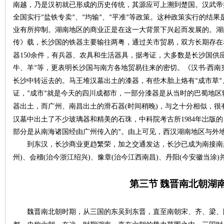
南越，乃是汉初就已形成的历史传统，其源应可上溯到楚国。汉武帝
全国实行“盐铁专卖”、“均输”、“平准”等政策。这种政策实行的结
业有所抑制。湖南地区的商业正是在这一大背景下兴起而发展的。湖
传》载，长沙国的铁器主要输往两粤，通过关市贸易，双方长期存在
下
150
器
余件，有兵器、农具和生活器具，据考证，大多数是长沙国供
牛、羊”等，更表明长沙国与南方各地贸易往来的密切。《汉书·西南
长沙中转运去的。马王堆汉墓出土的漆器，有些木胎上烙有“成市草”、
证，
“成市”就是今天的四川成都市，一部分漆器是从当时的巴蜀地
(
)
器出土，而广州、南昌出土的滑石器
时间稍晚
，与之十分相似，很
1984
汉墓中出土了不少玻璃器和精美的石珠，中科院考古所
年岀版的
部分是从南海诸国经由广州传入的”。由上可见，西汉湖南地区与外
到东汉，长沙商业更趋繁荣，加之交通发达，长沙已成为南接南
分
)
(
)
(
)
(
)
州
、会稽
治今浙江绍兴
、豫章
治今江西南昌
、丹阳
今安徽当涂
第三
节
魏晋南北朝
湖
魏晋南北朝时期，从三国的东吴到东晋，直至南朝宋、齐、梁、