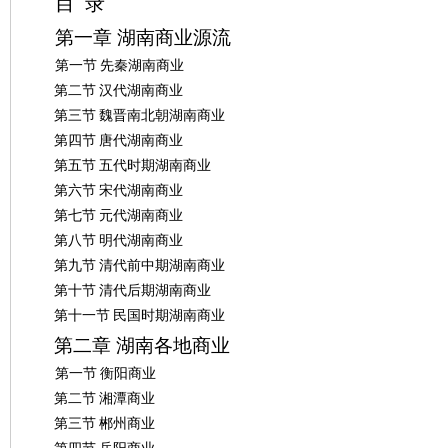
目
录
第一章
湖南商业源流
沙
第一节
先秦湖南商业
第二节
汉代湖南商业
第三节
魏晋南北朝湖南商业
第四节
唐代湖南商业
第五节
五代时期湖南商业
第六节
宋代湖南商业
第七节
元代湖南商业
文
第八节
明代湖南商业
第九节
清代前中期湖南商业
第十节
清代后期湖南商业
第十一节
民国时期湖南商业
第二章
湖南各地商业
第一节
衡阳商业
第二节
湘潭商业
第三节
郴州商业
库