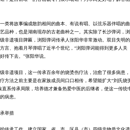
类将故事编成散韵相间的曲本、有说有唱、以弦乐器伴唱的曲
艺品种，也是湖南现存的古老曲种之一。其实除了长沙弹词，浏
级非遗项目牌匾，浏阳弹词传承人张阳华非常激动。双目失明的
方言、抱着月琴弹唱了近半个世纪，“浏阳弹词能得到更多人关
好传下去。”张阳华说。
非遗项目，这一传承百余年的烧烫伤疗法，治愈了很多病患，
疗方法之前主要是在家族成员间口口相传，希望能扩大“刘氏烧
族直系传承局限，培养德才兼备热爱中医的后继者，使这一传统
的病患。
承举措
传承工作，建立国家、省、市、区县（市）四级非物质文化遗