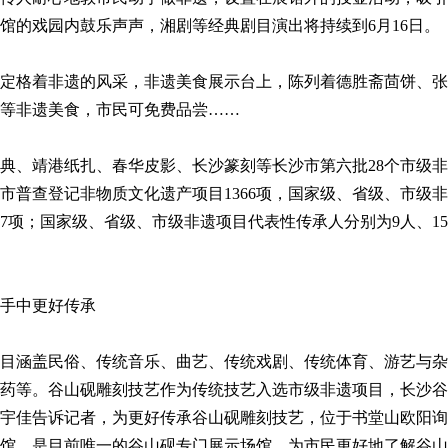
馆的戏园内鼓乐声声，湘剧等经典剧目演出将持续到6月16日。
格着非遗的风采，非遗美食展示台上，陈列着德胜斋茴饼、张
等非遗美食，市民可免费品尝……
、靖港纸扎、春华皮影、长沙篆刻等长沙市第六批28个市级非
市普查登记非物质文化遗产项目1366项，国家级、省级、市级非
77项；国家级、省级、市级非遗项目代表性传承人分别为9人、15
手中更好传承
目涵盖民俗、传统音乐、曲艺、传统戏剧、传统体育、游艺与杂
药等。谷山砚雕刻技艺作为传统技艺入选市级非遗项目，长沙谷
宇佳告诉记者，为更好传承谷山砚雕刻技艺，位于书堂山欧阳询
馆，是目前唯一的谷山砚专门展示场馆，为市民更好地了解谷山