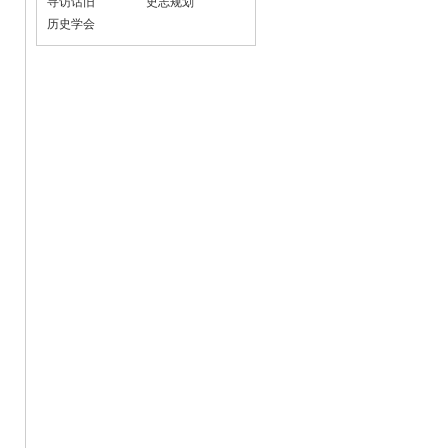
寻访话旧
史志规划
历史学会