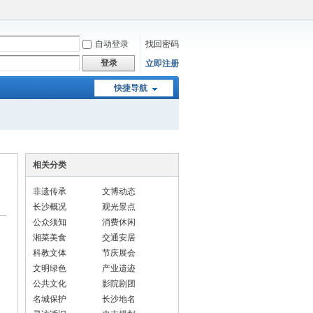
自动登录
找回密码
登录
立即注册
快捷导航
相关分类
非遗传承
文博动态
长沙概况
观光景点
公众须知
消费休闲
湘菜美食
交通安居
科教文体
节庆展会
文明绿色
产业遗迹
公共文化
影院剧团
名城保护
长沙地名