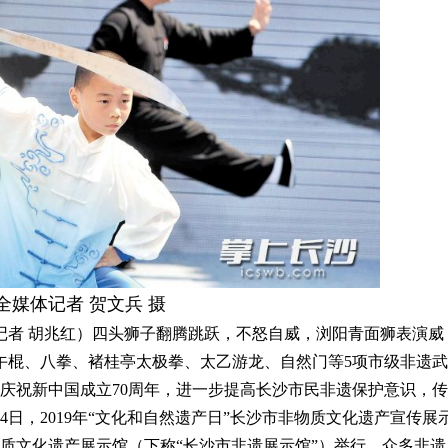
媒体记者 贺文兵 摄
者 胡兆红）四头狮子翻腾跳跃，不怒自威，浏阳青面狮表演威
子午棍、八拳、褚桂亭太极拳、太乙游龙、自然门等5项市级非遗武
庆祝新中国成立70周年，进一步提高长沙市民非遗保护意识，传
4日，2019年“文化和自然遗产日”长沙市非物质文化遗产宣传展
质文化遗产展示馆（下称“长沙市非遗展示馆”）举行，众多非遗