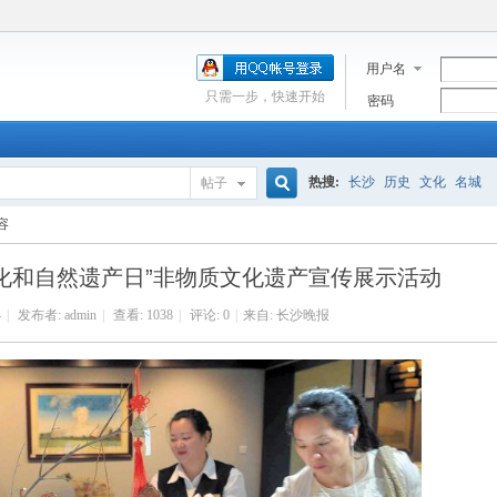
用户名
只需一步，快速开始
密码
热搜:
长沙
历史
文化
名城
帖子
搜
容
“文化和自然遗产日”非物质文化遗产宣传展示活动
索
4
|
发布者:
admin
|
查看:
1038
|
评论: 0
|
来自: 长沙晚报