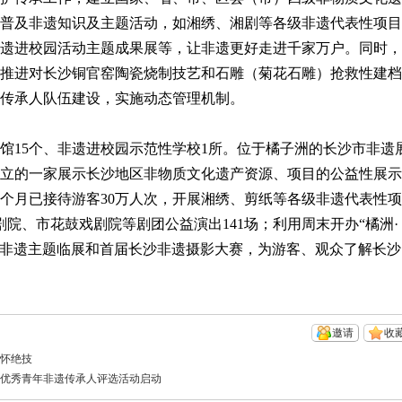
普及非遗知识及主题活动，如湘绣、湘剧等各级非遗代表性项目
遗进校园活动主题成果展等，让非遗更好走进千家万户。同时，
推进对长沙铜官窑陶瓷烧制技艺和石雕（菊花石雕）抢救性建档
传承人队伍建设，实施动态管理机制。
15个、非遗进校园示范性学校1所。位于橘子洲的长沙市非遗
立的一家展示长沙地区非物质文化遗产资源、项目的公益性展示
馆，7个月已接待游客30万人次，开展湘绣、剪纸等各级非遗代表性项
剧院、市花鼓戏剧院等剧团公益演出141场；利用周末开办“橘洲·
次非遗主题临展和首届长沙非遗摄影大赛，为游客、观众了解长沙
邀请
收
身怀绝技
沙市优秀青年非遗传承人评选活动启动