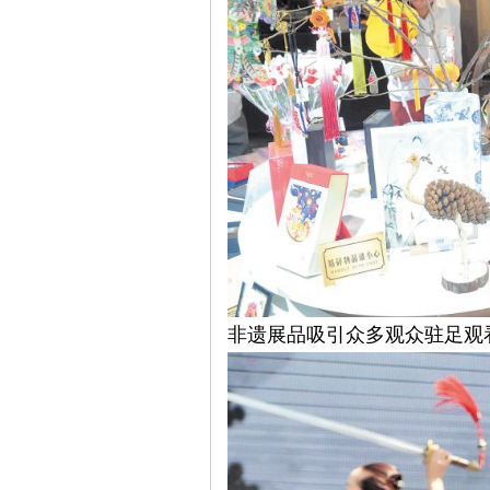
沙
文
非遗展品吸引众多观众驻足观
库