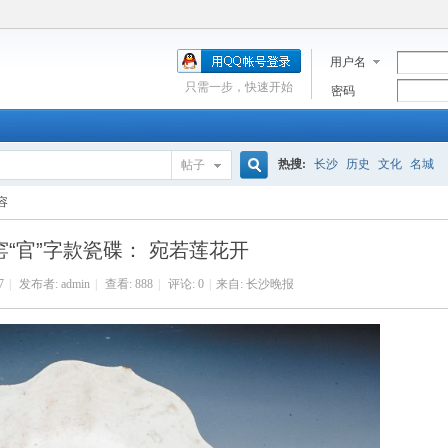
用户名
只需一步，快速开始
密码
热搜:
长沙
历史
文化
名城
帖子
搜
容
窑“官”字款瓷碟： 宛若莲花开
索
7
|
发布者:
admin
|
查看:
888
|
评论: 0
|
来自: 长沙晚报