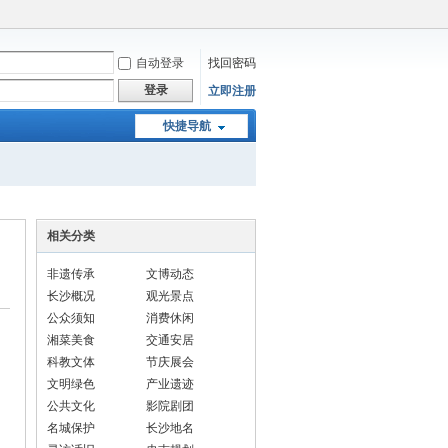
自动登录
找回密码
登录
立即注册
快捷导航
相关分类
非遗传承
文博动态
长沙概况
观光景点
公众须知
消费休闲
湘菜美食
交通安居
科教文体
节庆展会
文明绿色
产业遗迹
公共文化
影院剧团
名城保护
长沙地名