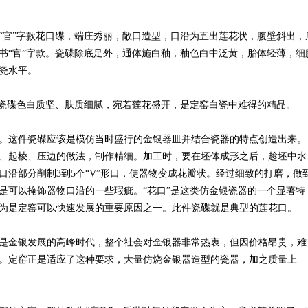
官”字款花口碟，端庄秀丽，敞口造型，口沿为五出莲花状，腹壁斜出，
书“官”字款。瓷碟除底足外，通体施白釉，釉色白中泛黄，胎体轻薄，细
瓷水平。
瓷碟色白质坚、肤质细腻，宛若莲花盛开，是定窑白瓷中难得的精品。
这件瓷碟应该是模仿当时盛行的金银器皿并结合瓷器的特点创造出来。
、起棱、压边的做法，制作精细。加工时，要在坯体成形之后，趁坯中水
口沿部分削制3到5个“V”形口，使器物变成花瓣状。经过细致的打磨，做
是可以掩饰器物口沿的一些瑕疵。“花口”是这类仿金银瓷器的一个显著特
为是定窑可以快速发展的重要原因之一。此件瓷碟就是典型的莲花口。
金银发展的高峰时代，整个社会对金银器非常热衷，但因价格昂贵，难
。定窑正是适应了这种要求，大量仿烧金银器造型的瓷器，加之质量上