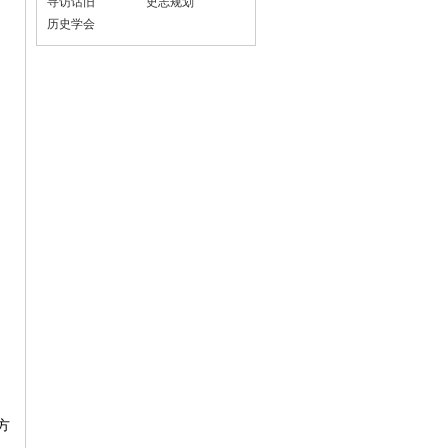
寻访话旧
史志规划
历史学会
方