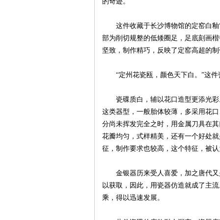
的奇迹。
这件收藏于长沙博物馆的定窑白釉“
部为削切规整的低矮圈足，足底刻画楷
坚致，制作精巧，反映了定窑高超的制
“定州花瓷瓯，颜色天下白。”这件
|
瓷碟质白，辅以花口造型更添光彩。
这类器型，一般胎体较薄，多采用花口
分尚未挥发完全之时，用金属刀具在其
花瓣均匀，式样精美，还有一个好处就
征，制作要求也较高，这个特征，被认
金银器历来受人喜爱，加之唐代又是
以获取，因此，用瓷器仿造就成了主流
长
乘，得以迅速发展。