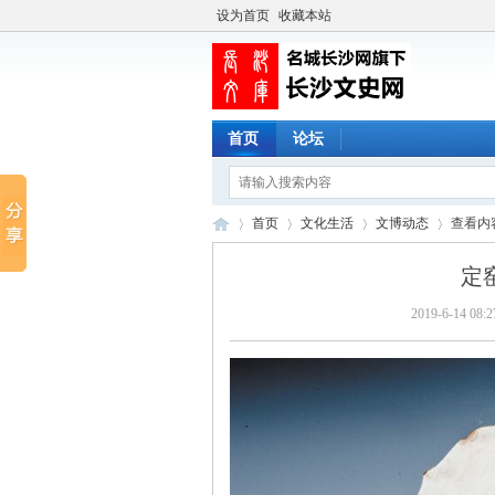
设为首页
收藏本站
首页
论坛
首页
文化生活
文博动态
查看内
定
2019-6-14 08:2
长
›
›
›
›