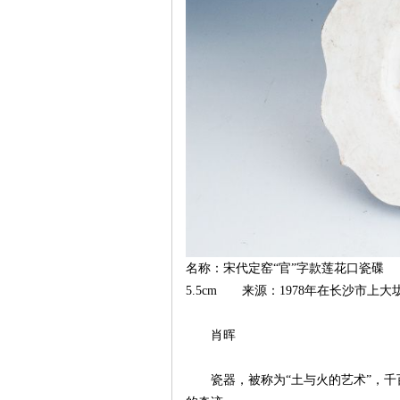
沙
文
名称：宋代定窑“官”字款莲花口瓷碟 时
5.5cm 来源：1978年在长沙市
肖晖
瓷器，被称为“土与火的艺术”，千
库