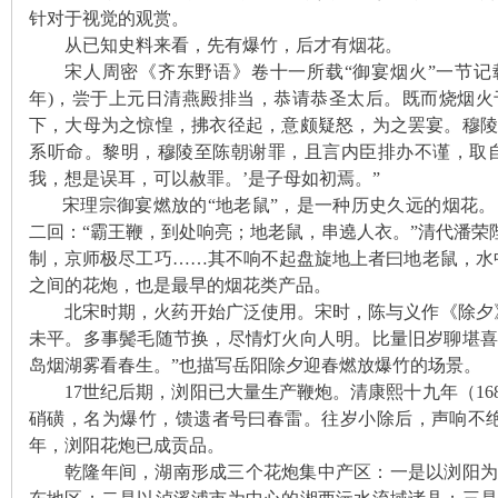
针对于视觉的观赏。
从已知史料来看，先有爆竹，后才有烟花。
宋人周密《齐东野语》卷十一所载“
御宴烟火
”一节
年
)
，
尝于上元日清燕殿排当，恭请恭圣太后。既而烧烟火
下，大母为之惊惶，拂衣径起，意颇疑怒，为之罢宴。穆
系听命。黎明，穆陵至陈朝谢罪，且言内臣排办不谨，取
我，想是误耳，可以赦罪。’是子母如初焉。”
宋理宗御宴燃放的“地老鼠”，是一种历史久远的烟花
|
二回：“霸王鞭，到处响亮；地老鼠，串遶人衣。”清代潘荣
制，京师极尽工巧……其不响不起盘旋地上者曰地老鼠，水
之间的花炮，也是最早的烟花类产品。
北宋时期，火药开始广泛使用。宋时，陈与义作《除夕
未平。多事鬓毛随节换，尽情灯火向人明。比量旧岁聊堪
岛烟湖雾看春生。”也描写岳阳除夕迎春燃放爆竹的场景。
17世纪后期，浏阳已大量生产鞭炮。清康熙十九年（16
硝磺，名为爆竹，馈遗者号曰春雷。往岁小除后，声响不
长
年，浏阳花炮已成贡品。
乾隆年间，湖南形成三个花炮集中产区：一是以浏阳为