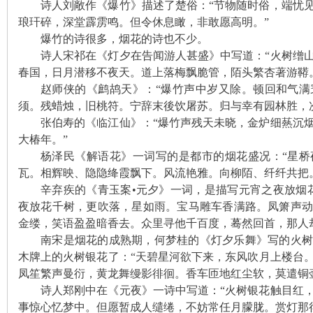
诗人刘敞作《爆竹》描述了楚俗：“节物随时俗，端忧
琅玕碎，深堂霹雳鸣。但令休息瞰，非敢愿高明。”
爆竹的诗很多，烟花的诗也不少。
诗人宋祁在《灯夕在告闻游人甚盛》中写道：“火树缯
春国，日月潜移不夜天。道上落梅飘脆管，陌头繁杏著游鞯
赵师侠的《鹧鸪天》：“爆竹声中岁又除。顿回和气满
须。残蜡烛，旧桃符。宁辞末後饮屠苏。归与幸有园林胜，
网
张伯寿的《临江仙》：“爆竹声残天未晓，金炉细爇沉
大椿年。”
杨泽民《解语花》一词写的是都市的烟花盛况：“星桥
瓦。相辉映、隐隐绛霞飘下。风流艳雅。向柳陌、纤纤共把
辛弃疾的《青玉案•元夕》一词，是描写元宵之夜放烟
夜放花千树，更吹落，星如雨。宝马雕车香满路。凤箫声
金缕，笑语盈盈暗香去。众里寻他千百度，蓦然回首，那人
南宋是烟花的成熟期，何梦桂的《灯夕乐舞》写的火树
旗
木牌上的火树银花了：“天碧星河欲下来，东风吹月上楼台
凤笙繁声曼衍，黄龙舞缦影徘徊。香车匝地红尘软，莫遣铜
诗人郑刚中在《元夜》一诗中写道：“火树银花触目红
事惊心忆梦中。但愿暂成人缱绻，不妨常任月朦胧。赏灯那