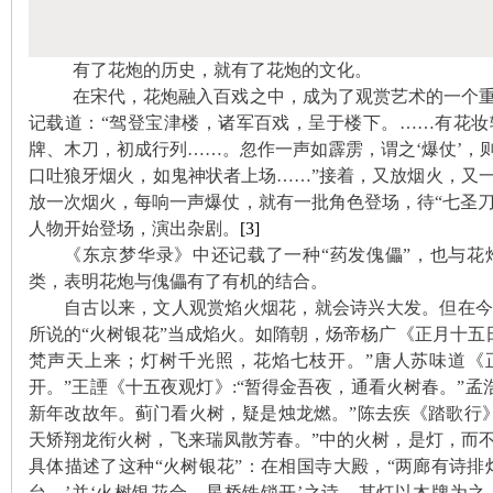
~
有了花炮的历史，就有了花炮的文化。
在宋代，花炮融入百戏之中，成为了观赏艺术的一个
记载道：“驾登宝津楼，诸军百戏，呈于楼下。……有花
牌、木刀，初成行列……。忽作一声如霹雳，谓之‘爆仗’，
口吐狼牙烟火，如鬼神状者上场……”接着，又放烟火，又
放一次烟火，每响一声爆仗，就有一批角色登场，待“七圣刀”、
人物开始登场，演出杂剧。
[3]
《东京梦华录》中还记载了一种
“药发傀儡”，也与
名
类，表明花炮与傀儡有了有机的结合。
自古以来，文人观赏焰火烟花，就会诗兴大发。但在今
所说的“火树银花”当成焰火。如
隋朝，炀帝杨广《正月十五日
梵声天上来；灯树千光照，花焰七枝开。”唐人苏味道《
开。”王諲《十五夜观灯》:“暂得金吾夜，通看火树春。”孟
新年改故年。蓟门看火树，疑是烛龙燃。”陈去疾《踏歌行》
天矫翔龙衔火树，飞来瑞凤散芳春。”中的火树，是灯，而
具体描述了这种“火树银花”：在相国寺大殿，“两廊有诗排
台。’并‘火树银花合，星桥铁锁开’之诗。其灯以木牌为