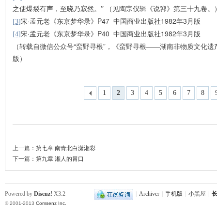
之使爆裂有声，至晓乃寂然。” （见陶宗仪辑
《说郛》第三十九卷。
宋·孟元老《东京梦华录》P47 中国商业出版社1982年3月版
[3]
站
宋·孟元老《东京梦华录》P40 中国商业出版社1982年3月版
[4]
（转载自微信公众号“蛮野寻根”，《蛮野寻根——湖南非物质文化遗产
版）
1
2
3
4
5
6
7
8
上一篇：
第七章 南青北白潇湘彩
下一篇：
第九章 湘人的胃口
Powered by
Discuz!
X3.2
|
Archiver
|
手机版
|
小黑屋
|
长
© 2001-2013
Comsenz Inc.