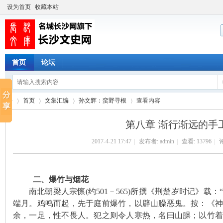
设为首页
收藏本站
首页
论坛
首页
文集汇编
孙文辉：蛮野寻根
查看内容
第八章 渐行渐远的手
2017-4-21 17:47
|
发布者:
admin
|
查看:
13796
|
评
长
›
›
›
›
二、爆竹与烟花
南北朝梁人宗懔
(约501－565)所
撰《荆楚岁时记》载：
端月。鸡鸣而起，先于庭前爆竹，以辟山臊恶鬼。按：《
余，一足，性不畏人。犯之则令人寒热，名曰山臊；以竹