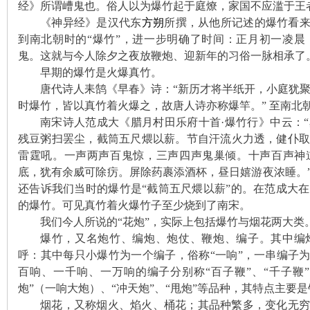
经》所谓嶆鬼也。俗人以为爆竹起于庭燎，家国不应滥于王
《神异经》是
汉代东
方朔
所
撰，从他所记述的爆竹看来
沙
到南北朝时的“爆竹”，进一步明确了时间：正月初一凌
鬼。这就与今人除夕之夜放鞭炮、迎新年的习俗一脉相承了
早期的爆竹是火爆真竹。
唐代诗人耒鹄《早春》诗：“新历才将半纸开，小庭犹聚
时爆竹，皆以真竹着火爆之，故唐人诗亦称爆竿。”
至
南北
南宋诗人范成大《腊月村田乐府十首·爆竹行》中云：
残豆粥扫罢尘，截筒五尺煨以薪。节自汗流火力透，健仆
雷霆吼。一声两声百鬼惊，三声四声鬼巢倾。十声百声神
文
底，犹有余威可除疠。屏除药裹添酒杯，昼日嬉游夜浓睡。
还告诉我们当时的爆竹是“截筒五尺煨以薪”的。在范成大
的爆竹。可见真竹着火爆竹子至少烧到了南宋。
我们今人所说的“花炮”，实际上包括爆竹与烟花两大类
爆竹，又名炮竹、编炮、炮仗、鞭炮、编子。其中编
呼：其中每只小爆竹为一个编子，俗称“一响”，一串编子为
百响、一千响、一万响的编子分别称“百子鞭”、“千子鞭”
炮”（一响大炮）、“冲天炮”、“甩炮”等品种，其特点主要是
烟花，又称烟火、焰火、桶花；其品种繁多，变化无穷
库