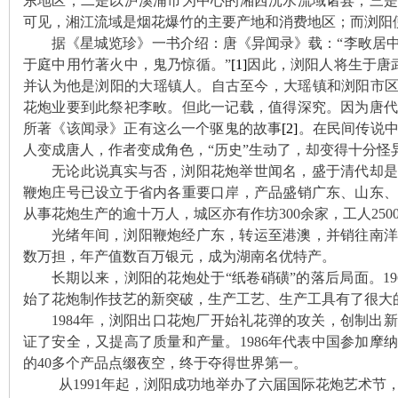
东地区；二是以泸溪浦市为中心的湘西沅水流域诸县；三
可见，湘江流域是烟花爆竹的主要产地和消费地区；而浏阳
据《星城览珍》一书介绍：唐《异闻录》载：“李畋居
于庭中用竹著火中，鬼乃惊循。”
[1]
因此，浏阳人将生于唐武
并认为他是浏阳的大瑶镇人。自古至今，大瑶镇和浏阳市区
花炮业要到此祭祀李畋。但此一记载，值得深究。因为唐
所著《该闻录》正有这么一个驱鬼的故事
[2]
。在民间传说
沙
人变成唐人，作者变成角色，“历史”生动了，却变得十分怪
无论此说真实与否，浏阳花炮举世闻名，盛于清代却是
鞭炮庄号已设立于省内各重要口岸，产品盛销广东、山东
从事花炮生产的逾十万人，城区亦有作坊300余家，工人250
光绪年间，浏阳鞭炮经广东，转运至港澳，并销往南洋
数万担，年产值数百万银元，成为湖南名优特产。
长期以来，浏阳的花炮处于“纸卷硝磺”的落后局面。1
始了花炮制作技艺的新突破，生产工艺、生产工具有了很大
文
1984年，浏阳出口花炮厂开始礼花弹的攻关，创制出
证了安全，又提高了质量和产量。1986年代表中国参加摩
的40多个产品点缀夜空，终于夺得世界第一。
从1991年起，浏阳成功地举办了六届国际花炮艺术