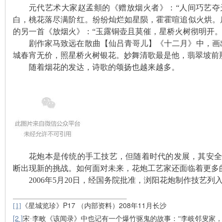
元代艺术大家赵孟頫的《赠放烟火者》：“人间巧艺夺
白，桃花落尽满阶红。纷纷灿烂如星陨，霍霍喧追似火烘。
的另一首《放烟火》：“玉露铜壶且莫催，星桥火树彻明开。
剧作家马致远在散曲【仙吕青哥儿】《十二月》中，画
下
城春宵无价，照星桥火树银花。妙舞清歌最是他，翡翠坡前
随着烟花的发达，诗歌的颂扬也越来越多。
分
花炮本是传统的手工技艺，但随着时代的发展，其安全
断出现新的挑战。如何面对未来，花炮工艺家还面临着更多
2006年5月20日，经国务院批准，浏阳花炮制作技艺
《星城览珍》P17 （内部资料）208年11月长沙
[1]
[2 ]
宋·李畋《该闻录》中也记有一个爆竹驱鬼的故事：“李岐邻叟家