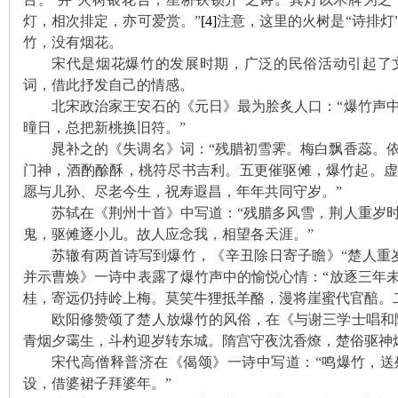
城
灯，相次排定，亦可爱赏。”
[4]
注意，这里的火树是“诗排灯
竹，没有烟花。
宋代是烟花爆竹的发展时期，广泛的民俗活动引起了
词，借此抒发自己的情感。
北宋政治家王安石的《元日》最为脍炙人口：“爆竹声
曈日，总把新桃换旧符。”
晁补之的《失调名》词：“残腊初雪霁。梅白飘香蕊。
门神，酒酌酴酥，桃符尽书吉利。五更催驱傩，爆竹起。
长
愿与儿孙、尽老今生，祝寿遐昌，年年共同守岁。”
苏轼在《荆州十首》中写道：“残腊多风雪，荆人重岁
鬼，驱傩逐小儿。故人应念我，相望各天涯。”
苏辙有两首诗写到爆竹，《辛丑除日寄子瞻》“楚人重
并示曹焕》一诗中表露了爆竹声中的愉悦心情：“放逐三年
桂，寄远仍持岭上梅。莫笑牛狸抵羊酪，漫将崖蜜代官醅。
欧阳修赞颂了楚人放爆竹的风俗，在《与谢三学士唱和
青烟夕霭生，斗杓迎岁转东城。隋宫守夜沈香燎，楚俗驱神
沙
宋代高僧释普济在《偈颂》一诗中写道：“鸣爆竹，送
设，借婆裙子拜婆年。”