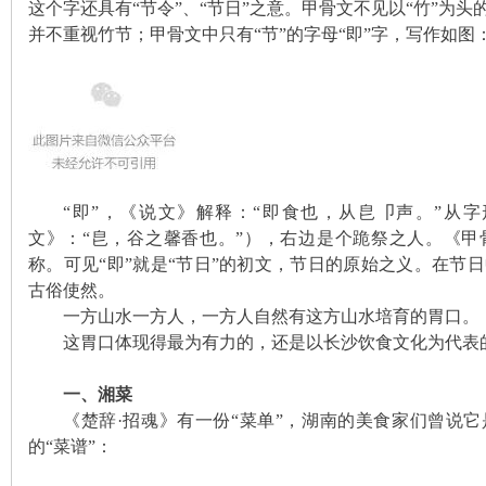
这个字还具有“节令”、“节日”之意。甲骨文不见以“竹”为头
并不重视竹节；甲骨文中只有“节”的字母“即”字，写作如图
沙
“即”，《说文》解释：“即食也，从皀卩声。”从
文》：“皀，谷之馨香也。”），右边是个跪祭之人。《甲
文
称。可见“即”就是“节日”的初文，节日的原始之义。在节
古俗使然。
一方山水一方人，一方人自然有这方山水培育的胃口。
这胃口体现得最为有力的，还是以长沙饮食文化为代表
一、湘菜
《楚辞·招魂》有一份“菜单”，湖南的美食家们曾说它
的“菜谱”：
库