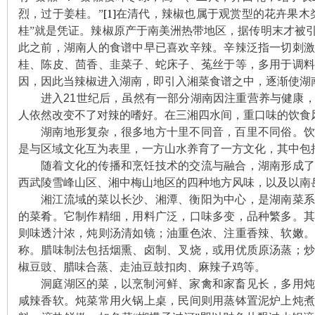
城
烈，过于姜桂。”
[1]
在清代，辣椒也属于观赏型的花卉果木
桂”就是凭证。辣椒
原产于
南美洲热带地区，据传明末才被
此之前，湖南人的食谱中早已喜欢
辛辣。辛辣泛指一切刺
桂、陈皮、茴香、韭菜子、蛇床子、菟丝于等，多用于调
因，因此当辣椒进入湖南，即引入湘菜食谱之中，逐渐使湖
进入
21
世纪后，虽然有一部分湖南因注重营养与健康
人依然改变不了对辣的嗜好。在三湘四水间，重口味的饮食
湖南地形复杂，很多地方十里不同音，百里不同俗。饮
长
是与区域文化互为表里，一方山水养育了一方文化，其中包
随着文化的传播和烹饪技术的交流与融合，湖南形成了
西武陵雪峰山区、湘中梅山地区的四种地方风味，以及以南
湘江流域的菜以长沙、湘潭、衡阳为中心，是湖南菜系
的菜肴。它制作精细，用料广泛，口味多变，品种繁多。
则味透汁浓，炖则汤清如镜；油重色浓、注重香辣、软嫩
称。腊味制法包括烟熏、卤制、叉烧，或用优质原汤蒸；
椒豆豉、腊味合蒸、走油豆鼓扣肉、麻辣子鸡等。
沙
洞庭湖区的菜，以烹制河鲜、家禽和家畜见长，多用炖
咸辣香软。炖菜常用火锅上桌，民间则用蒸钵置泥炉上炖