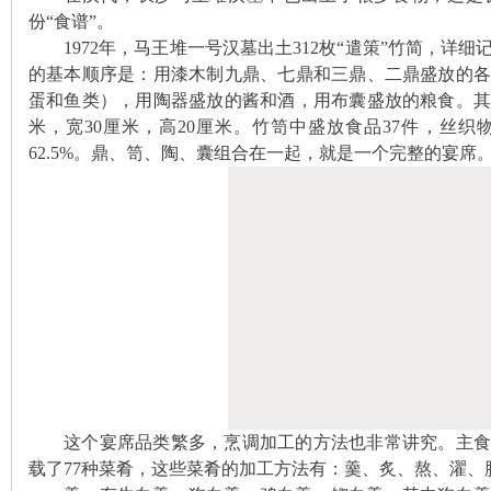
份“食谱”。
1972
年，
马王堆一号汉墓
出土312枚
“
遣策”竹简，
详细
的基本顺序是：用漆木制九鼎、七鼎和三鼎、二鼎盛放的
蛋和鱼类），用陶器盛放的酱和酒，用布囊盛放的粮食。
米，宽30厘米，高20厘米。竹笥中盛放食品37件，丝织
62.5%。鼎、笥、陶、囊组合在一起，就是一个完整的宴席
沙
文
这个宴席品类繁多，烹调加工的方法也非常讲究。主食
载了77种
菜肴，这些菜肴的加工方法有：羹、炙、熬、濯、