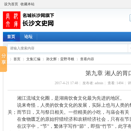
设为首页
收藏本站
首页
论坛
首页
文集汇编
孙文辉：蛮野寻根
查看内容
第九章 湘人的胃
2017-4-21 17:48
|
发布者:
admin
|
查看:
1494
|
评
长
›
›
›
›
湘江流域文化圈，是湖南饮食文化最为先进的地区。
说来奇怪，人类的饮食文化的发展，实际上也与人类的
关；而节日，又与祭日相关。一些精美的小吃，与庙会有关
在食物匮乏的原始狩猎经济和农耕经济社会，只有在节
在汉字中，“节”，繁体字写作“節”，即指“竹节”，此字