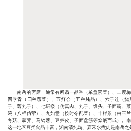
下
分
南岳的斋席，通常有所谓一品香（单盘素菜）、二度梅
四季青（四种蔬菜）、五灯会（五种炖品）、六子连（烧
子、藕丸子）、七层楼（仿真肉、丸子、馒头、子面筋、
碗（八样仿荤）、九如意（按时令配菜）、十样景（由玉
冬菇、荸荠、马铃薯、豆笋皮、子面盘筋等烩焖而成）。
这一地区
豆类食品丰富，湘南清炖鸡、嘉禾水煮肉是南岳之