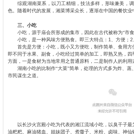
综观湖南菜系，以刀工精细，技法多样，形味兼美，调
色。随着时代的发展，湘菜博采众长，逐渐在中国的餐饮业
站
三、小吃
小吃，源于庙会所形成的集市，因此在古代被称为“市食
小吃，是一种风味方便熟食。即三大特点：
1
、方便；
2
首先是方便：小吃，既小又方便吃，制作简单、食用方
即不同于水果、副食，小吃经过简单的加工，即熟又热，四
方面，一是食材为当地常用之普通原料，二是制作人的利用
湖南小吃的比制作“大菜”简单，处理的方式多为炸、蒸
市民谋生之道。
以长沙火宫殿小吃为代表的湘江流域小吃，以臭干子最
油粑粑、麻油猪血、姐妹团子、煮馓子、米粉、卤味、神仙