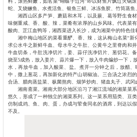
料，滚热鲜嫩，如名菜“蝴蝶子过河”即以财鱼片飘过火锅
蛇
、叉烧鳜鱼、水煮活鱼、
银鱼三鲜、冰冻鱼胶、竹筒蒸鱼
湘西山区多产笋、
蘑菇
和木耳，以及蕨、葛等野生食材
味侧重咸、香、酸、辣，菜肴有浓厚的山乡风味。代表菜
酸肉、芷江血鸭等，湘西菜进入长沙，成为湘菜中的特色佳
湘中梅山地区的菜看重酽、香、辣，这从梅山名菜
“
新
求公水牛之新鲜牛血、母水牛之牛肚、公黄牛之里脊肉和
网
牛血切条，牛肚洗净切片，姜、蒜仔洗净切片、葱切花。
烧至5成热，放入姜片、蒜片爆一下，放入牛肉煸炒一下，
水，再放牛血，加入
酸菜、
盐。煮开一分钟之后，放醋、
中，撒上葱花，再加新化的特产山胡椒油。
三合汤之浓烈
合汤、腊肉蒸盐菜、
枞菌熬肉、烟笋炒肉、猪血丸子、武冈
湘南斋菜。湘南大部分地区沿习了湘江流域的湘菜菜系
悠久，形成了一种独立的湘菜系列。这一菜系用茄类、豆
仿制成鸡、鱼、肉、蛋，办成与荤食同名的酒席，到达以
旗
不及。