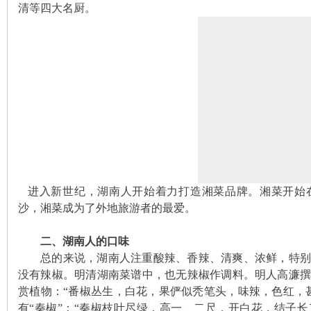
清等四大名厨。
~
名
进入新世纪，湖南人开始着力打造湘菜品牌。湘菜开始
沙，湘菜成为了外地旅游者的最爱。
二、湖南人的口味
总的来说，湖南人注重酸辣、香辣、清爽、浓鲜，特别
没有辣椒。明清湖南菜谱中，也无辣椒作调料。明人高濂
赏植物：“番椒丛生，白花，果俨似秃笔头，味辣，色红，
有“秦椒”：“秦椒枝叶尽绿，高一、二尺，开白花，结子