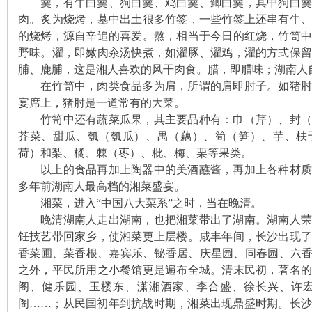
羹，有牛白羹、狗白羹、鸡白羹、鲫白羹，其中狗白羹
肉。炙为烧烤，墓中出土很多竹签，一些竹签上还串有牛
的烧烤，源自辛追的喜爱。熬，相当于今日的红烧，竹笥
野味。濯，即嫩肉汆汤快煮，如濯豚、濯鸡，濯的方式保
史
脯、鹿脯，这是湘人喜欢的风干肉食。腊，即腊味；湖南人
在竹笥中，肉类食品多为肩，所谓的肩即肘子。如猪肘
宴席上，猪肘是一道常有的大菜。
竹笥中
还有蔬菜瓜果，其主要品种有：巾（芹）、封（
芥菜、甜瓜、瓠（瓠瓜）、禺（藕）、筍（笋）、芋、枎
荷）和梨、橘、棘（枣）、枇、梅、栗等果类。
以上的食品再加上陶器中的美酒蘸酱，再加上各种材质
多年前湖南人最高档的湘菜盛宴。
湘菜，进入“中国八大菜系”之时，当在晚清。
网
晚清湖南人走出湖南，也把湘菜带出了湖南。湖南人荣
饪技艺带回家乡，使湘菜更上层楼。
咸丰年间，长沙出现
香菜圃、菜香根、嘉宾乐、铋香居、庆星园、同春园、六
之外，平民所用之小餐馆更是遍布全城。清末民初，著名
阁、健乐园、玉楼东、潇湘酒家、李合盛、徐长兴、许
阁……；从民国初年到抗战时期，湘菜出现鼎盛时期。长