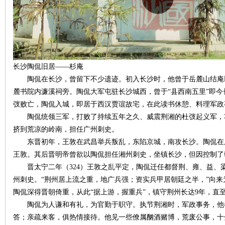
史
长沙陶侃旧居——杉庵
陶侃在长沙，曾留下不少遗迹。初入长沙时，他曾于岳麓山结庵以
麓书院内濂溪祠旁。陶侃大军屯驻长沙城西，曾于“县西南五里”即今
弢败亡，陶侃入城，即居于西汉贾谊故宅，在此读书休憩、料理军政
陶侃统领三军，打败了持续五年之久、威震荆湘的杜弢起义军，
挤到荒凉的岭南，担任广州刺史。
东晋初年，王敦在武昌举兵叛乱，东陷京城，南攻长沙。陶侃在
网
王敦。其后晋明帝曾欲以陶侃担任湘州刺史，坐镇长沙，但因控制了
晋太宁二年（324）王敦之乱平定，陶侃迁任都督荆、雍、益、
州刺史。“荆州居上流之重，地广兵强；资实兵甲居朝廷之半，”向
陶侃深得晋朝倚重，从此“据上游，握重兵”，镇守荆州长达9年，直
陶侃为人谦和有礼，为官勤于职守。执节荆湘时，军政事务，他
答；亲疏来客，俱热情接待。他见一些僚属酗酒赌博，荒废公事，十