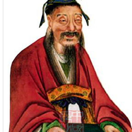
沙
文
库