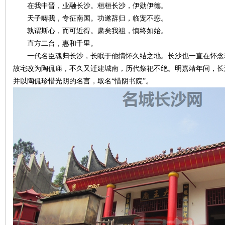
城
在我中晋，业融长沙。桓桓长沙，伊勋伊德。
天子畴我，专征南国。功遂辞归，临宠不惑。
孰谓斯心，而可近得。肃矣我祖，慎终如始。
直方二台，惠和千里。
一代名臣魂归长沙，长眠于他情怀久结之地。长沙也一直在怀念
故宅改为陶侃庙，不久又迁建城南，历代祭祀不绝。明嘉靖年间，长
并以陶侃珍惜光阴的名言，取名“惜阴书院”。
长
沙