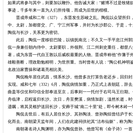
如果武将参与其中，则要加以鞭扑。他告诫大家：“赌博不过是牧猪
事迹，千多年来一直为人们所传颂，而成为后世的楷模。
~
晋成帝咸和二年（327），东晋发生苏峻之乱。陶侃以众望所归
中、太尉，加都督交、广、宁三州军事，并封为长沙郡公。于是，十
陶侃与长沙，关系更为密切。
此后，陶侃一度移驻巴陵，以镇抚南北；不久又一手平息江州郭
侃一身兼任朝内侍中、太尉要职，外领荆、江二州刺史重任，都督八
著，成为东晋一代自王敦以后威权最重的人物。晋成帝称他“作藩于
雄毅善断，理政勤勉精明，为世所重。当时曾有人说：“陶公机神明
名政治家曹操和诸葛亮相比美。
名
陶侃晚年居住武昌，情系长沙。他曾多次打算告老还乡，回归封
实现。咸和七年（332）6月，陶侃病情加重，乃正式上表朝廷，辞
曲盖等仪仗和印信全部奉送至京，后事则一一托付于右司马王衍期。
舟临津，启程返归长沙。次日，舟至樊溪，病情加剧，溘然长逝，时
遗嘱，将其灵柩护送回长沙，安葬于城“南二十里”处，即今树木岭一
陶侃去世后，有后人居住长沙。其孙陶淡、曾孙陶烜曾结庐于长
化而去。南朝梁天监年间，人们在此建祠供祀其“洁布仙躯”，称为陶
南朝著名诗人陶渊明，亦为陶侃曾孙。他曾写有《命子诗》一首