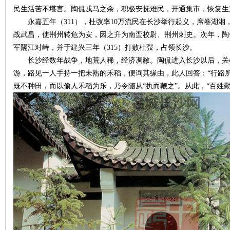
民生活苦不堪言。陶侃戎马之余，积极安抚难民，开通集市，恢复生
永嘉五年（311），杜弢率10万流民在长沙举行起义，席卷湖湘
战武昌，使荆州转危为安，因之升为南蛮校尉、荆州刺史。次年，陶
军隔江对峙，并于建兴三年（315）打败杜弢，占领长沙。
长沙经数年战争，地荒人稀，经济凋敝。陶侃进入长沙以后，关
游，路见一人手持一把未熟的禾稻，便询其缘由，此人回答：“行路
沙
既不种田，而以偷人禾稻为乐，乃令随从“执而鞭之”。从此，“百姓
文