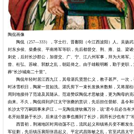
陶侃画像
陶侃（257—333），字士行。晋鄱阳（今江西波阳）人。吴扬
封东乡侯、柴桑侯、平南将军等职，先后都督交、荆、雍、益、梁诸
刺史，后封长沙郡公，加督交、广、宁、江八州军事，拜为大将军。
|
曾、杜弘、苏峻、郭默之乱，朝廷倚之。由于雄毅明断，勤于吏职，
葬“长沙城南二十里”。
陶侃年轻时居江西九江，其母湛氏贤慧仁义，教子甚严。一次，
时冰雪积日，陶家一贫如洗。湛氏剪下一束长发换米数斛，又将屋柱
周到地接待了范逵及其随从。范逵赞叹陶侃才思敏捷，更为陶母的克
由来。不久，陶侃得到庐江太守张夔的赏识，先后担任督邮、县令和
长沙太守万嗣因事来庐江，一见陶侃便钦佩万分，说“君今后必当有
名开始显扬于长沙。后来这个故事也搬到了长沙，因而长沙也有了“礼
长
西晋初，荆湘地区时局动荡不已，流民起义和镇将兵变不断发生
军征剿，先后镇压襄阳张昌起义、平定武昌陈敏之乱，官至武昌太守