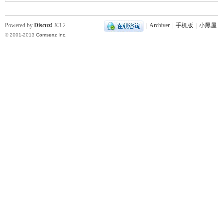
Powered by
Discuz!
X3.2
|
Archiver
|
手机版
|
小黑屋
© 2001-2013
Comsenz Inc.
下
分