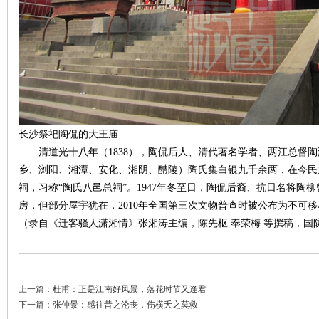
网
长沙祭祀陶侃的大王庙
清道光十八年（1838），陶侃后人、清代著名学者、两江总督陶
乡、浏阳、湘潭、安化、湘阴、醴陵）陶氏集白银九千余两，在今民
祠，习称“陶氏八邑总祠”。1947年冬至日，陶侃后裔、抗日名将陶
房，但部分屋宇犹在，2010年全国第三次文物普查时被公布为不可
（录自《迁客骚人潇湘情》张湘涛主编，陈先枢 奉荣梅 等撰稿，国防科
旗
上一篇：
杜甫：正是江南好风景，落花时节又逢君
下一篇：
张仲景：感往昔之沦丧，伤横夭之莫救