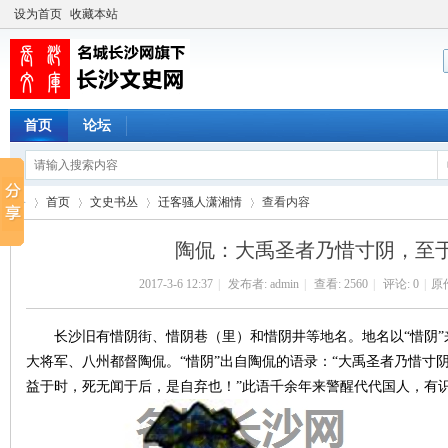
设为首页
收藏本站
首页
论坛
首页
文史书丛
迁客骚人潇湘情
查看内容
陶侃：大禹圣者乃惜寸阴，至
2017-3-6 12:37
|
发布者:
admin
|
查看:
2560
|
评论: 0
|
原
长
›
›
›
›
长沙旧有惜阴街、惜阴巷（里）和惜阴井等地名。地名以“惜阴”
大将军、八州都督陶侃。“惜阴”出自陶侃的语录：“大禹圣者乃惜寸
益于时，死无闻于后，是自弃也！”此语千余年来警醒代代国人，有