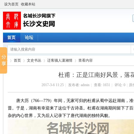
设为首页
收藏本站
首页
论坛
首页
文史书丛
迁客骚人潇湘情
查看内容
杜甫：正是江南好风景，落
2017-3-6 11:25
|
发布者:
admin
|
查看:
1651
|
评论: 0
|
原
长
›
›
›
›
唐大历（766—779）年间，无家可归的杜甫从蜀中远赴湖南，
晋。于是，湖南有幸迎来了这位千古诗圣。杜甫在湖南期间留下了百
杂的内心世界，又为后人记录下了唐代湖南的独特风貌。