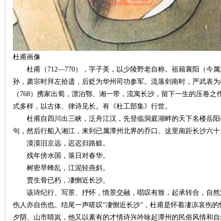
杜甫画像
杜甫（712—770），字子美，以少陵野老自称。祖籍襄阳（今
孙，肃宗时拜左拾遗，后贬为华州司功参军。流落剑南时，严武表为
（768）携家出蜀，漂泊鄂、湘一带，流寓长沙，留下一生的压卷之
|
式多样，以古体、律诗见长。有《杜工部集》行世。
杜甫自四川出三峡，泛舟江汉，先登临洞庭湖畔的天下名楼岳阳楼
句，然后行船入湘江，来到已属潭州北界的乔口。这里南距长沙六十
漠漠旧京远，迟迟归路赊。
残年傍水国，落日对春华。
树密早蜂乱，江泥轻燕斜。
贾生骨已朽，凄恻近长沙。
该诗纪行、写景、抒怀，情景交融，唱叹有致，起承转合，自然
长
伤人亦自伤也。结尾一声嗟叹“凄恻近长沙”，杜甫是怀着凄凉哀伤
夕阴、山市睛岚，他又以素有的才情诗兴吟咏起潭州的民俗风情和自