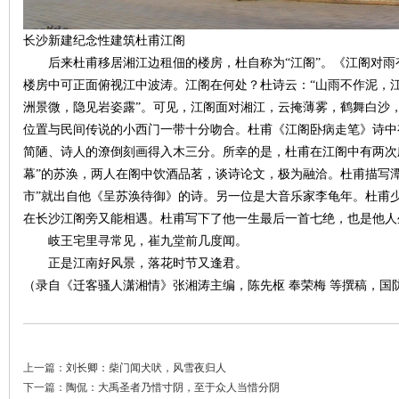
长沙新建纪念性建筑杜甫江阁
后来杜甫移居湘江边租佃的楼房，杜自称为“江阁”。《江阁对雨有
楼房中可正面俯视江中波涛。江阁在何处？杜诗云：“山雨不作泥，
洲景微，隐见岩姿露”。可见，江阁面对湘江，云掩薄雾，鹤舞白沙
位置与民间传说的小西门一带十分吻合。杜甫《江阁卧病走笔》诗中
网
简陋、诗人的潦倒刻画得入木三分。所幸的是，杜甫在江阁中有两次
幕”的苏涣，两人在阁中饮酒品茗，谈诗论文，极为融洽。杜甫描写
市”就出自他《呈苏涣待御》的诗。另一位是大音乐家李龟年。杜甫
在长沙江阁旁又能相遇。杜甫写下了他一生最后一首七绝，也是他人
岐王宅里寻常见，崔九堂前几度闻。
正是江南好风景，落花时节又逢君。
（录自《迁客骚人潇湘情》张湘涛主编，陈先枢 奉荣梅 等撰稿，国防科
旗
上一篇：
刘长卿：柴门闻犬吠，风雪夜归人
下一篇：
陶侃：大禹圣者乃惜寸阴，至于众人当惜分阴