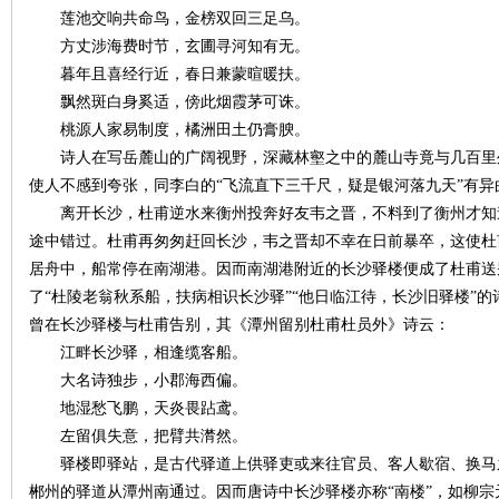
莲池交响共命鸟，金榜双回三足乌。
方丈涉海费时节，玄圃寻河知有无。
~
暮年且喜经行近，春日兼蒙暄暖扶。
飘然斑白身奚适，傍此烟霞茅可诛。
桃源人家易制度，橘洲田土仍膏腴。
诗人在写岳麓山的广阔视野，深藏林壑之中的麓山寺竟与几百里
使人不感到夸张，同李白的“飞流直下三千尺，疑是银河落九天”有异
离开长沙，杜甫逆水来衡州投奔好友韦之晋，不料到了衡州才知
途中错过。杜甫再匆匆赶回长沙，韦之晋却不幸在日前暴卒，这使杜
居舟中，船常停在南湖港。因而南湖港附近的长沙驿楼便成了杜甫送
名
了“杜陵老翁秋系船，扶病相识长沙驿”“他日临江待，长沙旧驿楼”
曾在长沙驿楼与杜甫告别，其《潭州留别杜甫杜员外》诗云：
江畔长沙驿，相逢缆客船。
大名诗独步，小郡海西偏。
地湿愁飞鹏，天炎畏跕鸢。
左留俱失意，把臂共潸然。
驿楼即驿站，是古代驿道上供驿吏或来往官员、客人歇宿、换马
郴州的驿道从潭州南通过。因而唐诗中长沙驿楼亦称“南楼”，如柳宗