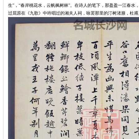
生”，“春岸桃花水，云帆枫树林”。在诗人的笔下，那盈盈一江春水
过屈原在《九歌》中吟唱过的湘夫人祠，咏罢那里的汀树渚濒，杜甫
沙
文