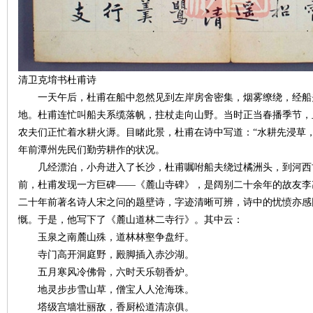
史
清卫克堉书杜甫诗
一天午后，杜甫在船中忽然见到左岸房舍密集，烟雾缭绕，经船夫
地。杜甫连忙叫船夫系缆落帆，拄杖走向山野。当时正当春播季节，
农夫们正忙着水耕火溽。目睹此景，杜甫在诗中写道：“水耕先浸草
年前潭州先民们勤劳耕作的状况。
几经漂泊，小舟进入了长沙，杜甫嘱咐船夫绕过橘洲头，到河西
前，杜甫发现一方巨碑——《麓山寺碑》，是阔别二十余年的故友李
二十年前著名诗人宋之问的题壁诗，字迹清晰可辨，诗中的忧愤亦感
网
慨。于是，他写下了《麓山道林二寺行》。其中云：
玉泉之南麓山殊，道林林壑争盘纡。
寺门高开洞庭野，殿脚插入赤沙湖。
五月寒风冷佛骨，六时天乐朝香炉。
地灵步步雪山草，僧宝人人沧海珠。
塔级宫墙壮丽敌，香厨松道清凉俱。