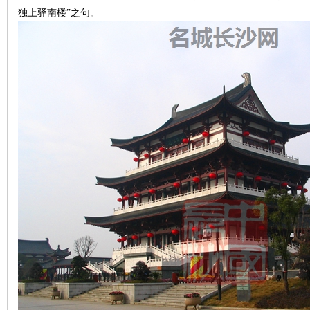
城
独上驿南楼”之句。
长
沙