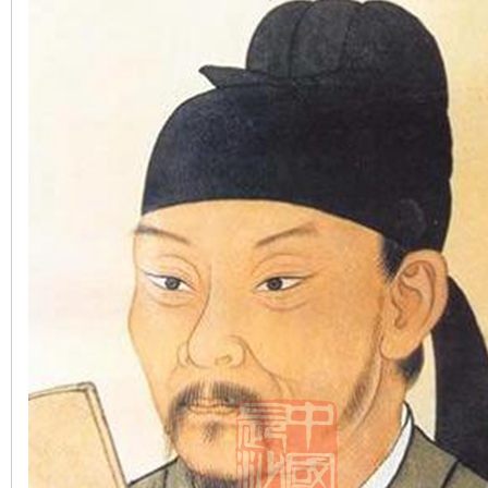
沙
文
库