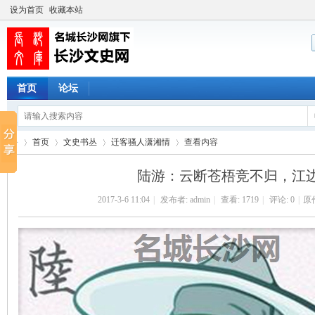
设为首页
收藏本站
首页
论坛
首页
文史书丛
迁客骚人潇湘情
查看内容
陆游：云断苍梧竞不归，江
2017-3-6 11:04
|
发布者:
admin
|
查看:
1719
|
评论: 0
|
原
长
›
›
›
›