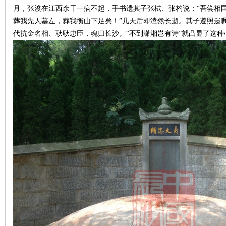
月，张浚在江西余干一病不起，手书遗其子张栻、张杓说：“吾尝相
葬我先人墓左，葬我衡山下足矣！”几天后即溘然长逝。其子遵照遗
~
代抗金名相、耿耿忠臣，魂归长沙。“不到潇湘岂有诗”就凸显了这
名