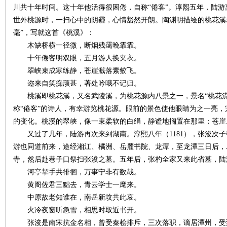
川共十年时间。这十年他活得很困倦，自称“倦客”。淳熙五年，陆
世外桃源时，一扫心中的阴霾，心情豁然开朗。陶渊明描绘的桃花溪就
毫”，写就这首《桃溪》：
木缺桥横一径微，断烟残霭晚霏霏。
史
十年倦客明双眼，五月游人换夹衣。
翠峡束成寒练静，苍崖溅落素鲛飞。
迩来自笑痴顽甚，著处吟哦不记归。
桃溪即桃花溪，又名武陵溪，为桃花源内八景之一，景名“桃花流
称“倦客”的诗人，有幸游览桃花源。眼前的景色使他眼睛为之一亮，
的变化。桃溪的翠峡，像一束柔软的白绢，静谧地搁置在那里；苍崖
又过了几年，陆游再次来到湖南。淳熙八年（1181），张浚次子
游也同道前来，途经湘江、橘洲、岳麓书院、龙潭，至龙潭三日后，
网
寺，然后赴巷子口祭扫张浚之墓。五年后，张杓全家又来此省墓，陆
河亭挈手共徘徊，万事宁非有数哉。
黄阁佐君三黜去，青云学士一麾来。
中原故老知谁在，南岳新坟共此哀。
火冷夜窗听急雪，相思时取近书开。
张浚是南宋抗金名相，曾受秦桧排斥，三次落职，谪居潭州，受到陆