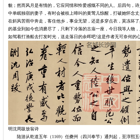
貌；然而风月是有情的，它应同情和怜爱感慨不同的人。后四句，诗
中单眠独宿的妻子，有时会被枝上啼叫的黄莺儿惊醒，打破她怀念丈
在斜风苦雨中奔走，客住他乡，事业无望，还是多穿点衣，莫冻坏了
的基业到如今也消磨尽了，只剩下冷落的古庙一座，今日我等人物，
如驾着打渔船去打发时光，送走落日的余晖吧!这是作者无可奈何的
沙
文
明沈周跋放翁诗
陆游从乾道五年（1169）任夔州（四川奉节）通判起，至淳熙五年