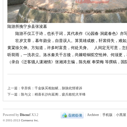
城
陆游所挽宁乡县张浚墓
陆游不仅工于诗，也长于词，其代表作《沁园春·洞庭春色》亦写
壮岁文章，暮年勋业，自昔误人。算英雄成败，轩裳得失，难如
黄粱徐欠伸。方知道，许多时富贵，何处关身。 人间定无可意，怎
听荷雨，一洗衣尘。洛水秦关千古後，尚棘暗铜驼空怆神。何须更，
长
（录自《迁客骚人潇湘情》张湘涛主编，陈先枢 奉荣梅 等撰稿，国防科
上一篇：
辛弃疾：千金纵买相如赋，脉脉此情谁诉
下一篇：
陈与义：稍喜长沙向延阁，疲兵敢犯犬羊锋
沙
Powered by
Discuz!
X3.2
|
Archiver
|
手机版
|
小黑屋
© 2001-2013
Comsenz Inc.