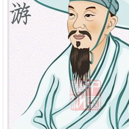
沙
文
库