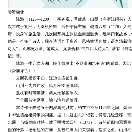
陆游画像
陆游（1125—1209），字务观，号放翁，山阴（今浙江绍兴）人
次年试于礼部，为秦桧所黜。后任宁德主簿。乾道六年（1170）入
府，投身军旅生活。几次因坚持主张抗金而遭黜免，晚年归老故乡，
他是一个多产诗人，现存诗词九千多首。风格雄浑奔放，语言清新流
诗人”，又与杨万里、范成大、尤袤合称“中兴四大诗人”。著有《剑
记》等。
|
陆游一生几度入湘，晚年曾发出“不到潇湘岂有诗”的感叹。因此
《舜庙怀古》：
云断苍梧竞不归，江边古庙锁朱扉。
山川不为兴亡改，风月应怜感慨非。
孤枕有时莺唤梦，斜风无赖客添衣。
千年回首消磨尽，输与渔舟送落晖。
本诗作于陆游五十四岁离蜀以前，约在1175至1178年之间。舜
中华道德始祖舜帝的祠庙。据《九疑山志》记载，舜庙几经迁移．现
长
北麓，与娥皇峰对峙，建于明洪武四年（1371）。诗的前四句写舜
他的冷落，纪念他的古庙，竟被红漆大门关锁着，荒凉之至。山河不