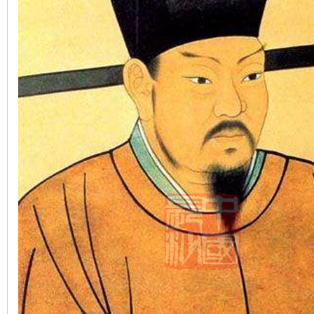
沙
文
库