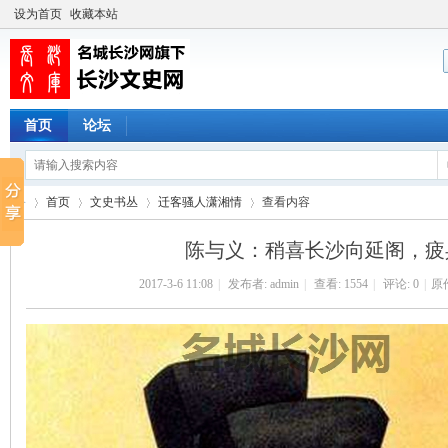
设为首页
收藏本站
首页
论坛
首页
文史书丛
迁客骚人潇湘情
查看内容
陈与义：稍喜长沙向延阁，疲
2017-3-6 11:08
|
发布者:
admin
|
查看:
1554
|
评论: 0
|
原
长
›
›
›
›