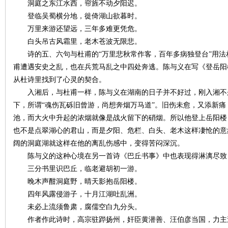
洞庭之东江水西，帘旌不动夕阳迟。
登临吴蜀横分地，徙倚湖山欲暮时。
万里来游还望远，三年多难更凭危。
白头吊古风霜里，老木苍波无限悲。
史
诗的五、六句与杜甫的“万里悲秋常作客，百年多病独登台”用法
甫遭遇安史之乱，也在兵荒马乱之中四处奔逃。陈与义在写《登岳阳
从杜诗里找到了心灵的契合。
入湘后，与杜甫一样，陈与义在湖南的日子并不好过，刚入湘不
下，所谓“魂伤瓦砾旧曾游，尚想奔烟万马道”。旧伤未愈，又添新
池，而大火中升起的浓烟就像是战火留下的硝烟。所以他登上岳阳楼
也不是点翠湖心的君山，而是夕阳、危栏、白头、老木这样凄怆的意
阔的洞庭湖就这样在他的离乱伤感中，变得苦闷深沉。
网
陈与义的这种心境在另一首诗《巴丘书事》中也表现得淋漓尽致
三分书里识巴丘，临老避胡初一游。
晚木声酣洞庭野，晴天影抱岳阳楼。
四年风露侵游子，十月江湖吐乱洲。
未必上流须鲁肃，腐儒空白九分头。
作者作此诗时，高宗驻跸扬州，奸臣黄潜善、汪伯彦当国，力主逃