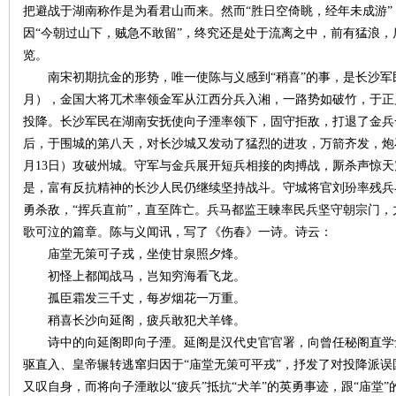
把避战于湖南称作是为看君山而来。然而“胜日空倚眺，经年未成游
因“今朝过山下，贼急不敢留”，终究还是处于流离之中，前有猛浪
览。
南宋初期抗金的形势，唯一使陈与义感到“稍喜”的事，是长沙军民打
月），金国大将兀术率领金军从江西分兵入湘，一路势如破竹，于正
投降。长沙军民在湖南安抚使向子湮率领下，固守拒敌，打退了金兵
网
后，于围城的第八天，对长沙城又发动了猛烈的进攻，万箭齐发，炮
月13日）攻破州城。守军与金兵展开短兵相接的肉搏战，厮杀声惊
是，富有反抗精神的长沙人民仍继续坚持战斗。守城将官刘玢率残兵
勇杀敌，“挥兵直前”，直至阵亡。兵马都监王暕率民兵坚守朝宗门
歌可泣的篇章。陈与义闻讯，写了《伤春》一诗。诗云：
庙堂无策可子戎，坐使甘泉照夕烽。
初怪上都闻战马，岂知穷海看飞龙。
孤臣霜发三千丈，每岁烟花一万重。
旗
稍喜长沙向延阁，疲兵敢犯犬羊锋。
诗中的向延阁即向子湮。延阁是汉代史官官署，向曾任秘阁直学
驱直入、皇帝辗转逃窜归因于“庙堂无策可平戎”，抒发了对投降派
又叹自身，而将向子湮敢以“疲兵”抵抗“犬羊”的英勇事迹，跟“庙堂