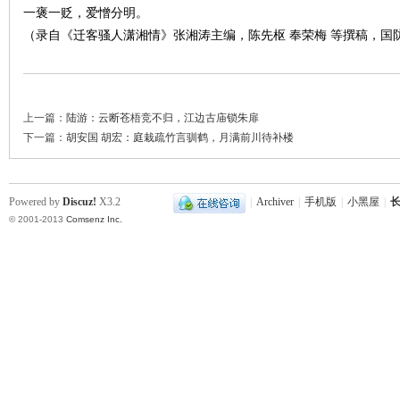
一褒一贬，爱憎分明。
（录自《迁客骚人潇湘情》张湘涛主编，陈先枢 奉荣梅 等撰稿，国防科
下
上一篇：
陆游：云断苍梧竞不归，江边古庙锁朱扉
下一篇：
胡安国 胡宏：庭栽疏竹言驯鹤，月满前川待补楼
Powered by
Discuz!
X3.2
|
Archiver
|
手机版
|
小黑屋
|
长
© 2001-2013
Comsenz Inc.
分