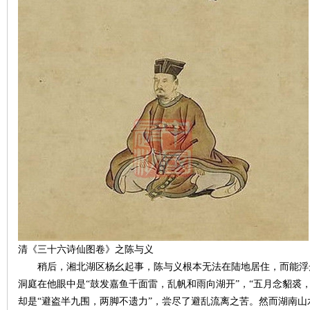
城
长
清《三十六诗仙图卷》之陈与义
稍后，湘北湖区杨幺起事，陈与义根本无法在陆地居住，而能浮
沙
洞庭在他眼中是“鼓发嘉鱼千面雷，乱帆和雨向湖开”，“五月念貂裘
却是“避盗半九围，两脚不遗力”，尝尽了避乱流离之苦。然而湖南山