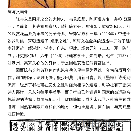
陈与义画像
陈与义是两宋之交的大诗人，与黄庭坚、陈师道齐名，并称“江西诗派”的
非，号简斋，其先祖居京兆，曾祖陈希亮迁居洛阳，故称洛阳人。前
的以赏花品茶为乐事的公子哥儿。宋徽宗政和三年（1113年）中进
岁的时候，宋朝遭遇了“靖康之难”，陈与义在金兵的追逐中开始了
南迁避难，经湖北、湖南、广东、福建。绍兴元年（1131）夏，陈
制，拜吏部侍郎。六年（1136）拜翰林学士、知制诰。七年（113
|
知湖州。高宗关心他的身体，于是回临安改任洞霄宫提举。
因而陈与义的诗歌创作也以金兵入侵中原为界线，分为前后两个
作，词句明净，诗风明快，很少用典，清新可喜。以《墨梅》诗受到
流离，经历了和杜甫在安史之乱时颇为相似的遭遇，对学杜有了更深
诗人那样，只从句律用字着手，而是把自己的遭遇和国家的命运融合
托遥深的诗篇，趋向沉郁悲壮，雄阔慷慨，成为宋代学习杜甫最有成
锤炼，固然有与陈师道相似的地方，但他重意境，擅白描，与黄庭坚
江西诗派。
长