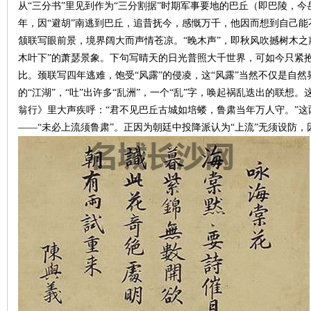
从“三分书”里见到作为“三分割据”时期军事要地的巴丘（即巴陵，今
年，因“避胡”南逃到巴丘，追昔抚今，感慨万千，他因而想到自己
~
颔联写眼前景，境界阔大而声情苍凉。“晚木声”，即秋风吹撼树木之
木叶下”的萧瑟景象。下句写晴天的日光普照大千世界，可如今只紧抱
比。颈联写四年逃难，饱受“风露”的侵凌，这“风露”当然不仅是自
的“江湖”，“吐”出许多“乱洲”，一个“乱”字，唤起祸乱迭出的联
翁行》里大声疾呼：“君不见巴丘古城如培蝼，鲁肃当年万人守。”
——“未必上流须鲁肃”。正因为朝廷中投降派认为“上流”无须设防，
名