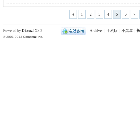
1
2
3
4
5
6
7
站
Powered by
Discuz!
X3.2
|
Archiver
|
手机版
|
小黑屋
|
长
© 2001-2013
Comsenz Inc.