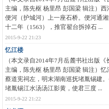
主编，陈先枢 杨里昂 彭国梁 辑注）
便河（护城河）上一座石桥。便河通湘
十二年（1563），推官翟台拆掉石 ...
沙
2015-9-22 21:23
忆江楼
（本文录自2014年7月岳麓书社出版
主编，陈先枢 杨里昂 彭国梁 辑注）
蔡道宪祠左，明末湖南巡抚堵胤锡建。
文
堵胤锡江水汤汤江影黄，使君三度 ...
2015-9-22 21:22