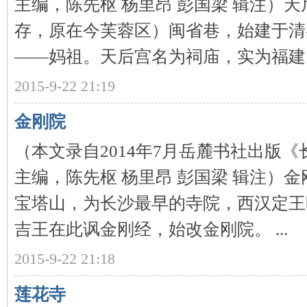
主编，陈先枢 杨里昂 彭国梁 辑注）
存，原在今芙蓉区）闽省巷，始建于清
——妈祖。天后宫名为祠庙，实为福建 .
2015-9-22 21:19
网
金刚院
（本文录自2014年7月岳麓书社出版
主编，陈先枢 杨里昂 彭国梁 辑注）
宝塔山，为长沙最早的寺院，西汉定王
吉王在此讽金刚经，始改金刚院。 ...
旗
2015-9-22 21:18
莲花寺