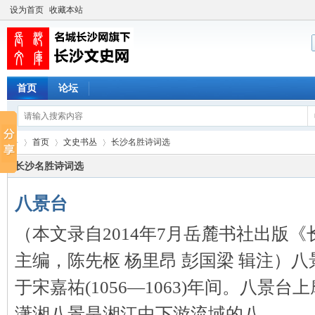
设为首页
收藏本站
首页
论坛
首页
文史书丛
长沙名胜诗词选
长沙名胜诗词选
八景台
长
›
›
›
（本文录自2014年7月岳麓书社出版
主编，陈先枢 杨里昂 彭国梁 辑注）
于宋嘉祐(1056—1063)年间。八景
潇湘八景是湘江中下游流域的八 ...