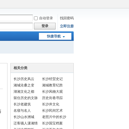
自动登录
找回密码
登录
立即注册
快捷导航
相关分类
长沙历史风云
长沙经贸史记
湘城沧桑之变
湘城教育纪胜
湖湘文化之都
长沙风物大观
留住历史的文脉
历史街巷寻踪
长沙老建筑
长沙井文化
名寝与名人
长沙民间艺术
药
长沙山水洲城
老照片中的长沙
迁客骚人潇湘情
长沙国宝档案