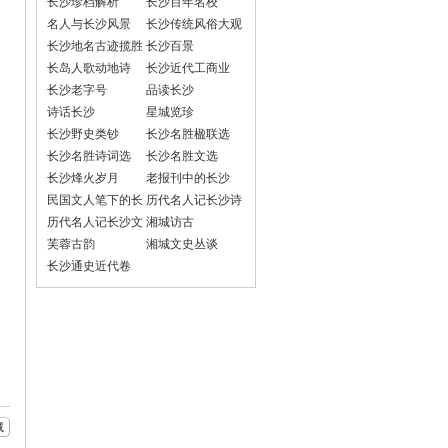
长沙珍档解析
长沙百年名校
名人与长沙风景
长沙传统风俗大观
长沙地名古迹揽胜
长沙百景
长岛人歌动地诗
长沙近代工商业
长沙老字号
品读长沙
诗话长沙
星城览珍
长沙野史类钞
长沙名胜楹联选
长沙名胜诗词选
长沙名胜文选
长沙烽火岁月
老报刊中的长沙
民国文人笔下的长
历代名人记长沙诗
沙
词选
历代名人记长沙文
湘城访古
选
芙蓉古韵
湘城文史丛谈
长沙通史近代卷
藏