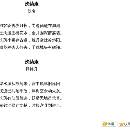
洗药庵
佚名
羽客凌霄岁月长，尚遗仙迹在湖湘。
玉沟漫泛桃花水，金井围深薜荔墙。
洗药小桥存古道，炼丹空灶冷斜阳。
鑱芩种杏人何去，千载城头有鹤翔。
洗药庵
释持升
渠水源从故苑来，宫中脂腻旧潆回。
溪流已共昭阳改，岸树空余劫火灰。
洗药有仙留胜迹，题桥无地吊荒苔。
幸邻泮壁存文献，时接宫县到讲台。
邀请
收