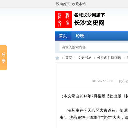
设为首页
收藏本站
首页
论坛
首页
文史书丛
长沙名胜诗词选
2015-9-22 21:19
|
发布者
长
›
›
›
›
（本文录自2014年7月岳麓书社出版《
洗药庵在今天心区大古道巷。传说
庵”。洗药庵毁于
1938
年“文夕”大火，