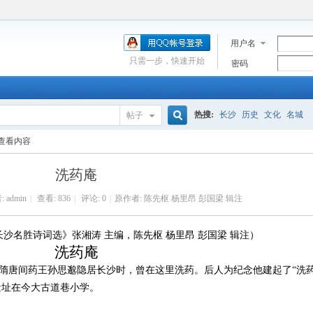
用户名
只需一步，快速开始
密码
热搜:
长沙
历史
文化
名城
帖子
搜
查看内容
洗药庵
索
:
admin
|
查看:
836
|
评论: 0
|
原作者: 陈先枢 杨里昂 彭国梁 辑注
长沙名胜诗词选》张湘涛 主编，陈先枢 杨里昂 彭国梁 辑注）
洗药庵
隋唐间药王孙思邈隐居长沙时，曾在这里洗药。后人为纪念他建起了“洗
遗址在今大古道巷小学。