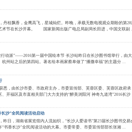
丹桂飘香，金鹰高飞，星城灿烂。昨晚，承载无数电视观众期盼的第28
艺术节在长沙开幕。 国家新闻出版广电总局副局长田进，中国文联副 ..
动派”——2016第一届中国绘本节·长沙站昨日在长沙图书馆举行，由大
杭州站之后的第四站。著名绘本画家蔡皋做了“播撒幸福”的主题分 ...
行
悉，由长沙市委、市政府主办，市委宣传部、芙蓉区委、芙蓉区政府承
开福区及市直相关部门大力支持的“醉美浏阳河 神奇九道湾”2016长沙 ..
书香长沙”全民阅读活动启动
昨日，湖南省展览馆内人流如织，“长沙人爱读书”第23届长沙图书交易
“书香长沙”全民阅读活动的大幕。市委常委、市委宣传部部长张湘 ...