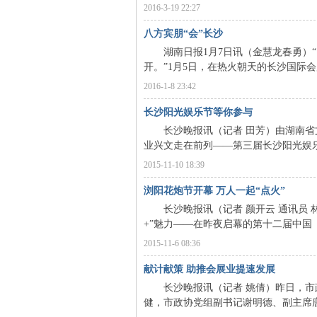
2016-3-19 22:27
八方宾朋“会”长沙
湖南日报1月7日讯（金慧龙春勇）“
开。”1月5日，在热火朝天的长沙国际会
2016-1-8 23:42
沙
长沙阳光娱乐节等你参与
长沙晚报讯（记者 田芳）由湖南省文
业兴文走在前列——第三届长沙阳光娱乐
2015-11-10 18:39
浏阳花炮节开幕 万人一起“点火”
长沙晚报讯（记者 颜开云 通讯员 林
+”魅力——在昨夜启幕的第十二届中国（
文
2015-11-6 08:36
献计献策 助推会展业提速发展
长沙晚报讯（记者 姚倩）昨日，市政
健，市政协党组副书记谢明德、副主席唐