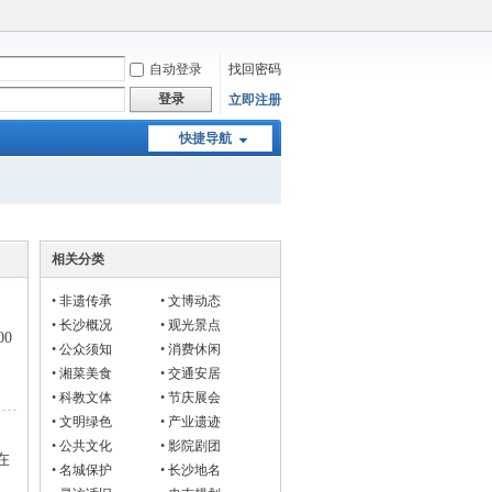
自动登录
找回密码
登录
立即注册
快捷导航
相关分类
•
非遗传承
•
文博动态
•
长沙概况
•
观光景点
0
•
公众须知
•
消费休闲
•
湘菜美食
•
交通安居
•
科教文体
•
节庆展会
•
文明绿色
•
产业遗迹
•
公共文化
•
影院剧团
在
•
名城保护
•
长沙地名