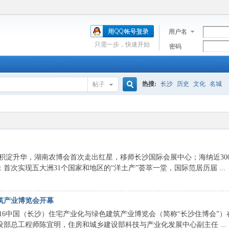
用户名
只需一步，快速开始
密码
热搜:
长沙
历史
文化
名城
帖子
搜
索
淀升华，湖南农博会首次走出红星，移师长沙国际会展中心；海纳近300
次实现五大洲31个国家和地区的“洋土产”荟萃一堂，国际范居历届 ...
建筑产业博览会开幕
6中国（长沙）住宅产业化与绿色建筑产业博览会（简称“长沙住博会”）
部总工程师陈宜明，住房和城乡建设部科技与产业化发展中心副主任 ...