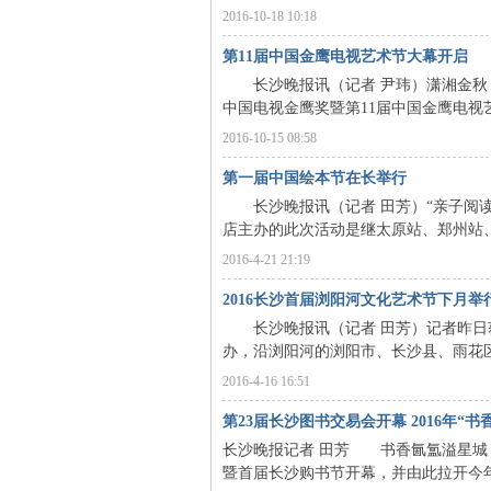
2016-10-18 10:18
第11届中国金鹰电视艺术节大幕开启
长沙晚报讯（记者 尹玮）潇湘金秋，
中国电视金鹰奖暨第11届中国金鹰电视
2016-10-15 08:58
第一届中国绘本节在长举行
长沙晚报讯（记者 田芳）“亲子阅读行
|
店主办的此次活动是继太原站、郑州站、
2016-4-21 21:19
2016长沙首届浏阳河文化艺术节下月举
长沙晚报讯（记者 田芳）记者昨日获
办，沿浏阳河的浏阳市、长沙县、雨花区、
2016-4-16 16:51
第23届长沙图书交易会开幕 2016年“
长
长沙晚报记者 田芳 书香氤氲溢星城，
暨首届长沙购书节开幕，并由此拉开今年