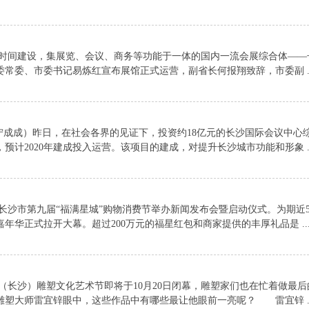
间建设，集展览、会议、商务等功能于一体的国内一流会展综合体——
常委、市委书记易炼红宣布展馆正式运营，副省长何报翔致辞，市委副 ..
宁成成）昨日，在社会各界的见证下，投资约18亿元的长沙国际会议中心
计2020年建成投入运营。该项目的建成，对提升长沙城市功能和形象 ..
沙市第九届“福满星城”购物消费节举办新闻发布会暨启动仪式。为期近
华正式拉开大幕。超过200万元的福星红包和商家提供的丰厚礼品是 ..
（长沙）雕塑文化艺术节即将于10月20日闭幕，雕塑家们也在忙着做最后
塑大师雷宜锌眼中，这些作品中有哪些最让他眼前一亮呢？ 雷宜锌 ..