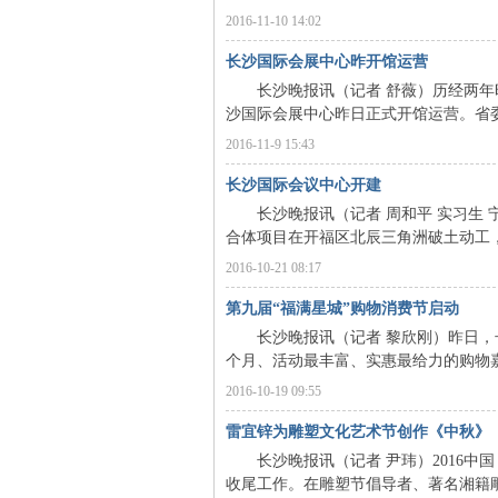
2016-11-10 14:02
沙
长沙国际会展中心昨开馆运营
长沙晚报讯（记者 舒薇）历经两年时
沙国际会展中心昨日正式开馆运营。省委
2016-11-9 15:43
长沙国际会议中心开建
长沙晚报讯（记者 周和平 实习生 
合体项目在开福区北辰三角洲破土动工，预
文
2016-10-21 08:17
第九届“福满星城”购物消费节启动
长沙晚报讯（记者 黎欣刚）昨日，长
个月、活动最丰富、实惠最给力的购物嘉年
2016-10-19 09:55
雷宜锌为雕塑文化艺术节创作《中秋》
长沙晚报讯（记者 尹玮）2016中国
收尾工作。在雕塑节倡导者、著名湘籍雕
库