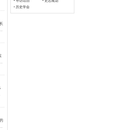
•
寻访话旧
•
史志规划
•
历史学会
长
.
综
.
5
.
的
.