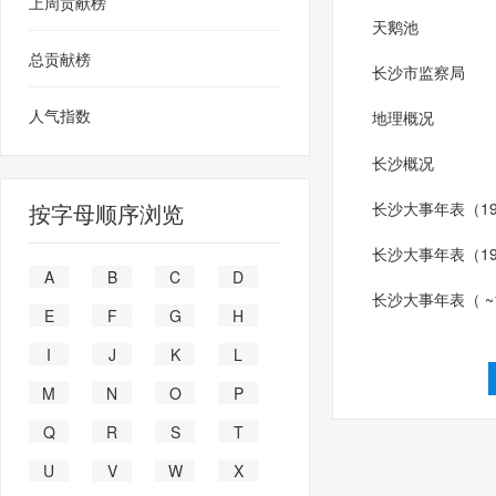
上周贡献榜
天鹅池
总贡献榜
长沙市监察局
人气指数
地理概况
长沙概况
按字母顺序浏览
长沙大事年表（194
长沙大事年表（191
A
B
C
D
长沙大事年表（ ~1
E
F
G
H
I
J
K
L
M
N
O
P
Q
R
S
T
U
V
W
X