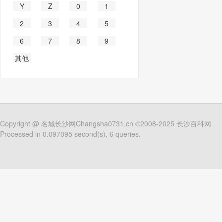
Y
Z
0
1
2
3
4
5
6
7
8
9
其他
Copyright @
名城长沙网Changsha0731.cn
©2008-2025
长沙百科网
Processed in 0.097095 second(s), 6 queries.