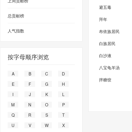
上周贡献榜
避五毒
总贡献榜
拜年
人气指数
布依族居民
白族居民
按字母顺序浏览
白沙液
八宝龟羊汤
A
B
C
D
拌糖饺
E
F
G
H
I
J
K
L
M
N
O
P
Q
R
S
T
U
V
W
X