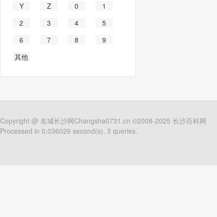
Y
Z
0
1
2
3
4
5
6
7
8
9
其他
Copyright @
名城长沙网Changsha0731.cn
©2008-2025
长沙百科网
Processed in 0.036029 second(s), 3 queries.