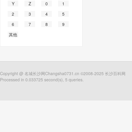
Y
Z
0
1
2
3
4
5
6
7
8
9
其他
Copyright @
名城长沙网Changsha0731.cn
©2008-2025
长沙百科网
Processed in 0.033725 second(s), 5 queries.