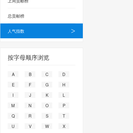
上周贡献榜
总贡献榜
人气指数
按字母顺序浏览
A
B
C
D
E
F
G
H
I
J
K
L
M
N
O
P
Q
R
S
T
U
V
W
X