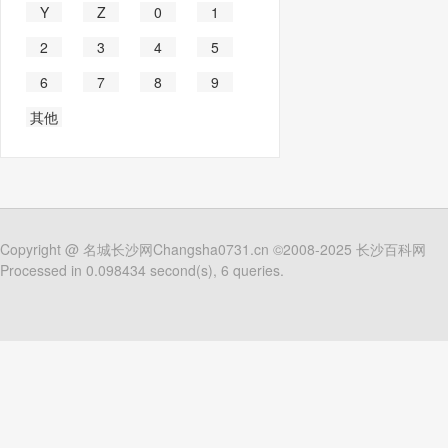
Y
Z
0
1
2
3
4
5
6
7
8
9
其他
Copyright @
名城长沙网Changsha0731.cn
©2008-2025
长沙百科网
Processed in 0.098434 second(s), 6 queries.