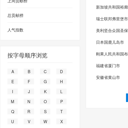
上周贡献榜
新加坡共和国裕廊
总贡献榜
瑞士联邦弗里堡市
人气指数
美利坚合众国圣保
日本国鹿儿岛市
按字母顺序浏览
刚果人民共和国布
福建省厦门市
A
B
C
D
安徽省黄山市
E
F
G
H
I
J
K
L
M
N
O
P
Q
R
S
T
U
V
W
X