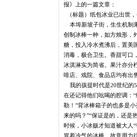
报》上的一篇文章：
（标题）纸包冰业已出世，
~
本埠新坡子街，生生机制果
创制冰棒一种，如方烛形，
糖，投入冷水煮沸后，置美
消毒，极合卫生。香甜可口
冰淇淋实为简省。果汁亦分
啡店、戏院、食品店均有出
名
我的孩提时代是20
世纪的5
在还记得他们吆喝的腔调：
勒！”背冰棒箱子的也多是小
来的吗？”“保证是的，还是
时候，小冰贩才知道被大人“
冒着冷气的冰棒，故意用力往