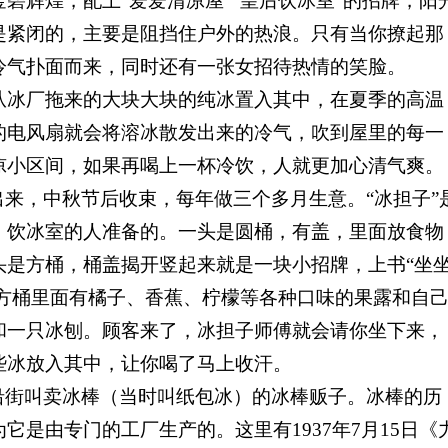
碧辉煌，配上“爱爱清凉屋”“皇后饮冰室”的招牌，阳
是紧闭的，主要是阻挡住户外的热浪。只有当你撩起那
冷气扑面而来，同时还有一张女招待热情的笑脸。
从冰厂拖来的大块大块的纯冰置入其中，在夏季的高温
的电风扇就会将溶冰散发出来的冷气，吹到屋里的每一
凉小区间，如果再喝上一杯冷饮，人就更加心清气爽。
来，中秋节后收束，每年做三个多月生意。“冰担子”
）饮冰室的人准备的。一头是圆桶，有盖，里面放食物
头是方桶，桶盖揭开竖起来就是一块小招牌，上书“坐
。方桶里面有橘子、香蕉、柠檬等各种口味的果露和自
和一只冰刨。顾客来了，冰担子师傅就会请你坐下来，
些冰放入其中，让你喝了马上收汗。
沿街叫卖冰棒（当时叫纸包冰）的冰棒贩子。冰棒的历
它是由专门的工厂生产的。这里有1937
年7
月15
日《