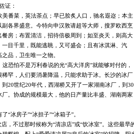
佐证：
美番菜，英法茶点；早已脍炙人口，驰名遐迩；本主
以副各界盛意。今特向申汉敦请超等大师，搜罗欧西烹
名餐房；布置清洁，招待倍极周到；如至炎天，则高大
，一目千里，既能逃眺，又可盛会；且有冰淇淋、汽
高之品，卫生唯一之物。
这恐怕不是万利春说的光“高大洋房”就能够对付的，
很稀罕，人们要消暑降温，只能求助于冰。长沙的冰厂
到20
世纪20
年代，西湖桥又开了一家湖南冰厂，到30
冰厂。协成的规模最大，他的日产量比丰盛、湖南两家
“冰房子”“冰担子”“冰箱子”。
店，不过那时候称为“清凉店”或“饮冰室”。这些最早