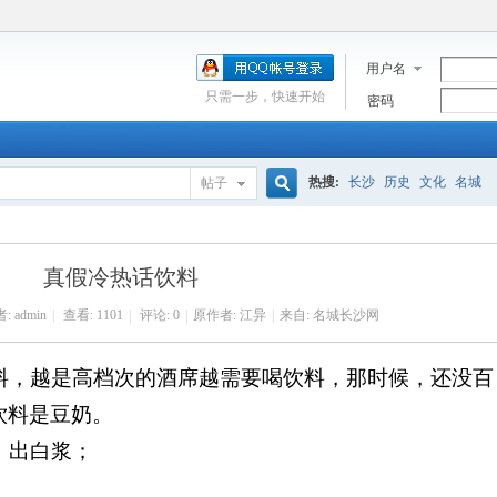
用户名
只需一步，快速开始
密码
热搜:
长沙
历史
文化
名城
帖子
搜
真假冷热话饮料
索
者:
admin
|
查看:
1101
|
评论: 0
|
原作者: 江异
|
来自: 名城长沙网
，越是高档次的酒席越需要喝饮料，那时候，还没百
饮料是豆奶。
，出白浆；