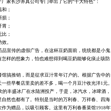
厂家长沙养真公司专门举出了它的“十大特色”：
温和；
断损；
开胃；
无比；
功效。
品宣传的虚假广告，在这杯豆奶面前，统统都是小鬼
有怎样的想象力，怕也难想得到喝豆奶能够化痰止咳防
馆搞推销，而是征求豆汁常年订户的。根据广告中的
天一些早餐店里卖的差不多，喝一个月豆汁收光洋1
元
饮的丰盛冰厂在水陆洲投产，于是，冰汽水，冰啤酒，
里自然也都有了。特别是当时的万利春、万祥春、四海
作为赠品，以吸引顾客。这里有万利春番菜馆1918
年