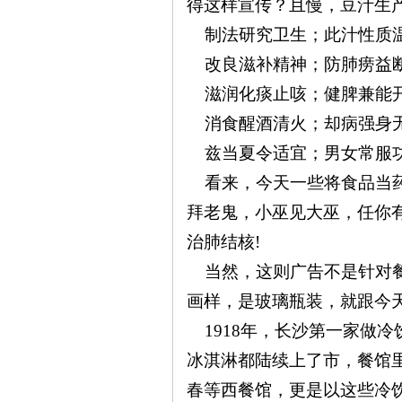
得这样宣传？且慢，豆汁生产
制法研究卫生；此汁性质
改良滋补精神；防肺痨益
滋润化痰止咳；健脾兼能
消食醒酒清火；却病强身
兹当夏令适宜；男女常服
|
看来，今天一些将食品当药
拜老鬼，小巫见大巫，任你
治肺结核!
当然，这则广告不是针对餐
画样，是玻璃瓶装，就跟今
1918
年，长沙第一家做冷
长
冰淇淋都陆续上了市，餐馆
春等西餐馆，更是以这些冷饮