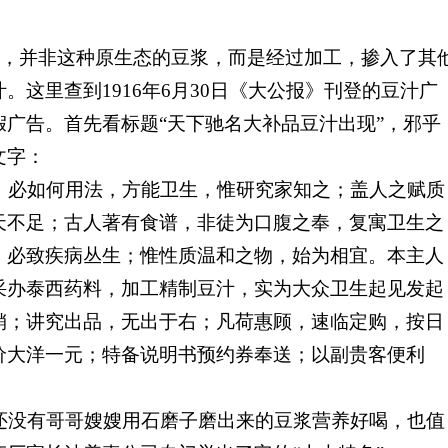
，并非这种原生态的豆浆，而是经过加工，掺入了其
。这里查到1916
年6
月30
日《大公报》刊登的豆汁广
广告。首先看标题“天下驰名大补品豆汁出现”，邪乎
文字：
必如何用法，方能卫生，惟研究家知之；盖人之赋质
天不足；古人著有食谱，非徒为口腹之奉，复寓卫生之
，必致疾病丛生；惟性质温和之物，始为相宜。本主人
采办泰西药料，加工精制豆汁，实为大众卫生起见发起
销；讲究出品，无出于右；凡荷惠顾，速临定购，按日
价大洋一元；特备说明书预约券奉送；以副贵客便利
没有哥哥嫂嫂用石磨子磨出来的豆浆营养好喝，也值