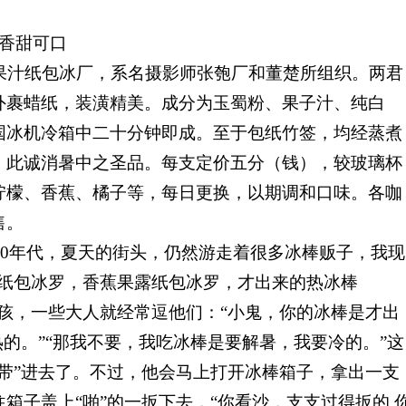
香甜可口
汁纸包冰厂，系名摄影师张匏厂和董楚所组织。两君
外裹蜡纸，装潢精美。成分为玉蜀粉、果子汁、纯白
国冰机冷箱中二十分钟即成。至于包纸竹签，均经蒸煮
，此诚消暑中之圣品。每支定价五分（钱），较玻璃杯
柠檬、香蕉、橘子等，每日更换，以期调和口味。各咖
售。
0
年代，夏天的街头，仍然游走着很多冰棒贩子，我现
“纸包冰罗，香蕉果露纸包冰罗，才出来的热冰棒
孩，一些大人就经常逗他们：“小鬼，你的冰棒是才出
热的。”“那我不要，我吃冰棒是要解暑，我要冷的。”这
带”进去了。不过，他会马上打开冰棒箱子，拿出一支
箱子盖上“啪”的一扳下去，“你看沙，支支过得扳的,