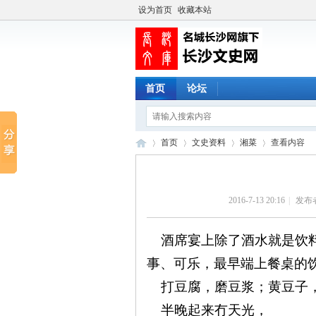
设为首页
收藏本站
首页
论坛
首页
文史资料
湘菜
查看内容
2016-7-13 20:16
|
发布
长
›
›
›
›
酒席宴上除了酒水就是饮料
事、可乐，最早端上餐桌的
打豆腐，磨豆浆；黄豆子
半晚起来冇天光，