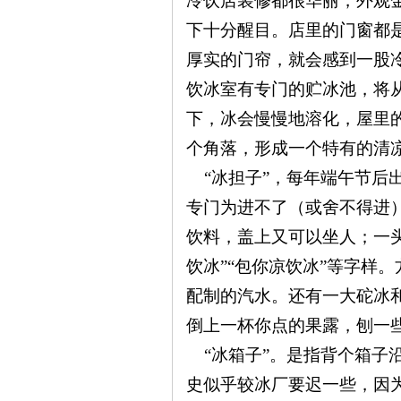
冷饮店装修都很华丽，外观金
下十分醒目。店里的门窗都
厚实的门帘，就会感到一股
史
饮冰室有专门的贮冰池，将
下，冰会慢慢地溶化，屋里
个角落，形成一个特有的清
“冰担子”，每年端午节后出
专门为进不了（或舍不得进
饮料，盖上又可以坐人；一
饮冰”“包你凉饮冰”等字样
网
配制的汽水。还有一大砣冰
倒上一杯你点的果露，刨一
“冰箱子”。是指背个箱子
史似乎较冰厂要迟一些，因为