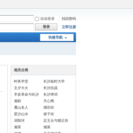
自动登录
找回密码
登录
立即注册
快捷导航
相关分类
时务学堂
长沙临时大学
文夕大火
长沙抗战
辛亥革命与长沙
长沙弹词
湘剧
天心阁
麓山名人
潮宗街
星沙山水
坡子街
浏阳河
定王台与都正街
湘茶
湘菜