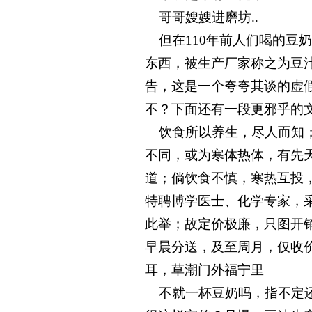
哥哥嫂嫂进磨坊..
沙
但在110
年前人们喝的豆奶
东西，被生产厂家称之为豆汁
告，这是一个夸夸其谈的虚假
不？下面还有一段更邪乎的
饮食所以养生，尽人而知；
不同，或为寒体热体，有先
文
道；倘饮食不慎，寒热互投
特聘博学医士、化学专家，
此举；故定价极廉，只图开
早晨分送，及至周月，仅收
耳，草潮门外福宁里
不就一杯豆奶吗，指不定还
库