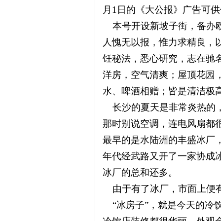
月1
日的《大公报》广告可供
本号开设新坡子街，备办欧
人愧无以报，惟力求精良，
饪秘法，悉心研究，志在驰
沙
洋房，空气清爽；屋顶花园
水、啤酒相赠；皆是清洁极
长沙的夏天是非常炎热的，
那时别说空调，连电风扇都
最早的是水陆洲的丰盛冰厂，
年代经武路又开了一家协成
文
冰厂的总和还多。
由于有了冰厂，市面上便有了
“冰房子”，就是今天的冷饮