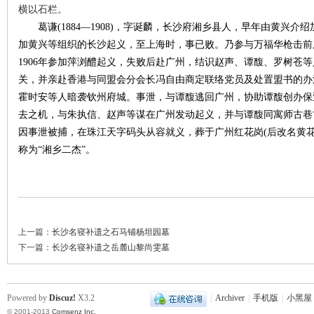
横以石栏。
葛谦(1884
—1908)
，字诞麟，长沙府湘乡县人，早年由黄兴介绍加
沙
加黄兴等组织的长沙起义，至上海时，事已败。乃参与万福华枪击前
1906
年参加萍浏醴起义，失败后赴广州，结识赵声、谭馥、罗树苍等
关，并亲赴香港与同盟会分会长冯自由商定联络党员及处置盟书的办
霍时安等人暗袭钦州府城。事泄，与谭馥逃回广州，协助谭馥创办保亚
去之机，与朱执信、赵声等谋在广州发动起义，并与谭馥同寓师古巷
因事泄被捕，在珠江天字码头从容就义，葬于广州红花岗(
后改名黄花
称为“湘乡二杰”。
文
上一篇：
长沙名寝补遗之石马铺杨坦园墓
下一篇：
长沙名寝补遗之岳麓山黎尚雯墓
Powered by
Discuz!
X3.2
|
Archiver
|
手机版
|
小黑屋
库
© 2001-2013
Comsenz Inc.