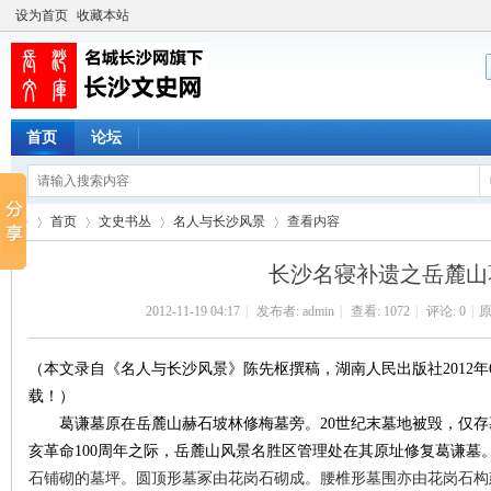
设为首页
收藏本站
首页
论坛
首页
文史书丛
名人与长沙风景
查看内容
长沙名寝补遗之岳麓山
2012-11-19 04:17
|
发布者:
admin
|
查看:
1072
|
评论: 0
|
原
长
›
›
›
›
（本文录自《名人与长沙风景》陈先枢撰稿，湖南人民出版社2012年
载！）
葛谦墓原在岳麓山赫石坡林修梅墓旁。20
世纪末墓地被毁，仅存墓
亥革命100
周年之际，岳麓山风景名胜区管理处在其原址修复葛谦墓
石铺砌的墓坪。圆顶形墓冢由花岗石砌成。腰椎形墓围亦由花岗石构