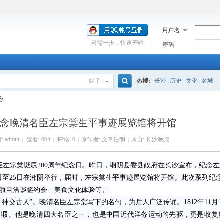
用户名
只需一步，快速开始
密码
热搜:
长沙
历史
文化
名城
帖子
搜
容
念晚清名臣左宗棠生平事迹展览馆将开馆
索
:
admin
|
查看:
604
|
评论: 0
|
原作者: 文章注明
|
来自: 长沙晚报
臣左宗棠诞辰200周年纪念日。昨日，湘阴县委县政府在长沙宣布，纪念左
24日至25日在湘阴举行，届时，左宗棠生平事迹展览馆将开馆。此次系列纪
项目洽谈签约会、美食文化体验等。
古人”。晚清名臣左宗棠写下的名句，为后人广泛传诵。1812年11月1
家塅。他是晚清四大名臣之一，也是中国近代洋务运动的先驱，更是收复