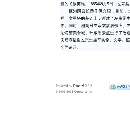
疆的民族英雄。1885年9月5日，左宗
据湘阴县长黎作凤介绍，目前，投资
沙
祠、文星塔的基础上，新建了左宗棠
等。同时，湘阴对左宗棠故居柳庄、
湖螃蟹美食城、环东湖景点进行了改
氏后裔征集左宗棠生平实物、文字、照
全面铺开。
文
Powered by
Discuz!
X3.2
© 2001-2013
Comsenz Inc.
库