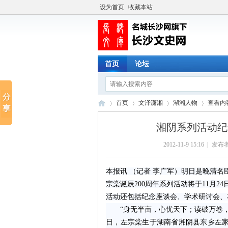
设为首页
收藏本站
首页
论坛
首页
文泽潇湘
湖湘人物
查看内
湘阴系列活动纪
2012-11-9 15:16
|
发布者
长
›
›
›
›
本报讯 （记者 李广军）明日是晚清名
宗棠诞辰200周年系列活动将于11月
活动还包括纪念座谈会、学术研讨会、
“身无半亩，心忧天下；读破万卷，神交
日，左宗棠生于湖南省湘阴县东乡左