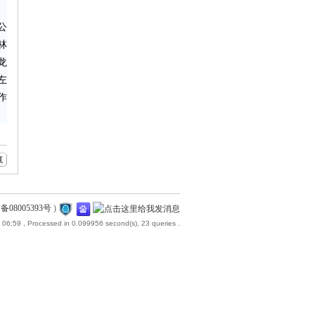
公
林
龙
左
作
藏
备08005393号
)
 06:59
, Processed in 0.099956 second(s), 23 queries .