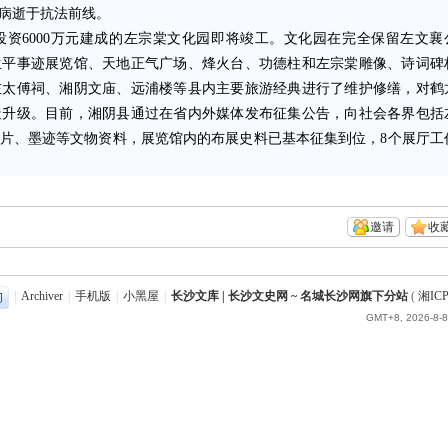
棠病逝于抗法前线。
6000万元建成的左宗棠文化园即将竣工。文化园在完全保留左文襄
生平事迹展览馆、天地正气广场、烽火台、功德柱和左宗棠雕像、诗词碑
左太傅祠、湘阴文庙、远浦楼等县内主要旅游经典进行了维护修缮，对鹤
造升级。目前，湘阴县通过在省内外媒体发布征集公告，向社会各界包括
片、墨迹等文物资料，展览馆内的布展史料已基本征集到位，8个展厅工
邀请
收
|
Archiver
|
手机版
|
小黑屋
|
长沙文库 | 长沙文史网 ~ 名城长沙网旗下分站
(
湘ICP
GMT+8, 2026-8-8