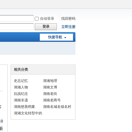
自动登录
找回密码
登录
立即注册
快捷导航
相关分类
史志记忆
湖湘地理
湖湘人物
湖南文博
抗战纪念
湖南老街
湖南非遗
湖南老商号
念
湖南慈善档案
湖南名城名镇名村
湖湘文化转型中的
民俗
0
新