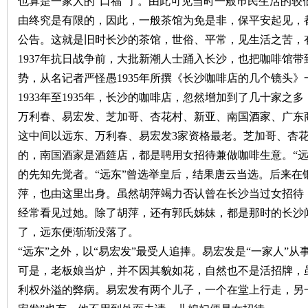
也算是一家人的“口福”了。由此可见当时一般巿民生活的较
由终究是有限的，因此，一般茶馆为免是非，保平安起见，都
公告。这就是旧时长沙的茶馆，世俗、平常，见生活之苦，
1937
年抗日战争前，大批新潮人士踊入长沙，也把咖啡馆带
势，从名记者严怪愚
1935
年所撰《长沙咖啡店的几个镜头》
1933
年至
1935
年，长沙的咖啡店，忽然增加到了几十家之多
沙
万利春、易宏发、芝加哥、杏花村、新亚、南国酒家、广东
这中间以远东、万利春、易宏发
3
家资格最老。芝加哥、杏
的，南国酒家是酒筵店，都是聘用女招待兼做咖啡生意。“远
的先知先觉者。“远东”曾选举皇后，结果唐云当选。后来在
萍，也由这里出身。虽然胡萍竭力否认曾在长沙当过女招待
经常看见过她。除了胡萍，还有郭氏姊妹，都是那时的长沙
了，远东便渐渐没落了。
文
“远东”之外，以“易宏发”最受人追捧。易宏发是“一家人”
可是，老板娘当炉，并不因其貌如花，自然也不是活招牌，虽
利权外溢的弊病。易宏发有两个儿子，一个在堂上行走，另一