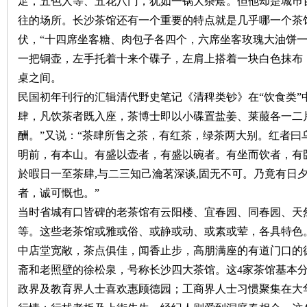
足，五色人等、五花八门，犹如一锅大杂烩。但他却是城巿
往的场所。长沙茶馆还有一个重要的特点就是几乎哪一个茶
沙
伏，“十四席坐客糖、肉包子各四个，六席坐客玫瑰大油饼一
一把铜壶，左手托着十来个碟子，左肩上搭着一块白色抹布
桌之间。
民国初年刊行的汇辑清代野史笔记《清稗类钞》在“饮食类”
肆，凡饮茶者既入座，茶博士即以小碟置盐姜、莱菔各一二
酬。”又说：“茶肆所售之茶，有红茶，绿茶两大别。红者曰
明前，有本山。有盛以壶者，有盛以碗者。有坐而饮者，有
文
於暇日一至茶肆
,
与二三知己瀹茗深谈
,
固无不可。乃竟有日
者，诚可慨也。”
当时省城有口皆碑的老茶馆有云阳楼、宜春园、同春园、天
等。这些老茶馆或雅或俗、或静或动、或素或荤，各具特色
中店堂宽敞，茶点俱佳，闻香止步，高朋满座的有道门口的
斋和老照壁的徐松泉，号称长沙四大茶馆。这
4
家茶馆基本
政界及教育界人士喜欢惠顾德园；工商界人士习惯聚集在大
库