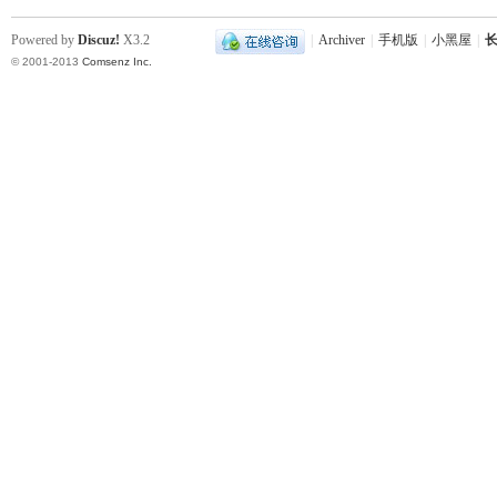
Powered by
Discuz!
X3.2
|
Archiver
|
手机版
|
小黑屋
|
长
~
© 2001-2013
Comsenz Inc.
名