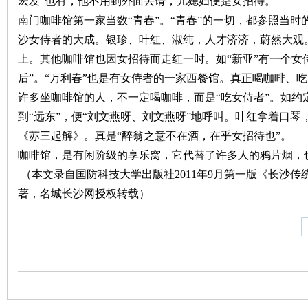
宏发”也有，他不用到外面去请，儿媳妇便是女招待。
南门咖啡馆第一家当数“青春”。“青春”的一切，都参照当时的
沙女侍者的大成。银珍、叶红、淑纯，人才济济，蔚然大观。
上。其他咖啡馆也因女招待而走红一时。如“新亚”有一个女
史
后”。“万利春”也是有女侍者的一家西餐馆。真正喝咖啡、
许多坐咖啡馆的人，不一定喝咖啡，而是“吃女侍者”。如约定
到“远东”，便“刘文燕呀、刘文燕呀”地呼叫。叶红拿着口
《苏三起解》。真是“醉翁之意不在酒，在乎女招待也”。
咖啡馆，是有闲阶级的享乐窝，它代替了许多人的鸦片烟，
（本文录自国防科技大学出版社2011年9月第一版《长沙
著，名城长沙网授权转载）
网