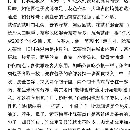
行情；行栈老板及上街先生、经纪人则爱到洞庭春相会。这
风味。如德园包子皮薄馅足，花色齐全；大华斋的脑髓卷透
油透，如食珍珠；洞庭春的油饼香甜松脆，油而不腻。
茶馆的茶叶有毛尖、云雾绿茶、河西园茶、花茶和混合茶（
长沙人口味重，茶客以喝混合茶者居多。混合茶酽，很“打水
成
200
多个小铁筒，来一位客人，倒一筒茶叶冲泡即可。除
人茶馆，旧时在湖南是少见的。荤茶馆则在城市内遍布，茶
|
层糕、烧卖等。而银丝卷、春卷、小笼汤包、鸳鸯大油饼、
作的精点，多供雅座客人享用。如喝茶喜吃茶根一样，茶客
肉包子各取一枚，先在包子的底部各抠一块面皮纳入口中，
吹，皮全去净，纳入两个包子里；两个包子背靠背合在一起
肉、花生米均匀分布，美其名日“老蚌含珠”这才开始细嚼慢
意。在这样享用包子时，称呼包子的量词也发生了变化，不叫“
件包子
!
两糖两菜，一杯茶，一个碟子
!
”一听就知道是个热
长
油姜、花生、瓜子、紫苏梅等小碟茶点也是茶馆经常备有的
包子，却只吃皮，吃烧麦又只吃糯米不吃皮，肉馅或烧麦加