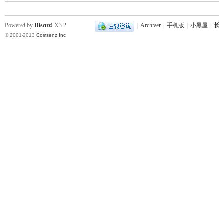
Powered by
Discuz!
X3.2
|
Archiver
|
手机版
|
小黑屋
|
长
© 2001-2013
Comsenz Inc.
|
长