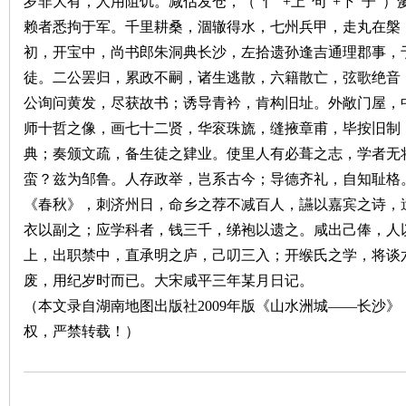
岁非大有，人用阻饥。减估发仓，（“忄”
+
上“句”
+
下“子”
赖者悉拘于军。千里耕桑，涸辙得水，七州兵甲，走丸在槃
沙
初，开宝中，尚书郎朱洞典长沙，左拾遗孙逢吉通理郡事，
徒。二公罢归，累政不嗣，诸生逃散，六籍散亡，弦歌绝音
公询问黄发，尽获故书；诱导青衿，肯构旧址。外敞门屋，
师十哲之像，画七十二贤，华衮珠旒，缝掖章甫，毕按旧制
典；奏颁文疏，备生徒之肄业。使里人有必葺之志，学者无
蛮？兹为邹鲁。人存政举，岂系古今；导德齐礼，自知耻格
《春秋》，刺济州日，命乡之荐不减百人，讌以嘉宾之诗，
文
衣以副之；应学科者，钱三千，绨袍以遗之。咸出己俸，人
上，出职禁中，直承明之庐，己叨三入；开缑氏之学，将谈
废，用纪岁时而已。大宋咸平三年某月日记。
（本文录自湖南地图出版社
2009
年版《山水洲城——长沙》
权，严禁转载！）
库