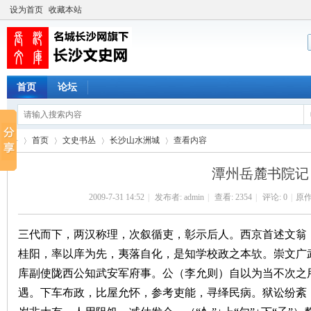
设为首页
收藏本站
首页
论坛
首页
文史书丛
长沙山水洲城
查看内容
潭州岳麓书院记
2009-7-31 14:52
|
发布者:
admin
|
查看:
2354
|
评论: 0
|
原作
长
›
›
›
›
三代而下，两汉称理，次叙循吏，彰示后人。西京首述文翁
桂阳，率以庠为先，夷落自化，是知学校政之本欤。崇文广
库副使陇西公知武安军府事。公（李允则）自以为当不次之
遇。下车布政，比屋允怀，参考吏能，寻绎民病。狱讼纷紊