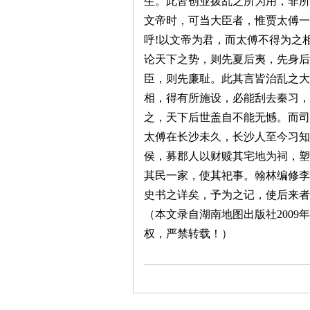
生。此皆创业拨乱之所为用，非
文帝时，可当大臣者，惟贾太傅一
沙
呼
!
以文帝为君，而太傅不得为之
论天下之势，则先夏后夷，先身后
臣，则先廉耻。此其言皆治乱之大
相，得有所施设，必能刮去秦习，
之，天下后世盖自不能无憾。而司
太傅在长沙未久，长沙人至今习知
侯，募郡人以财赎其宅地为祠，塑
文
其民一家，使其祀事。翰林编修李
史书之详矣，予为之记，使后来者
（本文录自湖南地图出版社
2009
年
权，严禁转载！）
库