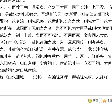
所以经世建统也。
人。少而荐于朝，且显矣。卒短于大臣，困于长沙，老于梁。呜
相，是故汉之礼乐微矣。吾观其论天下之所置，则先仁义后刑法
臂指；论吏治，则先风俗；论世所以长久之术，则先太子；论大
体所在，战国而下无能言之者，岂不可以为大臣乎哉
!
使太傅竟
成汉之一制，非萧、曹而不可拟也。不用而死，文帝固未尝仇
马迁作《史记》，徒以吊湘之赋，遂与屈原同传，则亦甚矣。
之。其故宅卒为汪伦所居，有井存焉。成化某年，我长沙守钱
像其中，请著祀典。诏以仲春秋祭，用羊一、豕一、粢盛备，复
东阳省墓，归自京师，实拜祠下。侯请记其事，立石于祠。太傅
知兹祠也建自钱侯始。
版《山水洲城——长沙》，主编陈泽珲，撰稿陈先枢。未经授
邀请
收