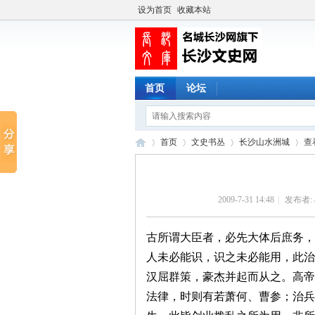
设为首页
收藏本站
首页
论坛
首页
文史书丛
长沙山水洲城
查
2009-7-31 14:48
|
发布者:
长
›
›
›
›
古所谓大臣者，必先大体后庶务，
人未必能识，识之未必能用，此
汉屈群策，豪杰并起而从之。高帝
法律，时则有若萧何、曹参；治兵