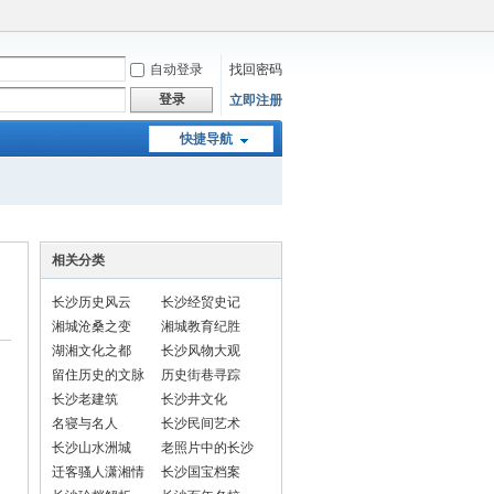
自动登录
找回密码
登录
立即注册
快捷导航
相关分类
长沙历史风云
长沙经贸史记
湘城沧桑之变
湘城教育纪胜
湖湘文化之都
长沙风物大观
留住历史的文脉
历史街巷寻踪
长沙老建筑
长沙井文化
名寝与名人
长沙民间艺术
长沙山水洲城
老照片中的长沙
迁客骚人潇湘情
长沙国宝档案