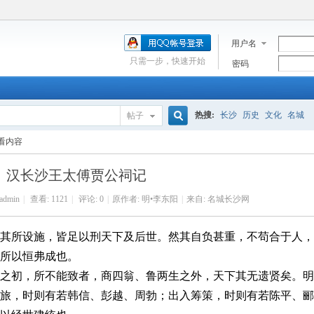
用户名
只需一步，快速开始
密码
热搜:
长沙
历史
文化
名城
帖子
搜
看内容
汉长沙王太傅贾公祠记
索
admin
|
查看:
1121
|
评论: 0
|
原作者: 明•李东阳
|
来自: 名城长沙网
其所设施，皆足以刑天下及后世。然其自负甚重，不苟合于人，
治所以恒弗成也。
之初，所不能致者，商四翁、鲁两生之外，天下其无遗贤矣。明
旅，时则有若韩信、彭越、周勃；出入筹策，时则有若陈平、郦