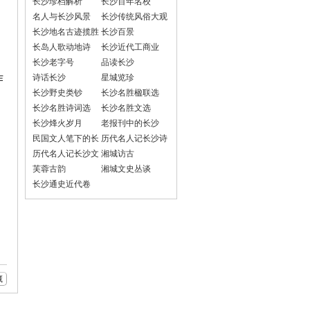
长沙珍档解析
长沙百年名校
名人与长沙风景
长沙传统风俗大观
长沙地名古迹揽胜
长沙百景
；
长岛人歌动地诗
长沙近代工商业
长沙老字号
品读长沙
作
诗话长沙
星城览珍
长沙野史类钞
长沙名胜楹联选
长沙名胜诗词选
长沙名胜文选
长沙烽火岁月
老报刊中的长沙
民国文人笔下的长
历代名人记长沙诗
沙
词选
历代名人记长沙文
湘城访古
选
芙蓉古韵
湘城文史丛谈
长沙通史近代卷
藏